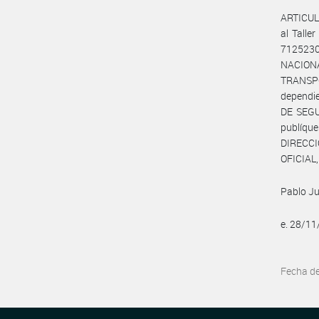
ARTICUL
al Talle
712523
NACION
TRANSP
dependi
DE SEGUR
publíque
DIRECCI
OFICIAL,
Pablo Ju
e. 28/1
Fecha d