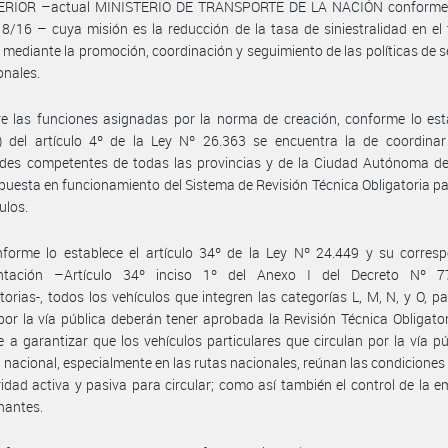
ERIOR –actual MINISTERIO DE TRANSPORTE DE LA NACIÓN conforme
8/16 – cuya misión es la reducción de la tasa de siniestralidad en el t
 mediante la promoción, coordinación y seguimiento de las políticas de 
onales.
e las funciones asignadas por la norma de creación, conforme lo est
n) del artículo 4º de la Ley Nº 26.363 se encuentra la de coordinar
ades competentes de todas las provincias y de la Ciudad Autónoma d
a puesta en funcionamiento del Sistema de Revisión Técnica Obligatoria p
ulos.
forme lo establece el artículo 34º de la Ley Nº 24.449 y su corresp
ntación –Artículo 34º inciso 1º del Anexo I del Decreto Nº 
torias-, todos los vehículos que integren las categorías L, M, N, y O, p
 por la vía pública deberán tener aprobada la Revisión Técnica Obligator
e a garantizar que los vehículos particulares que circulan por la vía pú
io nacional, especialmente en las rutas nacionales, reúnan las condicione
idad activa y pasiva para circular; como así también el control de la e
nantes.