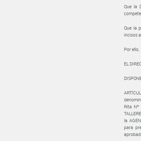
Que la 
compete
Que la p
incisos a
Por ello,
EL DIRE
DISPONE
ARTÍCULO
denomin
Rita Nº 
TALLERE
la AGEN
para pre
aprobad