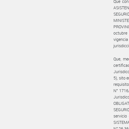
Que con
ASISTE
SEGURI
MINISTE
PROVINC
octubre 
vigencia
jurisdicc
Que, me
certific
Jurisdi
5), sito 
requisi
N° 1716/
Jurisdi
OBLIGA
SEGURIDA
servicio
SISTEMA
N° 26.36