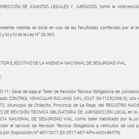
DIRECCIÓN DE ASUNTOS LEGALES Y JURÍDICOS, tomó la intervenció
.
resente medida se dicta en uso de las facultades conferidas por el ar
) y b) y h) de la Ley N° 26.363.
CTOR EJECUTIVO DE LA AGENCIA NACIONAL DE SEGURIDAD VIAL
:
 1º.- Dase de baja al Taller de Revisión Técnica Obligatoria de Jurisdicc
ado CONTROL VEHICULAR RIOJANO S.R.L (CUIT 30-71252306-5), sito 
72, Municipio de Chilecito, Provincia de La Rioja, del REGISTRO NAC
S DE REVISIÓN TÉCNICA OBLIGATORIA DE JURISDICCIÓN LOCAL en la ó
CIA NACIONAL DE SEGURIDAD VIAL, como taller habilitado por la juri
star el servicio de Revisión Técnica Obligatoria a vehículos de uso pa
o por Disposición Nº 467/2017 (DI-2017-467-APN-ANSV#MTR).