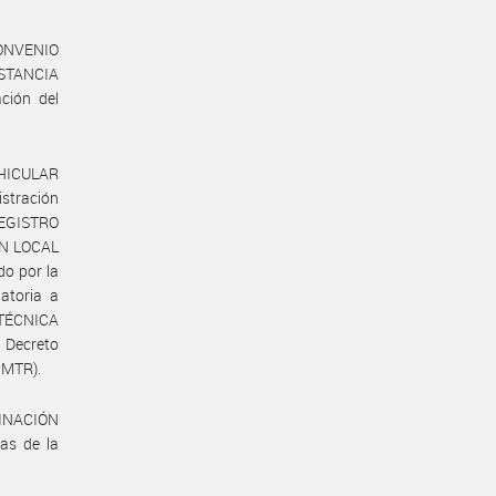
ONVENIO
STANCIA
ción del
EHICULAR
istración
 REGISTRO
ÓN LOCAL
o por la
atoria a
 TÉCNICA
 Decreto
#MTR).
DINACIÓN
as de la