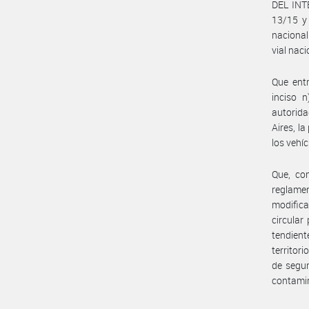
DEL INT
13/15 y 
nacional
vial naci
Que entr
inciso 
autorid
Aires, l
los vehíc
Que, con
reglame
modifica
circular
tendient
territor
de segur
contami