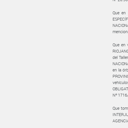
Que en
ESPECÍ
NACIONA
menciona
Que en 
RIOJANO 
del Tall
NACIONA
en la ór
PROVINC
vehícul
OBLIGAT
Nº 1716
Que tom
INTERJU
AGENCIA