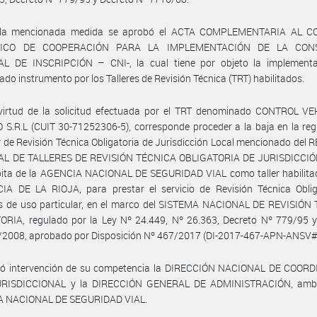
 la mencionada medida se aprobó el ACTA COMPLEMENTARIA AL C
FICO DE COOPERACIÓN PARA LA IMPLEMENTACIÓN DE LA CON
L DE INSCRIPCIÓN – CNI-, la cual tiene por objeto la implementa
do instrumento por los Talleres de Revisión Técnica (TRT) habilitados.
virtud de la solicitud efectuada por el TRT denominado CONTROL V
S.R.L (CUIT 30-71252306-5), corresponde proceder a la baja en la reg
er de Revisión Técnica Obligatoria de Jurisdicción Local mencionado del
L DE TALLERES DE REVISIÓN TÉCNICA OBLIGATORIA DE JURISDICCI
bita de la AGENCIA NACIONAL DE SEGURIDAD VIAL como taller habilitad
IA DE LA RIOJA, para prestar el servicio de Revisión Técnica Oblig
os de uso particular, en el marco del SISTEMA NACIONAL DE REVISIÓN
ORIA, regulado por la Ley Nº 24.449, Nº 26.363, Decreto Nº 779/95 y
/2008, aprobado por Disposición Nº 467/2017 (DI-2017-467-APN-ANSV
ó intervención de su competencia la DIRECCIÓN NACIONAL DE COOR
RISDICCIONAL y la DIRECCIÓN GENERAL DE ADMINISTRACIÓN, amb
 NACIONAL DE SEGURIDAD VIAL.