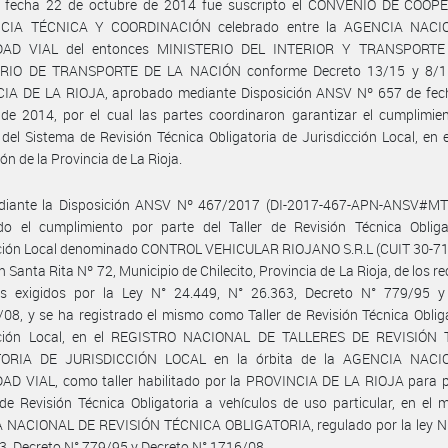
 fecha 22 de octubre de 2014 fue suscripto el CONVENIO DE COOP
NCIA TÉCNICA Y COORDINACIÓN celebrado entre la AGENCIA NACI
DAD VIAL del entonces MINISTERIO DEL INTERIOR Y TRANSPORTE 
RIO DE TRANSPORTE DE LA NACIÓN conforme Decreto 13/15 y 8/1
IA DE LA RIOJA, aprobado mediante Disposición ANSV Nº 657 de fec
de 2014, por el cual las partes coordinaron garantizar el cumplimie
 del Sistema de Revisión Técnica Obligatoria de Jurisdicción Local, en 
ión de la Provincia de La Rioja.
diante la Disposición ANSV Nº 467/2017 (DI-2017-467-APN-ANSV#MT
ado el cumplimiento por parte del Taller de Revisión Técnica Obliga
cción Local denominado CONTROL VEHICULAR RIOJANO S.R.L (CUIT 30-7
en Santa Rita Nº 72, Municipio de Chilecito, Provincia de La Rioja, de los 
tos exigidos por la Ley N° 24.449, N° 26.363, Decreto N° 779/95 y
08, y se ha registrado el mismo como Taller de Revisión Técnica Oblig
cción Local, en el REGISTRO NACIONAL DE TALLERES DE REVISIÓN
TORIA DE JURISDICCIÓN LOCAL en la órbita de la AGENCIA NACI
D VIAL, como taller habilitado por la PROVINCIA DE LA RIOJA para pr
 de Revisión Técnica Obligatoria a vehículos de uso particular, en el 
 NACIONAL DE REVISIÓN TÉCNICA OBLIGATORIA, regulado por la ley N°
3, Decreto N° 779/95 y Decreto N° 1716/08.