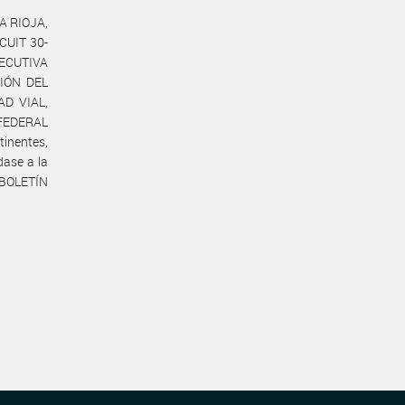
A RIOJA,
CUIT 30-
ECUTIVA
IÓN DEL
D VIAL,
 FEDERAL
tinentes,
ase a la
 BOLETÍN