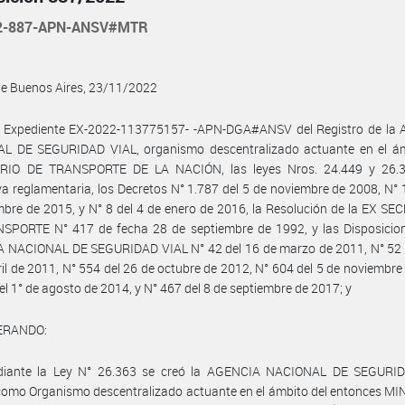
22-887-APN-ANSV#MTR
de Buenos Aires, 23/11/2022
l Expediente EX-2022-113775157- -APN-DGA#ANSV del Registro de la
L DE SEGURIDAD VIAL, organismo descentralizado actuante en el ám
RIO DE TRANSPORTE DE LA NACIÓN, las leyes Nros. 24.449 y 26.
a reglamentaria, los Decretos N° 1.787 del 5 de noviembre de 2008, N° 
mbre de 2015, y N° 8 del 4 de enero de 2016, la Resolución de la EX S
SPORTE N° 417 de fecha 28 de septiembre de 1992, y las Disposicion
 NACIONAL DE SEGURIDAD VIAL N° 42 del 16 de marzo de 2011, N° 52 
ril de 2011, N° 554 del 26 de octubre de 2012, N° 604 del 5 de noviembre
el 1° de agosto de 2014, y N° 467 del 8 de septiembre de 2017; y
ERANDO:
iante la Ley N° 26.363 se creó la AGENCIA NACIONAL DE SEGURI
omo Organismo descentralizado actuante en el ámbito del entonces MI