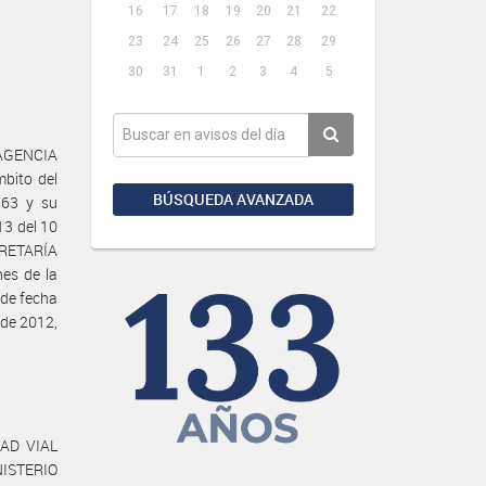
16
17
18
19
20
21
22
23
24
25
26
27
28
29
30
31
1
2
3
4
5
 AGENCIA
bito del
BÚSQUEDA AVANZADA
363 y su
13 del 10
ECRETARÍA
es de la
de fecha
 de 2012,
DAD VIAL
NISTERIO