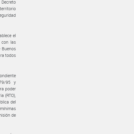
 Decreto
erritorio
seguridad
ablece el
 con las
e Buenos
ara todos
ondiente
779/95 y
ara poder
ia (RTO),
blica del
s mínimas
misión de