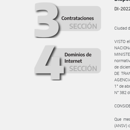
DI-20
Ciudad 
VISTO e
NACIONA
MINISTE
normativ
de dicie
DE TRAN
AGENCIA
1° de ab
N° 382 d
CONSID
Que med
(ANSV) c