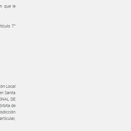
n que le
tículo 7°
ión Local
en Santa
IONAL DE
rbita de
sdicción
rticular,