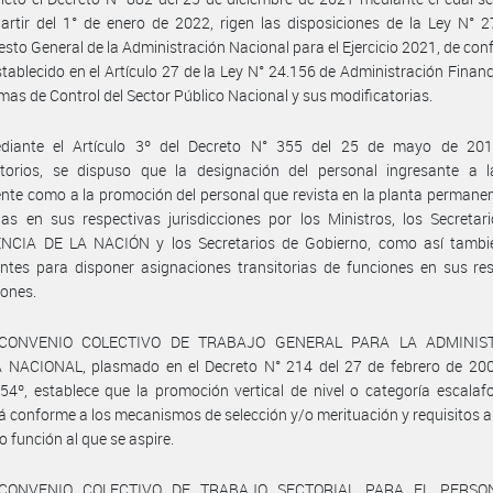
artir del 1° de enero de 2022, rigen las disposiciones de la Ley N° 
sto General de la Administración Nacional para el Ejercicio 2021, de co
stablecido en el Artículo 27 de la Ley N° 24.156 de Administración Financ
emas de Control del Sector Público Nacional y sus modificatorias.
diante el Artículo 3º del Decreto N° 355 del 25 de mayo de 20
atorios, se dispuso que la designación del personal ingresante a l
te como a la promoción del personal que revista en la planta permane
as en sus respectivas jurisdicciones por los Ministros, los Secretar
NCIA DE LA NACIÓN y los Secretarios de Gobierno, como así tambi
tes para disponer asignaciones transitorias de funciones en sus res
iones.
 CONVENIO COLECTIVO DE TRABAJO GENERAL PARA LA ADMINIS
 NACIONAL, plasmado en el Decreto N° 214 del 27 de febrero de 200
 54º, establece que la promoción vertical de nivel o categoría escalaf
á conforme a los mecanismos de selección y/o merituación y requisitos a
o función al que se aspire.
 CONVENIO COLECTIVO DE TRABAJO SECTORIAL PARA EL PERSO