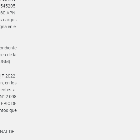
15545205-
860-APN-
s cargos
gna en el
pondiente
men de la
#JGM).
IF-2022-
, en los
entes al
N° 2.098
STERIO DE
ntos que
ONAL DEL