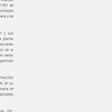
27.591 de
nformidad
iera y de
17 y sus
a planta
nte serán
ios de la
én serán
pectivas
TRACIÓN
6, en su
onaria se
plicables
NAL DEL