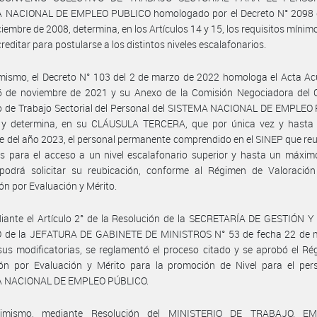
 NACIONAL DE EMPLEO PUBLICO homologado por el Decreto N° 2098 
ciembre de 2008, determina, en los Artículos 14 y 15, los requisitos mínim
reditar para postularse a los distintos niveles escalafonarios.
mismo, el Decreto N° 103 del 2 de marzo de 2022 homologa el Acta Ac
6 de noviembre de 2021 y su Anexo de la Comisión Negociadora del 
vo de Trabajo Sectorial del Personal del SISTEMA NACIONAL DE EMPLEO
, y determina, en su CLÁUSULA TERCERA, que por única vez y hasta 
e del año 2023, el personal permanente comprendido en el SINEP que reu
os para el acceso a un nivel escalafonario superior y hasta un máxi
, podrá solicitar su reubicación, conforme al Régimen de Valoración
n por Evaluación y Mérito.
iante el Artículo 2° de la Resolución de la SECRETARÍA DE GESTIÓN 
 de la JEFATURA DE GABINETE DE MINISTROS N° 53 de fecha 22 de 
us modificatorias, se reglamentó el proceso citado y se aprobó el R
ión por Evaluación y Mérito para la promoción de Nivel para el pers
 NACIONAL DE EMPLEO PÚBLICO.
simismo, mediante Resolución del MINISTERIO DE TRABAJO, E