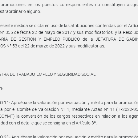
 promociones en los puestos correspondientes no constituyen asign
extraordinario alguno.
resente medida se dicta en uso de las atribuciones conferidas por el Artícu
N° 355 de fecha 22 de mayo de 2017 y sus modificatorios, y la Resoluc
ARÍA DE GESTIÓN Y EMPLEO PÚBLICO de la JEFATURA DE GABI
S Nº 53 del 22 de marzo de 2022 y sus modificatorias.
STRA DE TRABAJO, EMPLEO Y SEGURIDAD SOCIAL
E:
 1°.- Apruébase la valoración por evaluación y mérito para la promoción
a por el Comité de Valoración Nº 1, mediante Actas N° 11 (IF-2022-9
#MT) la conversión de los cargos respectivos en relación a los agen
dad con el detalle que se consigna en el Artículo 3º.
 2º.- Apruébase la valoración por evaluación y mérito para la promoción