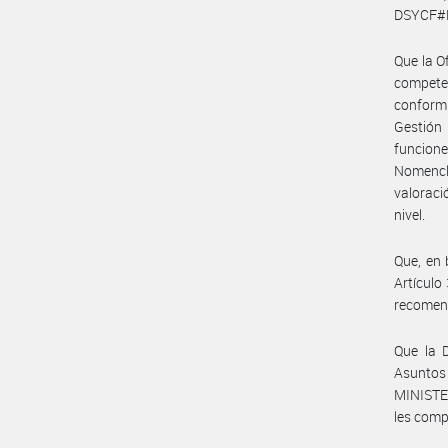
DSYCF#M
Que la O
compete
conformi
Gestión
funcione
Nomencla
valorac
nivel.
Que, en 
Artículo
recomend
Que la 
Asuntos
MINISTE
les comp