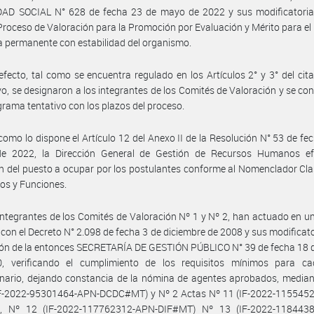
AD SOCIAL N° 628 de fecha 23 de mayo de 2022 y sus modificatorias
l Proceso de Valoración para la Promoción por Evaluación y Mérito para el
a permanente con estabilidad del organismo.
efecto, tal como se encuentra regulado en los Artículos 2° y 3° del cit
o, se designaron a los integrantes de los Comités de Valoración y se co
grama tentativo con los plazos del proceso.
 como lo dispone el Artículo 12 del Anexo II de la Resolución N° 53 de fe
e 2022, la Dirección General de Gestión de Recursos Humanos ef
ón del puesto a ocupar por los postulantes conforme al Nomenclador Cla
os y Funciones.
integrantes de los Comités de Valoración Nº 1 y Nº 2, han actuado en u
con el Decreto N° 2.098 de fecha 3 de diciembre de 2008 y sus modificator
ión de la entonces SECRETARÍA DE GESTIÓN PÚBLICO N° 39 de fecha 18 
, verificando el cumplimiento de los requisitos mínimos para ca
nario, dejando constancia de la nómina de agentes aprobados, median
IF-2022-95301464-APN-DCDC#MT) y Nº 2 Actas Nº 11 (IF-2022-115545
, Nº 12 (IF-2022-117762312-APN-DIF#MT) Nº 13 (IF-2022-118443