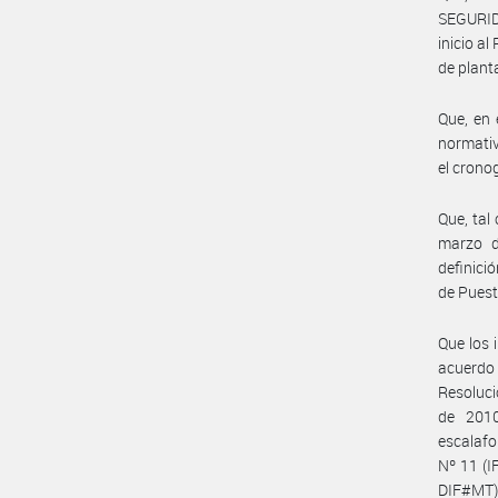
SEGURID
inicio a
de plant
Que, en 
normativ
el crono
Que, tal
marzo d
definici
de Puest
Que los 
acuerdo 
Resoluc
de 2010
escalafo
Nº 11 (
DIF#MT)