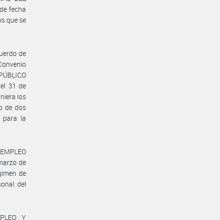
de fecha
os que se
uerdo de
Convenio
 PÚBLICO
el 31 de
niera los
mo de dos
 para la
Y EMPLEO
marzo de
égimen de
onal del
MPLEO Y