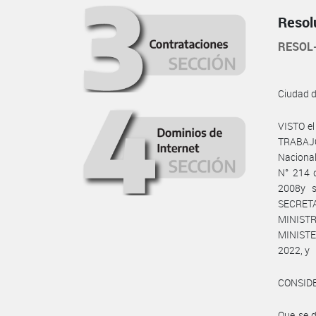
Resol
RESOL
Ciudad 
VISTO e
TRABAJO
Nacional
N° 214 d
2008y s
SECRET
MINISTR
MINISTE
2022, y
CONSID
Que se d