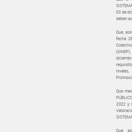
SISTEMA
03 de di
deben ac
Que, asi
fecha 2
Colecti
(SINEP)
diciembr
requisit
niveles
Promoció
Que med
PÚBLICO
2022 y s
Valorac
SISTEMA
Que, a