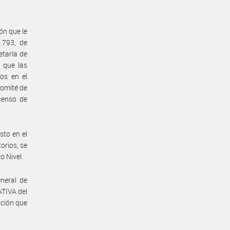
ón que le
.793, de
etaría de
 que las
dos en el
comité de
censo de
sto en el
orios, se
o Nivel.
neral de
TIVA del
ción que