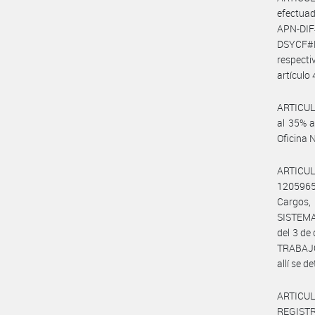
efectuad
APN-DIF
DSYCF#M
respecti
artículo 
ARTICULO
al 35% a
Oficina
ARTICUL
1205965
Cargos,
SISTEMA
del 3 de
TRABAJO
allí se d
ARTICULO
REGISTRO