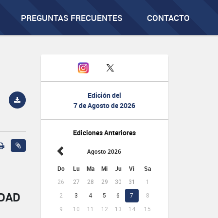
PREGUNTAS FRECUENTES
CONTACTO
Edición del
7 de Agosto de 2026
Ediciones Anteriores
Agosto 2026
Do
Lu
Ma
Mi
Ju
Vi
Sa
26
27
28
29
30
31
1
IDAD
2
3
4
5
6
7
8
9
10
11
12
13
14
15