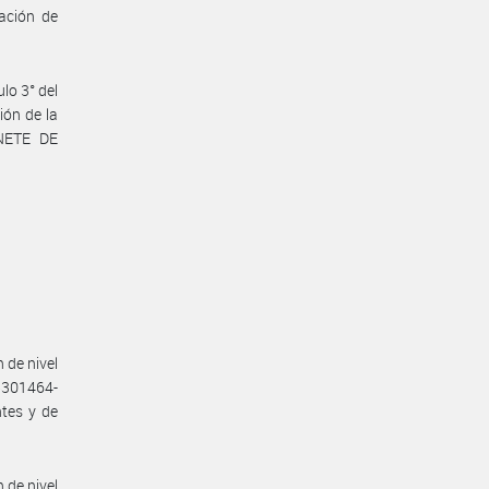
ación de
lo 3° del
ión de la
NETE DE
 de nivel
5301464-
tes y de
 de nivel