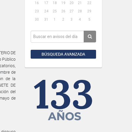
16
17
18
19
20
21
22
23
24
25
26
27
28
29
30
31
1
2
3
4
5
TERIO DE
BÚSQUEDA AVANZADA
 Público
catorios,
iembre de
ón de la
NETE DE
ción del
 mayo de
e dispuso