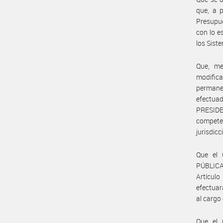
que, a p
Presupue
con lo e
los Sist
Que, me
modific
permanen
efectuad
PRESIDE
competen
jurisdicc
Que el
PÚBLICA
Artículo
efectuar
al cargo 
Que el