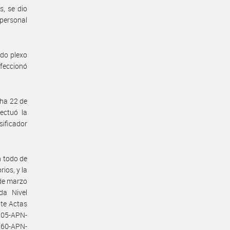
, se dio
 personal
ado plexo
nfeccionó
cha 22 de
ectuó la
sificador
n todo de
ios, y la
de marzo
da Nivel
te Actas
205-APN-
860-APN-