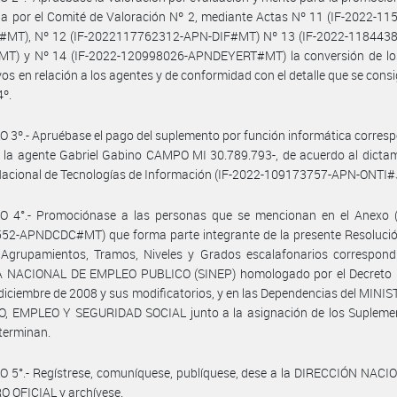
a por el Comité de Valoración Nº 2, mediante Actas Nº 11 (IF-2022-1
#MT), Nº 12 (IF-2022117762312-APN-DIF#MT) Nº 13 (IF-2022-118443
T) y Nº 14 (IF-2022-120998026-APNDEYERT#MT) la conversión de lo
vos en relación a los agentes y de conformidad con el detalle que se consi
4º.
 3º.- Apruébase el pago del suplemento por función informática corres
 la agente Gabriel Gabino CAMPO MI 30.789.793-, de acuerdo al dicta
 Nacional de Tecnologías de Información (IF-2022-109173757-APN-ONTI
O 4°.- Promociónase a las personas que se mencionan en el Anexo (
52-APNDCDC#MT) que forma parte integrante de la presente Resolución
 Agrupamientos, Tramos, Niveles y Grados escalafonarios correspondi
 NACIONAL DE EMPLEO PUBLICO (SINEP) homologado por el Decreto 
 diciembre de 2008 y sus modificatorios, y en las Dependencias del MINI
, EMPLEO Y SEGURIDAD SOCIAL junto a la asignación de los Supleme
eterminan.
 5°.- Regístrese, comuníquese, publíquese, dese a la DIRECCIÓN NACI
 OFICIAL y archívese.