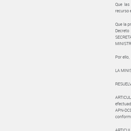
Que las
recurso 
Que la p
Decreto 
SECRET
MINISTRO
Por ello,
LA MINI
RESUELV
ARTICULO
efectuad
APN-DCDC
conformi
ARTICULO