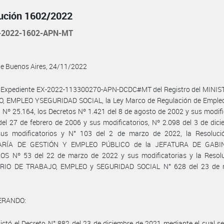
ución 1602/2022
-2022-1602-APN-MT
de Buenos Aires, 24/11/2022
l Expediente EX-2022-113300270-APN-DCDC#MT del Registro del MINIS
, EMPLEO YSEGURIDAD SOCIAL, la Ley Marco de Regulación de Empleo
 Nº 25.164, los Decretos Nº 1.421 del 8 de agosto de 2002 y sus modifi
el 27 de febrero de 2006 y sus modificatorios, Nº 2.098 del 3 de dic
us modificatorios y N° 103 del 2 de marzo de 2022, la Resoluci
ARÍA DE GESTIÓN Y EMPLEO PÚBLICO de la JEFATURA DE GABI
OS Nº 53 del 22 de marzo de 2022 y sus modificatorias y la Resolu
RIO DE TRABAJO, EMPLEO y SEGURIDAD SOCIAL N° 628 del 23 de
ERANDO:
ictó el Decreto N° 882 del 23 de diciembre de 2021 mediante el cual s