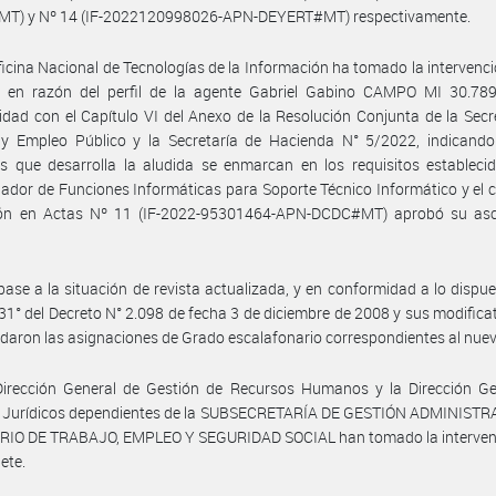
T) y Nº 14 (IF-2022120998026-APN-DEYERT#MT) respectivamente.
ficina Nacional de Tecnologías de la Información ha tomado la intervenci
 en razón del perfil de la agente Gabriel Gabino CAMPO MI 30.789
dad con el Capítulo VI del Anexo de la Resolución Conjunta de la Secr
 y Empleo Público y la Secretaría de Hacienda N° 5/2022, indicando
s que desarrolla la aludida se enmarcan en los requisitos estableci
dor de Funciones Informáticas para Soporte Técnico Informático y el 
ión en Actas Nº 11 (IF-2022-95301464-APN-DCDC#MT) aprobó su as
base a la situación de revista actualizada, y en conformidad a lo dispue
 31° del Decreto N° 2.098 de fecha 3 de diciembre de 2008 y sus modificat
aron las asignaciones de Grado escalafonario correspondientes al nuev
Dirección General de Gestión de Recursos Humanos y la Dirección Ge
 Jurídicos dependientes de la SUBSECRETARÍA DE GESTIÓN ADMINISTRA
RIO DE TRABAJO, EMPLEO Y SEGURIDAD SOCIAL han tomado la interven
ete.