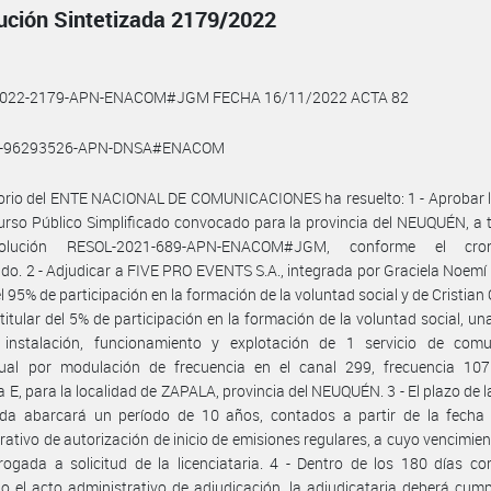
ución Sintetizada 2179/2022
2022-2179-APN-ENACOM#JGM FECHA 16/11/2022 ACTA 82
1-96293526-APN-DNSA#ENACOM
torio del ENTE NACIONAL DE COMUNICACIONES ha resuelto: 1 - Aprobar 
rso Público Simplificado convocado para la provincia del NEUQUÉN, a 
olución RESOL-2021-689-APN-ENACOM#JGM, conforme el cro
ido. 2 - Adjudicar a FIVE PRO EVENTS S.A., integrada por Graciela Noem
del 95% de participación en la formación de la voluntad social y de Cristian
titular del 5% de participación en la formación de la voluntad social, una
 instalación, funcionamiento y explotación de 1 servicio de comu
sual por modulación de frecuencia en el canal 299, frecuencia 107
a E, para la localidad de ZAPALA, provincia del NEUQUÉN. 3 - El plazo de la
ada abarcará un período de 10 años, contados a partir de la fecha 
rativo de autorización de inicio de emisiones regulares, a cuyo vencimie
rogada a solicitud de la licenciataria. 4 - Dentro de los 180 días co
do el acto administrativo de adjudicación, la adjudicataria deberá cum