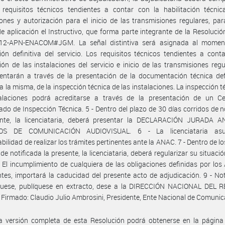
 requisitos técnicos tendientes a contar con la habilitación técnic
iones y autorización para el inicio de las transmisiones regulares, par
de aplicación el Instructivo, que forma parte integrante de la Resoluci
12-APN-ENACOM#JGM. La señal distintiva será asignada al momen
ción definitiva del servicio. Los requisitos técnicos tendientes a cont
ción de las instalaciones del servicio e inicio de las transmisiones regu
ntarán a través de la presentación de la documentación técnica defi
 la misma, de la inspección técnica de las instalaciones. La inspección t
talaciones podrá acreditarse a través de la presentación de un Cer
cado de Inspección Técnica. 5 - Dentro del plazo de 30 días corridos de n
ente, la licenciataria, deberá presentar la DECLARACIÓN JURADA 
IOS DE COMUNICACIÓN AUDIOVISUAL. 6 - La licenciataria asu
bilidad de realizar los trámites pertinentes ante la ANAC. 7 - Dentro de lo
 de notificada la presente, la licenciataria, deberá regularizar su situació
- El incumplimiento de cualquiera de las obligaciones definidas por los 
tes, importará la caducidad del presente acto de adjudicación. 9 - Not
uese, publíquese en extracto, dese a la DIRECCIÓN NACIONAL DEL 
 Firmado: Claudio Julio Ambrosini, Presidente, Ente Nacional de Comunic
a versión completa de esta Resolución podrá obtenerse en la págin