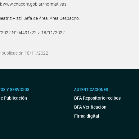
 www.enacom.gob.ar/normativas.
Beatriz Rizzi, Jefa de Área, Área Despacho.
1/2022 N° 94491/22 v. 18/11/2022
e publicación 18/11/2022
OS Y SERVICIOS
AUTENTICACIONES
de Publicación
BFA Repositorio recibos
BFA Verificación
Firma digital