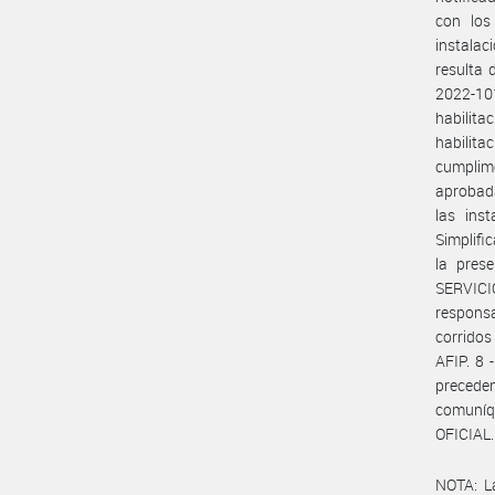
con los
instalac
resulta 
2022-10
habilita
habilita
cumplime
aprobada
las ins
Simplifi
la pres
SERVIC
responsa
corridos
AFIP. 8 
preceden
comuníq
OFICIAL.
NOTA: L