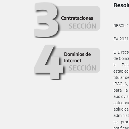
Resol
RESOL-
EX-202
El Direc
de Concu
la Res
establec
titular 
IRAOLA, 
para la
audiovi
categorí
adjudic
administ
ser pror
notifica