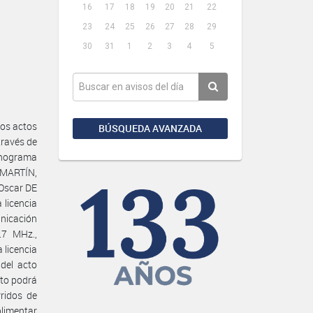
16
17
18
19
20
21
22
23
24
25
26
27
28
29
30
31
1
2
3
4
5
los actos
BÚSQUEDA AVANZADA
través de
nograma
í MARTÍN,
 Oscar DE
 licencia
nicación
.7 MHz.,
 licencia
del acto
nto podrá
rridos de
plimentar