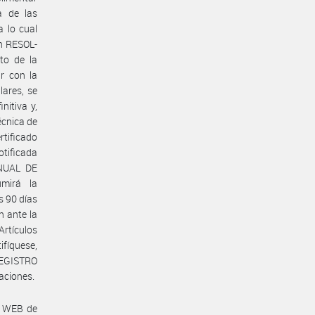
a de las
a lo cual
ón RESOL-
to de la
ar con la
lares, se
nitiva y,
écnica de
tificado
otificada
ANUAL DE
mirá la
s 90 días
n ante la
Artículos
ifíquese,
REGISTRO
aciones.
a WEB de