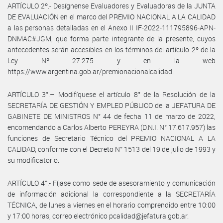
ARTÍCULO 2º.- Desígnense Evaluadores y Evaluadoras de la JUNTA
DE EVALUACIÓN en el marco del PREMIO NACIONAL A LA CALIDAD
a las personas detalladas en el Anexo II IF-2022-111795896-APN-
DNMAC#JGM, que forma parte integrante de la presente, cuyos
antecedentes serán accesibles en los términos del artículo 2º de la
Ley Nº 27.275 y en la web
https://www.argentina.gob.ar/premionacionalcalidad.
ARTÍCULO 3°.– Modifíquese el artículo 8° de la Resolución de la
SECRETARÍA DE GESTIÓN Y EMPLEO PÚBLICO de la JEFATURA DE
GABINETE DE MINISTROS N° 44 de fecha 11 de marzo de 2022,
encomendando a Carlos Alberto PEREYRA (D.N.I. N° 17.617.957) las
funciones de Secretario Técnico del PREMIO NACIONAL A LA
CALIDAD, conforme con el Decreto N° 1513 del 19 de julio de 1993 y
su modificatorio.
ARTÍCULO 4°.- Fíjase como sede de asesoramiento y comunicación
de información adicional la correspondiente a la SECRETARÍA
TÉCNICA, de lunes a viernes en el horario comprendido entre 10:00
y 17:00 horas, correo electrónico pcalidad@jefatura.gob.ar.