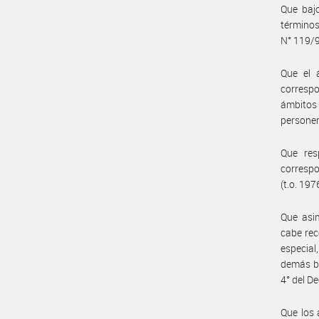
Que bajo
términos
N° 119/
Que el 
correspo
ámbitos
personer
Que res
correspo
(t.o. 197
Que asim
cabe rec
especial
demás bi
4° del D
Que los 