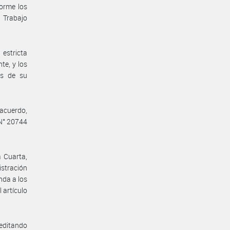
forme los
 Trabajo
estricta
te, y los
es de su
acuerdo,
 N° 20744
 Cuarta,
istración
nda a los
 artículo
reditando