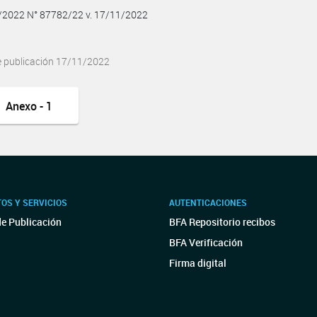
1/2022 N° 87782/22 v. 17/11/2022
e publicación 17/11/2022
Anexo - 1
OS Y SERVICIOS
AUTENTICACIONES
de Publicación
BFA Repositorio recibos
BFA Verificación
Firma digital