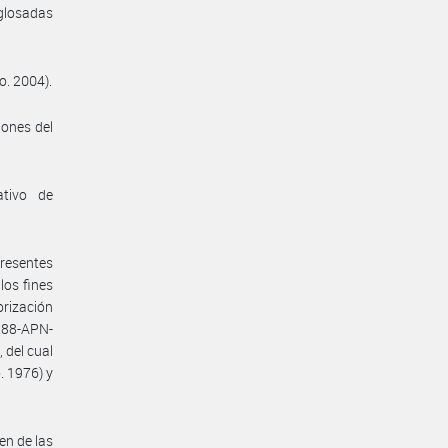
 glosadas
o. 2004).
iones del
ativo de
presentes
los fines
orización
288-APN-
 del cual
. 1976) y
en de las