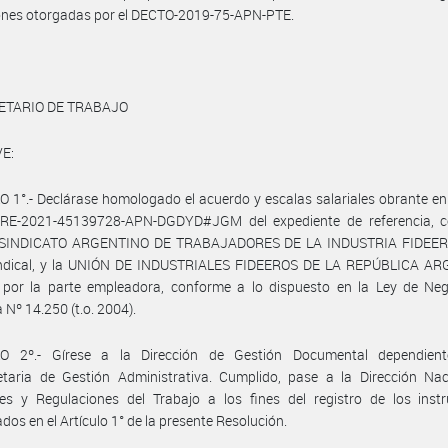
iones otorgadas por el DECTO-2019-75-APN-PTE.
ETARIO DE TRABAJO
E:
 1°.- Declárase homologado el acuerdo y escalas salariales obrante e
 RE-2021-45139728-APN-DGDYD#JGM del expediente de referencia, c
l SINDICATO ARGENTINO DE TRABAJADORES DE LA INDUSTRIA FIDEERA
indical, y la UNIÓN DE INDUSTRIALES FIDEEROS DE LA REPÚBLICA A
, por la parte empleadora, conforme a lo dispuesto en la Ley de Neg
 Nº 14.250 (t.o. 2004).
O 2º.- Gírese a la Dirección de Gestión Documental dependien
etaria de Gestión Administrativa. Cumplido, pase a la Dirección Nac
nes y Regulaciones del Trabajo a los fines del registro de los inst
ados en el Artículo 1° de la presente Resolución.