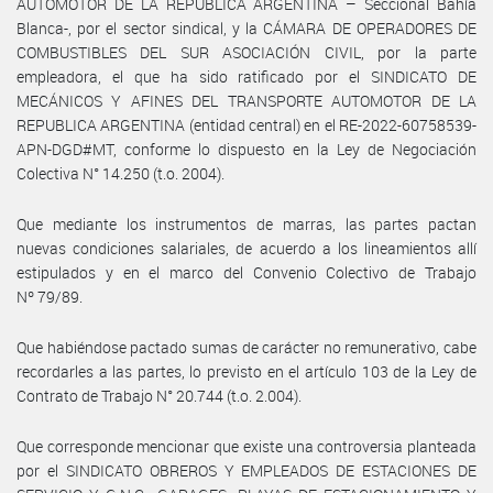
AUTOMOTOR DE LA REPUBLICA ARGENTINA – Seccional Bahía
Blanca-, por el sector sindical, y la CÁMARA DE OPERADORES DE
COMBUSTIBLES DEL SUR ASOCIACIÓN CIVIL, por la parte
empleadora, el que ha sido ratificado por el SINDICATO DE
MECÁNICOS Y AFINES DEL TRANSPORTE AUTOMOTOR DE LA
REPUBLICA ARGENTINA (entidad central) en el RE-2022-60758539-
APN-DGD#MT, conforme lo dispuesto en la Ley de Negociación
Colectiva N° 14.250 (t.o. 2004).
Que mediante los instrumentos de marras, las partes pactan
nuevas condiciones salariales, de acuerdo a los lineamientos allí
estipulados y en el marco del Convenio Colectivo de Trabajo
Nº 79/89.
Que habiéndose pactado sumas de carácter no remunerativo, cabe
recordarles a las partes, lo previsto en el artículo 103 de la Ley de
Contrato de Trabajo N° 20.744 (t.o. 2.004).
Que corresponde mencionar que existe una controversia planteada
por el SINDICATO OBREROS Y EMPLEADOS DE ESTACIONES DE