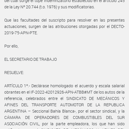
del cual surge el tope indemnizatorio establecido en el artículo 245
de la Ley Nº 20.744 (t.o. 1976) y sus modificatorias.
Que las facultades del suscripto para resolver en las presentes
actuaciones, surgen de las atribuciones otorgadas por el DECTO-
2019-75-APN-PTE.
Por ello,
EL SECRETARIO DE TRABAJO
RESUELVE:
ARTÍCULO 1º.- Declárase homologado el acuerdo y escala salarial
obrantes en el IF-2022-42012926-APN-ATBB#MT de los autos de la
referencia, celebrados entre el SINDICATO DE MECÁNICOS Y
AFINES DEL TRANSPORTE AUTOMOTOR DE LA REPUBLICA
ARGENTINA – Seccional Bahía Blanca-, por el sector sindical, y la
CÁMARA DE OPERADORES DE COMBUSTIBLES DEL SUR
ASOCIACIÓN CIVIL, por la parte empleadora, los que han sido