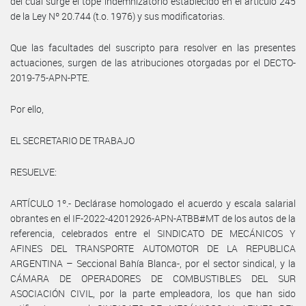
del cual surge el tope indemnizatorio establecido en el artículo 245
de la Ley Nº 20.744 (t.o. 1976) y sus modificatorias.
Que las facultades del suscripto para resolver en las presentes
actuaciones, surgen de las atribuciones otorgadas por el DECTO-
2019-75-APN-PTE.
Por ello,
EL SECRETARIO DE TRABAJO
RESUELVE:
ARTÍCULO 1º.- Declárase homologado el acuerdo y escala salarial
obrantes en el IF-2022-42012926-APN-ATBB#MT de los autos de la
referencia, celebrados entre el SINDICATO DE MECÁNICOS Y
AFINES DEL TRANSPORTE AUTOMOTOR DE LA REPUBLICA
ARGENTINA – Seccional Bahía Blanca-, por el sector sindical, y la
CÁMARA DE OPERADORES DE COMBUSTIBLES DEL SUR
ASOCIACIÓN CIVIL, por la parte empleadora, los que han sido