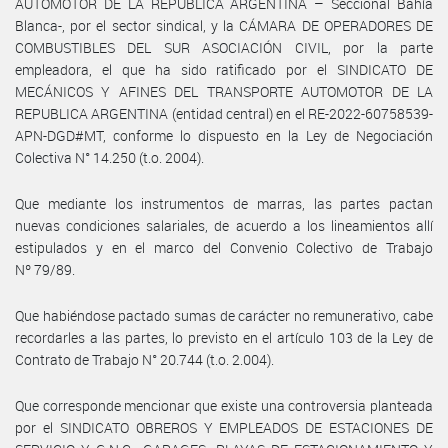
AUTOMOTOR DE LA REPUBLICA ARGENTINA – Seccional Bahía
Blanca-, por el sector sindical, y la CÁMARA DE OPERADORES DE
COMBUSTIBLES DEL SUR ASOCIACIÓN CIVIL, por la parte
empleadora, el que ha sido ratificado por el SINDICATO DE
MECÁNICOS Y AFINES DEL TRANSPORTE AUTOMOTOR DE LA
REPUBLICA ARGENTINA (entidad central) en el RE-2022-60758539-
APN-DGD#MT, conforme lo dispuesto en la Ley de Negociación
Colectiva N° 14.250 (t.o. 2004).
Que mediante los instrumentos de marras, las partes pactan
nuevas condiciones salariales, de acuerdo a los lineamientos allí
estipulados y en el marco del Convenio Colectivo de Trabajo
Nº 79/89.
Que habiéndose pactado sumas de carácter no remunerativo, cabe
recordarles a las partes, lo previsto en el artículo 103 de la Ley de
Contrato de Trabajo N° 20.744 (t.o. 2.004).
Que corresponde mencionar que existe una controversia planteada
por el SINDICATO OBREROS Y EMPLEADOS DE ESTACIONES DE