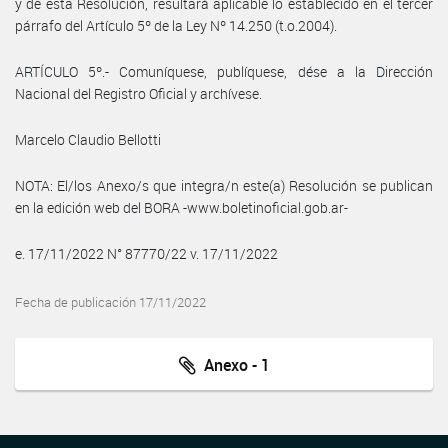
y de esta Resolución, resultará aplicable lo establecido en el tercer
párrafo del Artículo 5º de la Ley Nº 14.250 (t.o.2004).
ARTÍCULO 5º.- Comuníquese, publíquese, dése a la Dirección
Nacional del Registro Oficial y archívese.
Marcelo Claudio Bellotti
NOTA: El/los Anexo/s que integra/n este(a) Resolución se publican
en la edición web del BORA -www.boletinoficial.gob.ar-
e. 17/11/2022 N° 87770/22 v. 17/11/2022
Fecha de publicación 17/11/2022
Anexo - 1