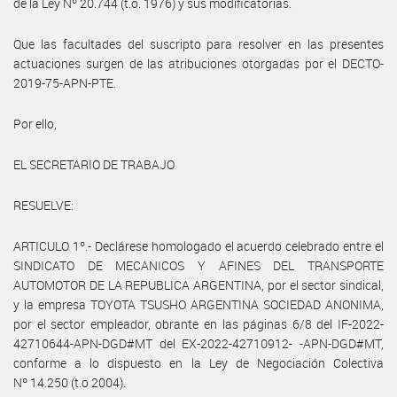
de la Ley Nº 20.744 (t.o. 1976) y sus modificatorias.
Que las facultades del suscripto para resolver en las presentes
actuaciones surgen de las atribuciones otorgadas por el DECTO-
2019-75-APN-PTE.
Por ello,
EL SECRETARIO DE TRABAJO
RESUELVE:
ARTICULO 1º.- Declárese homologado el acuerdo celebrado entre el
SINDICATO DE MECANICOS Y AFINES DEL TRANSPORTE
AUTOMOTOR DE LA REPUBLICA ARGENTINA, por el sector sindical,
y la empresa TOYOTA TSUSHO ARGENTINA SOCIEDAD ANONIMA,
por el sector empleador, obrante en las páginas 6/8 del IF-2022-
42710644-APN-DGD#MT del EX-2022-42710912- -APN-DGD#MT,
conforme a lo dispuesto en la Ley de Negociación Colectiva
Nº 14.250 (t.o 2004).