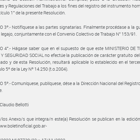
es y Regulaciones del Trabajo a los fines del registro del instrumento h
tículo 1° de la presente Resolución.
 3º.- Notifíquese a las partes signatarias. Finalmente procédase a la g
 legajo, conjuntamente con el Convenio Colectivo de Trabajo N° 153/91.
O 4°.- Hágase saber que en el supuesto de que este MINISTERIO DE 
 SEGURIDAD SOCIAL no efectúe la publicación de carácter gratuito de
do y de esta Resolución, resultará aplicable lo establecido en el terce
ulo 5º de la Ley Nº 14.250 (t.o.2004).
 5º.- Comuníquese, publíquese, dése a la Dirección Nacional del Registro 
e.
Claudio Bellotti
/los Anexo/s que integra/n este(a) Resolución se publican en la edició
w.boletinoficial.gob.ar-