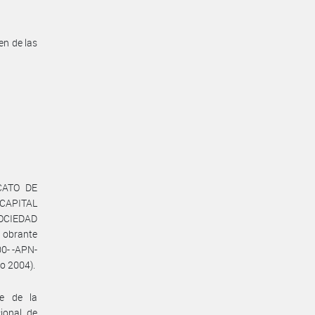
en de las
ICATO DE
A CAPITAL
OCIEDAD
 obrante
0- -APN-
.o 2004).
te de la
ional de