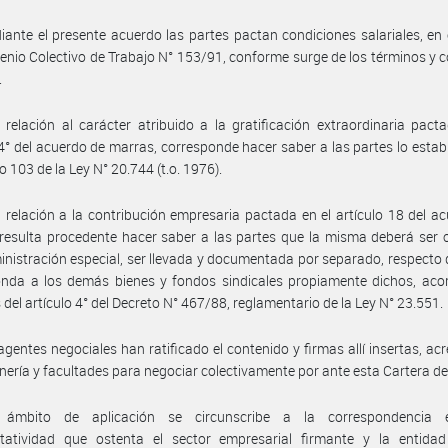
ante el presente acuerdo las partes pactan condiciones salariales, en
enio Colectivo de Trabajo N° 153/91, conforme surge de los términos y 
.
relación al carácter atribuido a la gratificación extraordinaria pact
 4° del acuerdo de marras, corresponde hacer saber a las partes lo estab
lo 103 de la Ley N° 20.744 (t.o. 1976).
 relación a la contribución empresaria pactada en el artículo 18 del a
resulta procedente hacer saber a las partes que la misma deberá ser 
nistración especial, ser llevada y documentada por separado, respecto 
nda a los demás bienes y fondos sindicales propiamente dichos, acor
 del artículo 4° del Decreto N° 467/88, reglamentario de la Ley N° 23.551.
agentes negociales han ratificado el contenido y firmas allí insertas, ac
nería y facultades para negociar colectivamente por ante esta Cartera d
ámbito de aplicación se circunscribe a la correspondencia 
ntatividad que ostenta el sector empresarial firmante y la entidad 