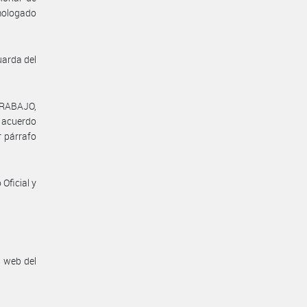
omologado
uarda del
TRABAJO,
l acuerdo
r párrafo
Oficial y
n web del