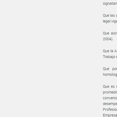
signatar
Que las 
legal vig
Que asim
2004).
Que la A
Trabajo 
Que por
homolog
Que es 
promedio
convenio
desempe
Profesio
Empresas