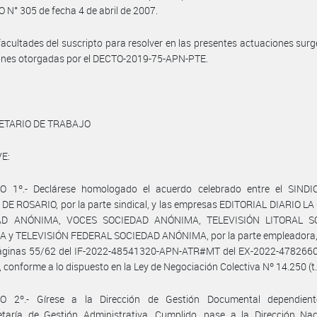
N° 305 de fecha 4 de abril de 2007.
facultades del suscripto para resolver en las presentes actuaciones surg
iones otorgadas por el DECTO-2019-75-APN-PTE.
ETARIO DE TRABAJO
E:
O 1º.- Declárese homologado el acuerdo celebrado entre el SIND
E ROSARIO, por la parte sindical, y las empresas EDITORIAL DIARIO L
AD ANÓNIMA, VOCES SOCIEDAD ANÓNIMA, TELEVISIÓN LITORAL S
 y TELEVISIÓN FEDERAL SOCIEDAD ANÓNIMA, por la parte empleadora,
páginas 55/62 del IF-2022-48541320-APN-ATR#MT del EX-2022-4782660
conforme a lo dispuesto en la Ley de Negociación Colectiva Nº 14.250 (t
O 2º.- Gírese a la Dirección de Gestión Documental dependien
etaría de Gestión Administrativa. Cumplido, pase a la Dirección Nac