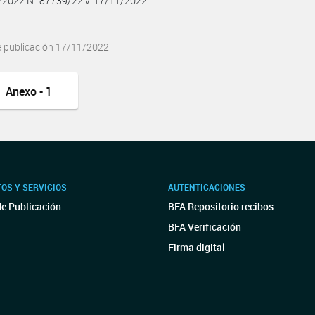
1/2022 N° 87739/22 v. 17/11/2022
e publicación 17/11/2022
Anexo - 1
OS Y SERVICIOS
AUTENTICACIONES
de Publicación
BFA Repositorio recibos
BFA Verificación
Firma digital