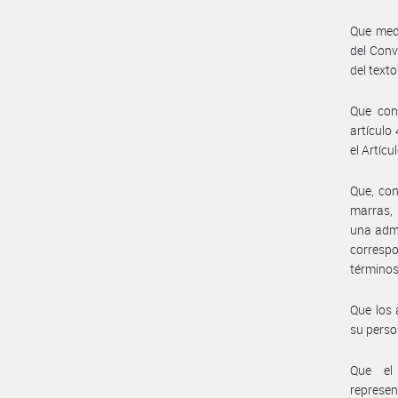
Que medi
del Conv
del texto
Que con 
artículo
el Artícu
Que, con
marras, 
una admi
correspo
términos
Que los 
su perso
Que el 
represe