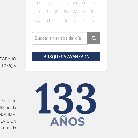
16
17
18
19
20
21
22
23
24
25
26
27
28
29
30
31
1
2
3
4
5
BÚSQUEDA AVANZADA
TRABAJO,
 1976), y
iente de
O, por la
ANÓNIMA,
EVISIÓN
to en la