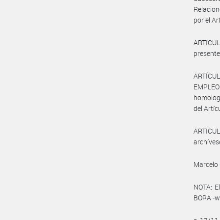
Relacion
por el Ar
ARTICULO
presente
ARTÍCUL
EMPLEO Y
homologa
del Artíc
ARTICULO
archíves
Marcelo 
NOTA: El
BORA -ww