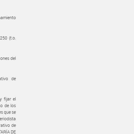
enamiento
250 (t.o.
iones del
ativo de
fijar el
to de los
es que se
riodista
rativo de
ETARÍA DE