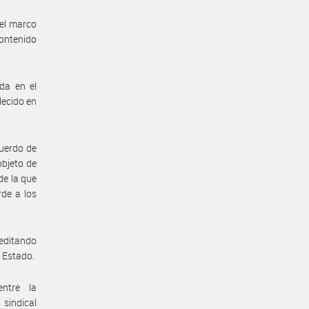
 el marco
contenido
ada en el
lecido en
cuerdo de
objeto de
de la que
de a los
reditando
e Estado.
entre la
sindical