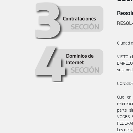
Resol
RESOL
Ciudad 
VISTO e
EMPLEO Y
sus modi
CONSID
Que en 
referenc
parte s
VOCES 
FEDERAL
Ley de N