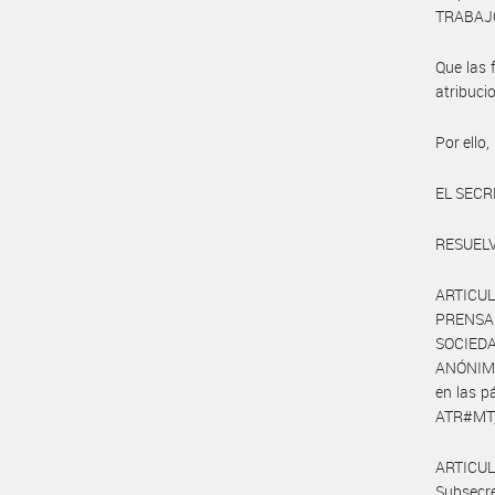
TRABAJO 
Que las 
atribuc
Por ello,
EL SECR
RESUELV
ARTICUL
PRENSA D
SOCIED
ANÓNIMA
en las 
ATR#MT, 
ARTICUL
Subsecr