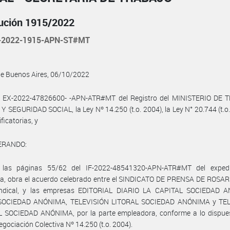
ución 1915/2022
-2022-1915-APN-ST#MT
de Buenos Aires, 06/10/2022
l EX-2022-47826600- -APN-ATR#MT del Registro del MINISTERIO DE 
 SEGURIDAD SOCIAL, la Ley Nº 14.250 (t.o. 2004), la Ley N° 20.744 (t.o.
ficatorias, y
ERANDO:
las páginas 55/62 del IF-2022-48541320-APN-ATR#MT del exped
ia, obra el acuerdo celebrado entre el SINDICATO DE PRENSA DE ROSARI
indical, y las empresas EDITORIAL DIARIO LA CAPITAL SOCIEDAD 
SOCIEDAD ANÓNIMA, TELEVISIÓN LITORAL SOCIEDAD ANÓNIMA y TEL
 SOCIEDAD ANÓNIMA, por la parte empleadora, conforme a lo dispues
egociación Colectiva Nº 14.250 (t.o. 2004).