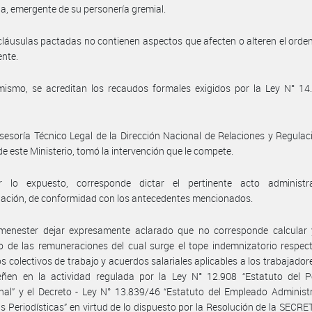
ia, emergente de su personería gremial.
cláusulas pactadas no contienen aspectos que afecten o alteren el ord
ente.
ismo, se acreditan los recaudos formales exigidos por la Ley N° 14.
sesoría Técnico Legal de la Dirección Nacional de Relaciones y Regulac
de este Ministerio, tomó la intervención que le compete.
 lo expuesto, corresponde dictar el pertinente acto administr
ación, de conformidad con los antecedentes mencionados.
menester dejar expresamente aclarado que no corresponde calcular y 
 de las remuneraciones del cual surge el tope indemnizatorio respec
s colectivos de trabajo y acuerdos salariales aplicables a los trabajador
ñen en la actividad regulada por la Ley N° 12.908 “Estatuto del Pe
nal” y el Decreto - Ley N° 13.839/46 “Estatuto del Empleado Administ
 Periodísticas” en virtud de lo dispuesto por la Resolución de la SECR