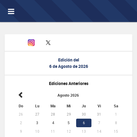
Toggle
navigation
Edición del
6 de Agosto de 2026
Ediciones Anteriores
Agosto 2026
Do
Lu
Ma
Mi
Ju
Vi
Sa
26
27
28
29
30
31
1
2
3
4
5
6
7
8
9
10
11
12
13
14
15