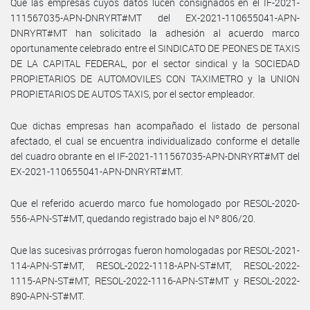
Que las empresas cuyos datos lucen consignados en el IF-2021-
111567035-APN-DNRYRT#MT del EX-2021-110655041-APN-
DNRYRT#MT han solicitado la adhesión al acuerdo marco
oportunamente celebrado entre el SINDICATO DE PEONES DE TAXIS
DE LA CAPITAL FEDERAL, por el sector sindical y la SOCIEDAD
PROPIETARIOS DE AUTOMOVILES CON TAXIMETRO y la UNION
PROPIETARIOS DE AUTOS TAXIS, por el sector empleador.
Que dichas empresas han acompañado el listado de personal
afectado, el cual se encuentra individualizado conforme el detalle
del cuadro obrante en el IF-2021-111567035-APN-DNRYRT#MT del
EX-2021-110655041-APN-DNRYRT#MT.
Que el referido acuerdo marco fue homologado por RESOL-2020-
556-APN-ST#MT, quedando registrado bajo el Nº 806/20.
Que las sucesivas prórrogas fueron homologadas por RESOL-2021-
114-APN-ST#MT, RESOL-2022-1118-APN-ST#MT, RESOL-2022-
1115-APN-ST#MT, RESOL-2022-1116-APN-ST#MT y RESOL-2022-
890-APN-ST#MT.