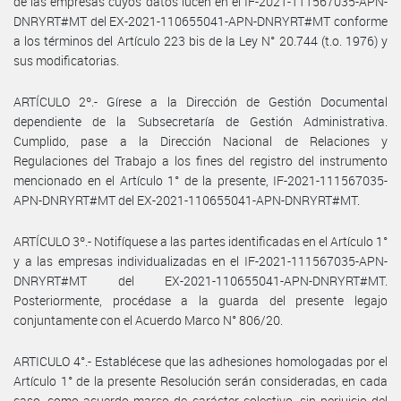
de las empresas cuyos datos lucen en el IF-2021-111567035-APN-
DNRYRT#MT del EX-2021-110655041-APN-DNRYRT#MT conforme
a los términos del Artículo 223 bis de la Ley N° 20.744 (t.o. 1976) y
sus modificatorias.
ARTÍCULO 2º.- Gírese a la Dirección de Gestión Documental
dependiente de la Subsecretaría de Gestión Administrativa.
Cumplido, pase a la Dirección Nacional de Relaciones y
Regulaciones del Trabajo a los fines del registro del instrumento
mencionado en el Artículo 1° de la presente, IF-2021-111567035-
APN-DNRYRT#MT del EX-2021-110655041-APN-DNRYRT#MT.
ARTÍCULO 3º.- Notifíquese a las partes identificadas en el Artículo 1°
y a las empresas individualizadas en el IF-2021-111567035-APN-
DNRYRT#MT del EX-2021-110655041-APN-DNRYRT#MT.
Posteriormente, procédase a la guarda del presente legajo
conjuntamente con el Acuerdo Marco N° 806/20.
ARTICULO 4°.- Establécese que las adhesiones homologadas por el
Artículo 1° de la presente Resolución serán consideradas, en cada
caso, como acuerdo marco de carácter colectivo, sin perjuicio del