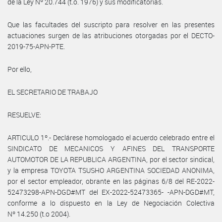
de la Ley Nº 20.744 (t.o. 1976) y sus modificatorias.
Que las facultades del suscripto para resolver en las presentes
actuaciones surgen de las atribuciones otorgadas por el DECTO-
2019-75-APN-PTE.
Por ello,
EL SECRETARIO DE TRABAJO
RESUELVE:
ARTICULO 1º.- Declárese homologado el acuerdo celebrado entre el
SINDICATO DE MECANICOS Y AFINES DEL TRANSPORTE
AUTOMOTOR DE LA REPUBLICA ARGENTINA, por el sector sindical,
y la empresa TOYOTA TSUSHO ARGENTINA SOCIEDAD ANONIMA,
por el sector empleador, obrante en las páginas 6/8 del RE-2022-
52473298-APN-DGD#MT del EX-2022-52473365- -APN-DGD#MT,
conforme a lo dispuesto en la Ley de Negociación Colectiva
Nº 14.250 (t.o 2004).