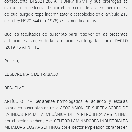
consecuente DI-2021-288-APN-DNRYRT#MT y sus prórrogas se
evalúe la procedencia de fijar el promedio de las remuneraciones,
del cual surge el tope indemnizatorio establecido en el artículo 245
de la Ley Nº 20.744 (t.o. 1976) y sus modificatorias.
Que las facultades del suscripto para resolver en las presentes
actuaciones, surgen de las atribuciones otorgadas por el DECTO
-2019-75-APN-PTE
Por ello,
EL SECRETARIO DE TRABAJO
RESUELVE:
ARTÍCULO 1°.- Declárense homologados el acuerdo y escalas
salariales suscriptas entre la ASOCIACIÓN DE SUPERVISORES DE
LA INDUSTRIA METALMECÁNICA DE LA REPÚBLICA ARGENTINA,
por el sector sindical, y el CENTRO LAMINADORES INDUSTRIALES
METALURGICOS ARGENTINOS por el sector empleador, obrantes en