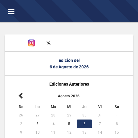
Toggle
navigation
Edición del
6 de Agosto de 2026
Ediciones Anteriores
Agosto 2026
Do
Lu
Ma
Mi
Ju
Vi
Sa
26
27
28
29
30
31
1
2
3
4
5
6
7
8
9
10
11
12
13
14
15