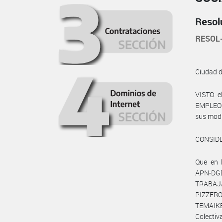
Resol
RESOL
Ciudad 
VISTO e
EMPLEO Y
sus modif
CONSID
Que en 
APN-DG
TRABAJ
PIZZEROS
TEMAIKEN
Colectiva