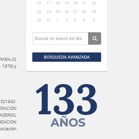
16
17
18
19
20
21
22
23
24
25
26
27
28
29
30
31
1
2
3
4
5
BÚSQUEDA AVANZADA
TRABAJO,
. 1976) y
8321942-
ERACIÓN
ADEROS,
UNDACION
ociación