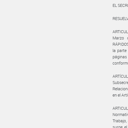
EL SECR
RESUELV
ARTICUL
Marzo 
RÁPIDOS
la parte
páginas
conforme
ARTÍCUL
Subsecr
Relacion
en el Art
ARTICULO
Normativ
Trabajo,
surge el