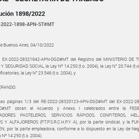
ución 1898/2022
-2022-1898-APN-ST#MT
de Buenos Aires, 04/10/2022
l EX-2022-28321942-APN-DGD#MT del Registro del MINISTERIO DE 
 SEGURIDAD SOCIAL, la Ley Nº 14.250 (t.o. 2004), la Ley N° 20.744 (t.o
icatorias, la Ley N° 23.546 (t.o. 2004), y
ERANDO:
las páginas 1/3 del RE-2022-28320123-APN-DGD#MT del EX-2022-2
D#MT obran el Acuerdo y Anexo I celebrados entre la FED
ADORES PASTELEROS, SERVICIOS RÁPIDOS, CONFITEROS, HEL
 Y ALFAJOREROS (F.T.P.S.R.C.H.P.Y A), por la parte sindical, y la F
, por la parte empleadora, conforme a lo dispuesto en la Ley de Neg
 Nº 14.250 (t.o. 2004).