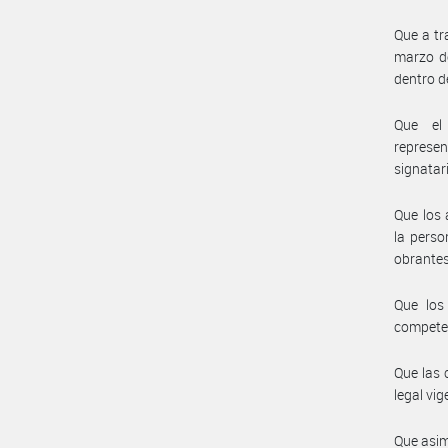
Que a tr
marzo de
dentro d
Que el 
represe
signatar
Que los 
la perso
obrantes
Que los
compete e
Que las 
legal vig
Que asim