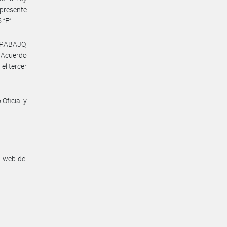
 presente
 “E”.
TRABAJO,
l Acuerdo
el tercer
Oficial y
n web del