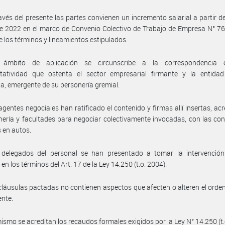
avés del presente las partes convienen un incremento salarial a partir d
 2022 en el marco de Convenio Colectivo de Trabajo de Empresa N° 76
e los términos y lineamientos estipulados.
ámbito de aplicación se circunscribe a la correspondencia 
ntatividad que ostenta el sector empresarial firmante y la entidad 
ia, emergente de su personería gremial.
agentes negociales han ratificado el contenido y firmas allí insertas, ac
nería y facultades para negociar colectivamente invocadas, con las co
 en autos.
 delegados del personal se han presentado a tomar la intervención
n los términos del Art. 17 de la Ley 14.250 (t.o. 2004).
cláusulas pactadas no contienen aspectos que afecten o alteren el ord
ente.
ismo se acreditan los recaudos formales exigidos por la Ley N° 14.250 (t.