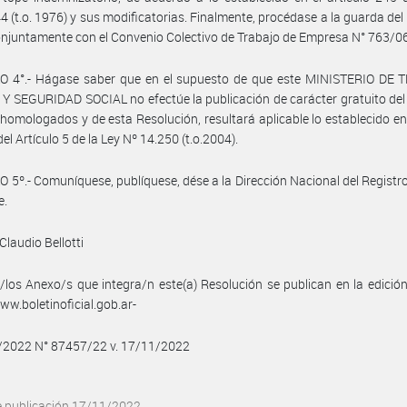
4 (t.o. 1976) y sus modificatorias. Finalmente, procédase a la guarda del
onjuntamente con el Convenio Colectivo de Trabajo de Empresa N° 763/06
O 4°.- Hágase saber que en el supuesto de que este MINISTERIO DE 
 SEGURIDAD SOCIAL no efectúe la publicación de carácter gratuito de
homologados y de esta Resolución, resultará aplicable lo establecido en 
el Artículo 5 de la Ley Nº 14.250 (t.o.2004).
 5º.- Comuníquese, publíquese, dése a la Dirección Nacional del Registro 
e.
Claudio Bellotti
/los Anexo/s que integra/n este(a) Resolución se publican en la edició
w.boletinoficial.gob.ar-
1/2022 N° 87457/22 v. 17/11/2022
e publicación 17/11/2022