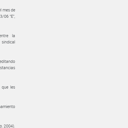
el mes de
3/06 “E”,
entre la
sindical
reditando
nstancias
 que les
enamiento
o. 2004).