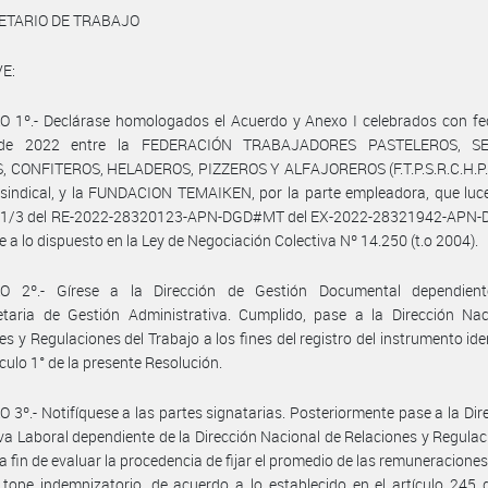
ETARIO DE TRABAJO
E:
O 1º.- Declárase homologados el Acuerdo y Anexo I celebrados con fe
de 2022 entre la FEDERACIÓN TRABAJADORES PASTELEROS, SE
, CONFITEROS, HELADEROS, PIZZEROS Y ALFAJOREROS (F.T.P.S.R.C.H.P.Y
 sindical, y la FUNDACION TEMAIKEN, por la parte empleadora, que luc
 1/3 del RE-2022-28320123-APN-DGD#MT del EX-2022-28321942-APN
 a lo dispuesto en la Ley de Negociación Colectiva Nº 14.250 (t.o 2004).
O 2º.- Gírese a la Dirección de Gestión Documental dependien
etaria de Gestión Administrativa. Cumplido, pase a la Dirección Nac
es y Regulaciones del Trabajo a los fines del registro del instrumento ide
ículo 1° de la presente Resolución.
 3º.- Notifíquese a las partes signatarias. Posteriormente pase a la Dir
a Laboral dependiente de la Dirección Nacional de Relaciones y Regulac
 a fin de evaluar la procedencia de fijar el promedio de las remuneraciones,
 tope indemnizatorio, de acuerdo a lo establecido en el artículo 245 