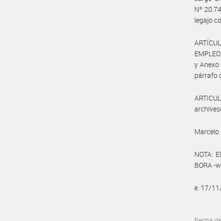
Nº 20.74
legajo c
ARTÍCUL
EMPLEO Y
y Anexo 
párrafo d
ARTICULO
archíves
Marcelo 
NOTA: El
BORA -ww
e. 17/1
Fecha d