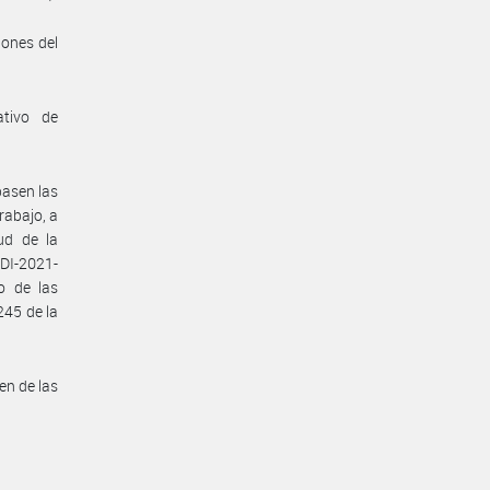
iones del
ativo de
pasen las
rabajo, a
ud de la
DI-2021-
o de las
245 de la
en de las