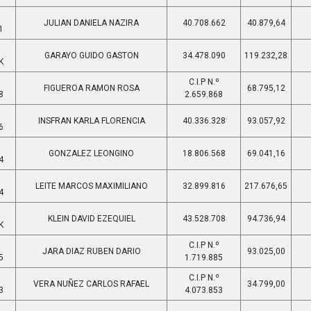
-
JULIAN DANIELA NAZIRA
40.708.662
40.879,64
1
-
GARAYO GUIDO GASTON
34.478.090
119.232,28
K
-
C.I.P N.º
FIGUEROA RAMON ROSA
68.795,12
8
2.659.868
-
INSFRAN KARLA FLORENCIA
40.336.328
93.057,92
6
-
GONZALEZ LEONGINO
18.806.568
69.041,16
4
-
LEITE MARCOS MAXIMILIANO
32.899.816
217.676,65
4
-
KLEIN DAVID EZEQUIEL
43.528.708
94.736,94
K
-
C.I.P N.º
JARA DIAZ RUBEN DARIO
93.025,00
5
1.719.885
-
C.I.P N.º
VERA NUÑEZ CARLOS RAFAEL
34.799,00
3
4.073.853
-