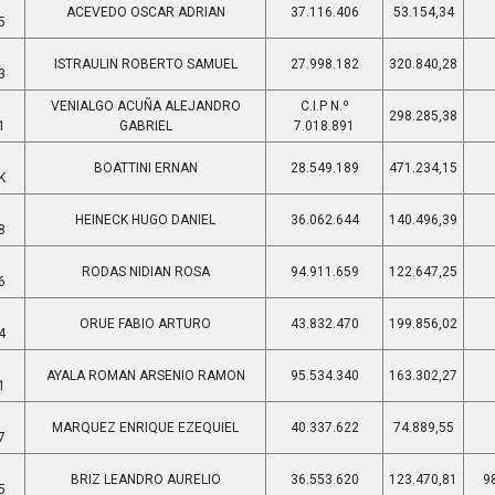
-
ACEVEDO OSCAR ADRIAN
37.116.406
53.154,34
5
-
ISTRAULIN ROBERTO SAMUEL
27.998.182
320.840,28
3
-
VENIALGO ACUÑA ALEJANDRO
C.I.P N.º
298.285,38
1
GABRIEL
7.018.891
-
BOATTINI ERNAN
28.549.189
471.234,15
K
-
HEINECK HUGO DANIEL
36.062.644
140.496,39
8
-
RODAS NIDIAN ROSA
94.911.659
122.647,25
6
-
ORUE FABIO ARTURO
43.832.470
199.856,02
4
-
AYALA ROMAN ARSENIO RAMON
95.534.340
163.302,27
1
-
MARQUEZ ENRIQUE EZEQUIEL
40.337.622
74.889,55
7
-
BRIZ LEANDRO AURELIO
36.553.620
123.470,81
9
5