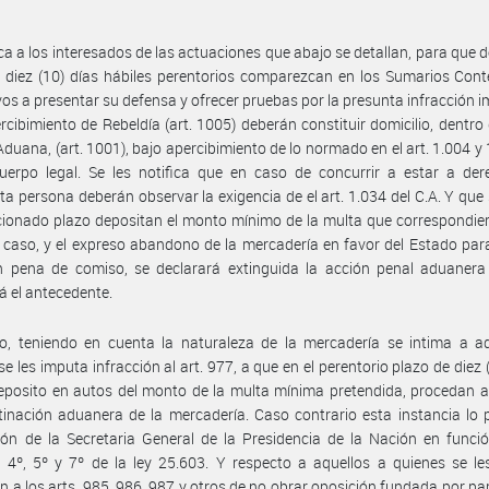
ica a los interesados de las actuaciones que abajo se detallan, para que d
 diez (10) días hábiles perentorios comparezcan en los Sumarios Con
vos a presentar su defensa y ofrecer pruebas por la presunta infracción 
rcibimiento de Rebeldía (art. 1005) deberán constituir domicilio, dentro 
Aduana, (art. 1001), bajo apercibimiento de lo normado en el art. 1.004 y 
uerpo legal. Se les notifica que en caso de concurrir a estar a der
ita persona deberán observar la exigencia de el art. 1.034 del C.A. Y que 
ionado plazo depositan el monto mínimo de la multa que correspondier
 caso, y el expreso abandono de la mercadería en favor del Estado par
en pena de comiso, se declarará extinguida la acción penal aduanera
rá el antecedente.
o, teniendo en cuenta la naturaleza de la mercadería se intima a aq
se les imputa infracción al art. 977, a que en el perentorio plazo de diez (
eposito en autos del monto de la multa mínima pretendida, procedan a 
inación aduanera de la mercadería. Caso contrario esta instancia lo
ión de la Secretaria General de la Presidencia de la Nación en funci
s 4º, 5º y 7º de la ley 25.603. Y respecto a aquellos a quienes se l
ón a los arts. 985, 986, 987 y otros de no obrar oposición fundada por par