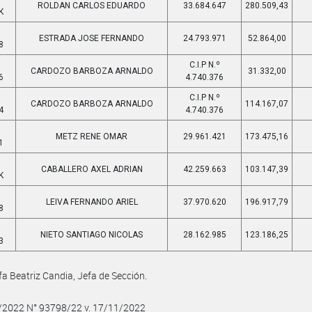
ROLDAN CARLOS EDUARDO
33.684.647
280.509,43
K
-
ESTRADA JOSE FERNANDO
24.793.971
52.864,00
8
-
C.I.P N.º
CARDOZO BARBOZA ARNALDO
31.332,00
6
4.740.376
-
C.I.P N.º
CARDOZO BARBOZA ARNALDO
114.167,07
4
4.740.376
-
METZ RENE OMAR
29.961.421
173.475,16
1
-
CABALLERO AXEL ADRIAN
42.259.663
103.147,39
K
-
LEIVA FERNANDO ARIEL
37.970.620
196.917,79
8
-
NIETO SANTIAGO NICOLAS
28.162.985
123.186,25
3
fa Beatriz Candia, Jefa de Sección.
1/2022 N° 93798/22 v. 17/11/2022