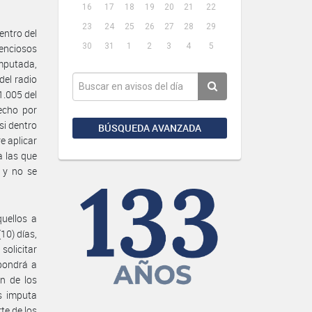
16
17
18
19
20
21
22
23
24
25
26
27
28
29
entro del
30
31
1
2
3
4
5
tenciosos
imputada,
del radio
1.005 del
echo por
si dentro
BÚSQUEDA AVANZADA
e aplicar
a las que
 y no se
uellos a
10) días,
solicitar
 pondrá a
ón de los
es imputa
te de los