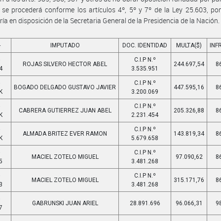
se procederá conforme los artículos 4º, 5º y 7º de la Ley 25.603, po
ía en disposición de la Secretaria General de la Presidencia de la Nación.
-
IMPUTADO
DOC. IDENTIDAD
MULTA($)
INF
-
C.I.P N.º
ROJAS SILVERO HECTOR ABEL
244.697,54
8
4
3.535.951
-
C.I.P N.º
BOGADO DELGADO GUSTAVO JAVIER
447.595,16
8
K
3.200.069
-
C.I.P N.º
CABRERA GUTIERREZ JUAN ABEL
205.326,88
8
K
2.231.454
-
C.I.P N.º
ALMADA BRITEZ EVER RAMON
143.819,34
8
K
5.679.658
-
C.I.P N.º
MACIEL ZOTELO MIGUEL
97.090,62
8
5
3.481.268
-
C.I.P N.º
MACIEL ZOTELO MIGUEL
315.171,76
8
3
3.481.268
-
GABRUNSKI JUAN ARIEL
28.891.696
96.066,31
9
7