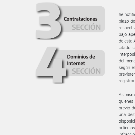
Se notif
plazo de
respecti
bajo ape
de esta 
citado c
interpós
del menc
según el
previer
registra
Asimism
quienes 
previo d
una dest
disposic
artículo
infracci