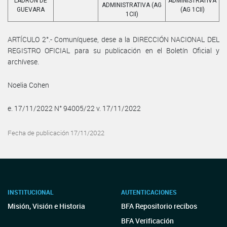
LADRÓN DE
ADMINISTRATIVA
ADMINISTRATIVA (AG
GUEVARA
(AG 1CII)
1CII)
ARTÍCULO 2°.- Comuníquese, dese a la DIRECCIÓN NACIONAL DEL
REGISTRO OFICIAL para su publicación en el Boletín Oficial y
archívese.
Noelia Cohen
e. 17/11/2022 N° 94005/22 v. 17/11/2022
Fecha de publicación 17/11/2022
INSTITUCIONAL
AUTENTICACIONES
Misión, Visión e Historia
BFA Repositorio recibos
BFA Verificación