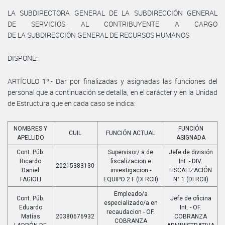
LA SUBDIRECTORA GENERAL DE LA SUBDIRECCIÓN GENERAL
DE SERVICIOS AL CONTRIBUYENTE A CARGO
DE LA SUBDIRECCIÓN GENERAL DE RECURSOS HUMANOS
DISPONE:
ARTÍCULO 1º.- Dar por finalizadas y asignadas las funciones del
personal que a continuación se detalla, en el carácter y en la Unidad
de Estructura que en cada caso se indica:
NOMBRES Y
FUNCIÓN
CUIL
FUNCIÓN ACTUAL
APELLIDO
ASIGNADA
Cont. Púb.
Supervisor/ a de
Jefe de división
Ricardo
fiscalizacion e
Int. - DIV.
20215383130
Daniel
investigacion -
FISCALIZACIÓN
FAGIOLI
EQUIPO 2 F (DI RCII)
N° 1 (DI RCII)
Empleado/a
Cont. Púb.
Jefe de oficina
especializado/a en
Eduardo
Int. - OF.
recaudacion - OF.
Matías
20380676932
COBRANZA
COBRANZA