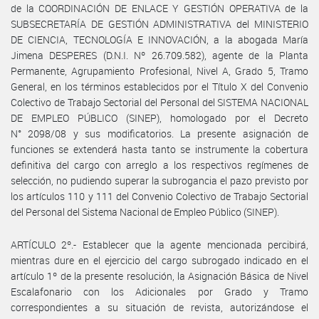
de la COORDINACIÓN DE ENLACE Y GESTIÓN OPERATIVA de la
SUBSECRETARÍA DE GESTIÓN ADMINISTRATIVA del MINISTERIO
DE CIENCIA, TECNOLOGÍA E INNOVACIÓN, a la abogada María
Jimena DESPERES (D.N.I. Nº 26.709.582), agente de la Planta
Permanente, Agrupamiento Profesional, Nivel A, Grado 5, Tramo
General, en los términos establecidos por el Título X del Convenio
Colectivo de Trabajo Sectorial del Personal del SISTEMA NACIONAL
DE EMPLEO PÚBLICO (SINEP), homologado por el Decreto
N° 2098/08 y sus modificatorios. La presente asignación de
funciones se extenderá hasta tanto se instrumente la cobertura
definitiva del cargo con arreglo a los respectivos regímenes de
selección, no pudiendo superar la subrogancia el pazo previsto por
los artículos 110 y 111 del Convenio Colectivo de Trabajo Sectorial
del Personal del Sistema Nacional de Empleo Público (SINEP).
ARTÍCULO 2º.- Establecer que la agente mencionada percibirá,
mientras dure en el ejercicio del cargo subrogado indicado en el
artículo 1º de la presente resolución, la Asignación Básica de Nivel
Escalafonario con los Adicionales por Grado y Tramo
correspondientes a su situación de revista, autorizándose el