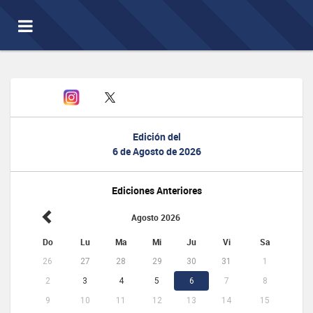
Toggle
navigation
Edición del
6 de Agosto de 2026
Ediciones Anteriores
Agosto 2026
Do
Lu
Ma
Mi
Ju
Vi
Sa
26
27
28
29
30
31
1
2
3
4
5
6
7
8
9
10
11
12
13
14
15