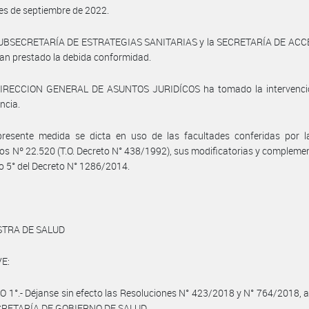
es de septiembre de 2022.
SUBSECRETARÍA DE ESTRATEGIAS SANITARIAS y la SECRETARÍA DE ACC
n prestado la debida conformidad.
DIRECCION GENERAL DE ASUNTOS JURIDÍCOS ha tomado la intervenci
ncia.
presente medida se dicta en uso de las facultades conferidas por l
ios Nº 22.520 (T.O. Decreto N° 438/1992), sus modificatorias y complemen
ulo 5° del Decreto N° 1286/2014.
STRA DE SALUD
E:
 1°.- Déjanse sin efecto las Resoluciones N° 423/2018 y N° 764/2018,
ECRETARÍA DE GOBIERNO DE SALUD.