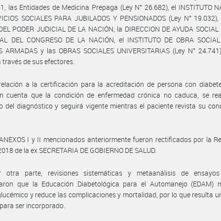
1, las Entidades de Medicina Prepaga (Ley N° 26.682), el INSTITUTO 
ICIOS SOCIALES PARA JUBILADOS Y PENSIONADOS (Ley N° 19.032),
DEL PODER JUDICIAL DE LA NACIÓN, la DIRECCION DE AYUDA SOCIAL
AL DEL CONGRESO DE LA NACIÓN, el INSTITUTO DE OBRA SOCIAL
 ARMADAS y las OBRAS SOCIALES UNIVERSITARIAS (Ley N° 24.741
a través de sus efectores.
elación a la certificación para la acreditación de persona con diabet
en cuenta que la condición de enfermedad crónica no caduca, se real
del diagnóstico y seguirá vigente mientras el paciente revista su con
ANEXOS I y II mencionados anteriormente fueron rectificados por la R
2018 de la ex SECRETARIA DE GOBIERNO DE SALUD.
 otra parte, revisiones sistemáticas y metaanálisis de ensayos 
aron que la Educación Diabetológica para el Automanejo (EDAM) m
glucémico y reduce las complicaciones y mortalidad, por lo que resulta 
 para ser incorporado.