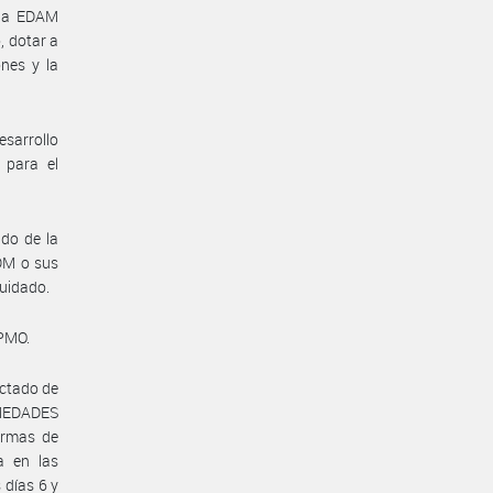
 la EDAM
, dotar a
nes y la
esarrollo
 para el
do de la
DM o sus
cuidado.
 PMO.
ictado de
RMEDADES
ormas de
a en las
días 6 y