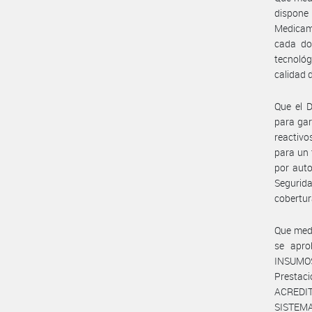
dispone
Medicam
cada do
tecnoló
calidad 
Que el 
para gar
reactivo
para un 
por auto
Segurid
cobertura
Que med
se apr
INSUMOS
Prestac
ACREDIT
SISTEM