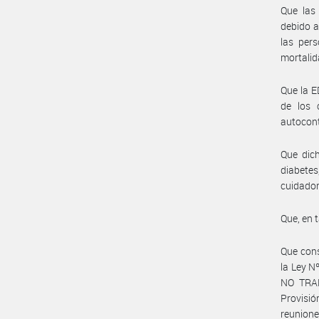
Que las
debido a
las pers
mortalid
Que la E
de los 
autocont
Que dic
diabetes
cuidador
Que, en 
Que cons
la Ley 
NO TRAN
Provisi
reunion