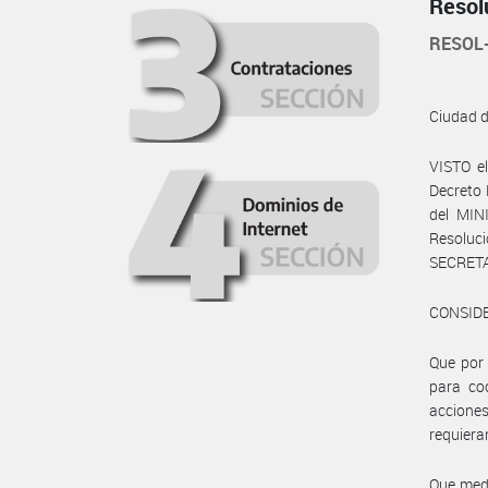
Resol
RESOL
Ciudad 
VISTO e
Decreto 
del MIN
Resoluc
SECRETA
CONSID
Que por
para coo
acciones
requiera
Que medi