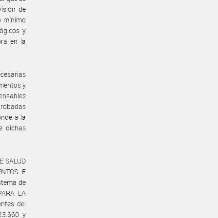
isión de
o mínimo
ógicos y
ra en la
cesarias
amentos y
pensables
aprobadas
onde a la
e dichas
DE SALUD
ENTOS E
stema de
 PARA LA
ntes del
3.660 y