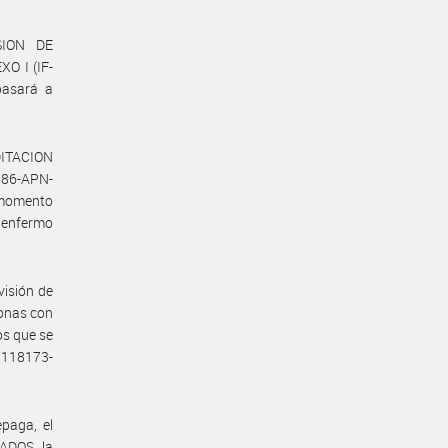
SION DE
 I (IF-
pasará a
DITACION
86-APN-
 momento
e enfermo
visión de
onas con
os que se
17118173-
paga, el
ADOS, la