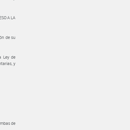
ESO A LA
ón de su
a Ley de
tarias, y
 ambas de