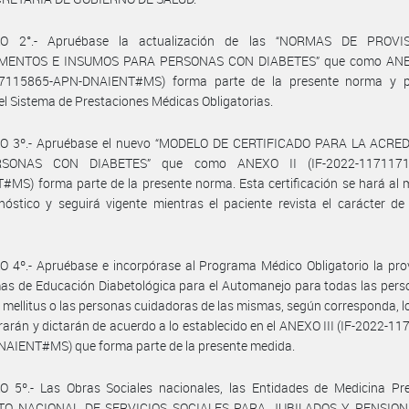
LO 2°.- Apruébase la actualización de las “NORMAS DE PROVI
MENTOS E INSUMOS PARA PERSONAS CON DIABETES” que como ANEXO
7115865-APN-DNAIENT#MS) forma parte de la presente norma y 
 el Sistema de Prestaciones Médicas Obligatorias.
O 3º.- Apruébase el nuevo “MODELO DE CERTIFICADO PARA LA ACRE
SONAS CON DIABETES” que como ANEXO II (IF-2022-1171171
MS) forma parte de la presente norma. Esta certificación se hará al
nóstico y seguirá vigente mientras el paciente revista el carácter d
 4º.- Apruébase e incorpórase al Programa Médico Obligatorio la pro
s de Educación Diabetológica para el Automanejo para todas las pers
 mellitus o las personas cuidadoras de las mismas, según corresponda, l
rarán y dictarán de acuerdo a lo establecido en el ANEXO III (IF-2022-1
NAIENT#MS) que forma parte de la presente medida.
O 5º.- Las Obras Sociales nacionales, las Entidades de Medicina Pre
TO NACIONAL DE SERVICIOS SOCIALES PARA JUBILADOS Y PENSION