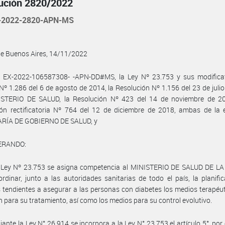
ución 2820/2022
-2022-2820-APN-MS
de Buenos Aires, 14/11/2022
l EX-2022-106587308- -APN-DD#MS, la Ley Nº 23.753 y sus modificato
Nº 1.286 del 6 de agosto de 2014, la Resolución Nº 1.156 del 23 de juli
ISTERIO DE SALUD, la Resolución Nº 423 del 14 de noviembre de 2
ión rectificatoria Nº 764 del 12 de diciembre de 2018, ambas de la 
RÍA DE GOBIERNO DE SALUD, y
ERANDO:
 Ley Nº 23.753 se asigna competencia al MINISTERIO DE SALUD DE L
rdinar, junto a las autoridades sanitarias de todo el país, la planifi
 tendientes a asegurar a las personas con diabetes los medios terapéu
n para su tratamiento, así como los medios para su control evolutivo.
ante la Ley N° 26.914 se incorpora a la Ley N° 23.753 el artículo 5°, por 