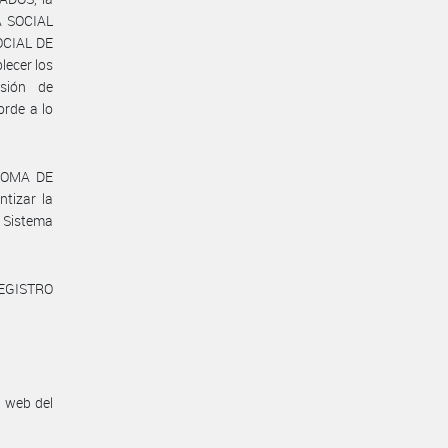
A SOCIAL
OCIAL DE
ecer los
isión de
rde a lo
ONOMA DE
tizar la
l Sistema
REGISTRO
n web del