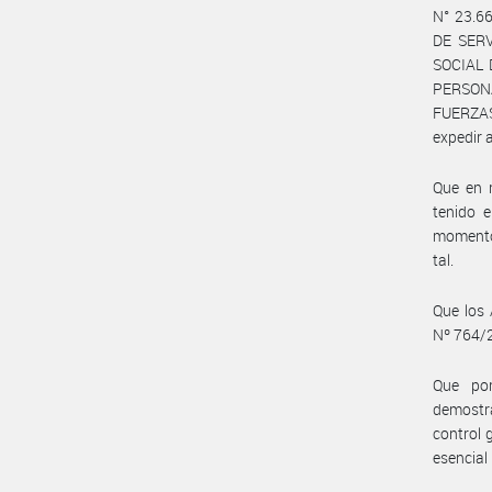
N° 23.66
DE SERV
SOCIAL 
PERSON
FUERZAS
expedir 
Que en r
tenido 
momento 
tal.
Que los 
Nº 764/
Que por
demostr
control 
esencial