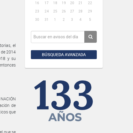
16
17
18
19
20
21
22
23
24
25
26
27
28
29
30
31
1
2
3
4
5
rias, el
o de 2014
BÚSQUEDA AVANZADA
018 y su
entonces
A NACIÓN
cación de
ticos que
el que se