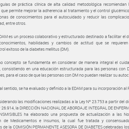
 guías de práctica clínica de alta calidad metodológica recomiendan
 que permite mejorar la adherencia al tratamiento y el control glucémico
onas de conocimientos para el autocuidado y reducir las complicacio
ad, entre otros.
DAM es un proceso colaborativo y estructurado destinado a facilitar el d
conocimientos, habilidades y cambios de actitud que se requieren
rol exitoso de la diabetes mellitus (DM).
ho concepto se fundamenta en considerar de manera integral el cuida
, consistiendo en una educación estructurada para las personas con 
es, para el caso de que las personas con DM no puedan realizar su auto
tal sentido, se ha evaluado y definido a la EDAM para su incorporación al
iderando las modificaciones realizadas a la Ley Nº 23.753 a partir del d
Nº 26.914, la DIRECCIÓN NACIONAL DE ABORDAJE INTEGRAL DE ENFE
SMISIBLES ha elaborado una propuesta de actualización a las N
ón de Medicamentos e Insumos, la cual fue tratada y consensuad
es de la COMISIÓN PERMANENTE ASESORA DE DIABETES celebradas los 