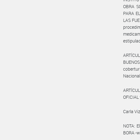
OBRA SO
PARA EL
LAS FUE
procedi
medicam
estipula
ARTÍCUL
BUENOS 
cobertur
Nacional
ARTÍCUL
OFICIAL 
Carla Viz
NOTA: El
BORA -ww