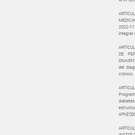
ARTÍCU
MEDICA
2022-11
integrar
ARTÍCUL
DE PER
DNAIENT#
del diag
crónico.
ARTÍCULO
Programa
diabetes
estructu
APN[1]D
ARTÍCUL
INSTITU