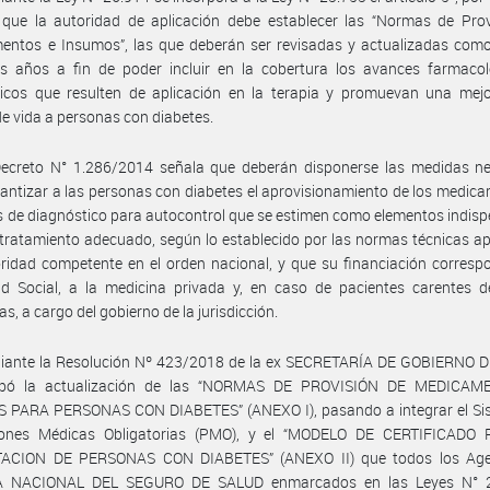
 que la autoridad de aplicación debe establecer las “Normas de Prov
entos e Insumos”, las que deberán ser revisadas y actualizadas com
s años a fin de poder incluir en la cobertura los avances farmacol
gicos que resulten de aplicación en la terapia y promuevan una mejo
de vida a personas con diabetes.
Decreto N° 1.286/2014 señala que deberán disponerse las medidas ne
antizar a las personas con diabetes el aprovisionamiento de los medic
s de diagnóstico para autocontrol que se estimen como elementos indis
tratamiento adecuado, según lo establecido por las normas técnicas 
ridad competente en el orden nacional, y que su financiación corresp
ad Social, a la medicina privada y, en caso de pacientes carentes d
s, a cargo del gobierno de la jurisdicción.
iante la Resolución Nº 423/2018 de la ex SECRETARÍA DE GOBIERNO 
obó la actualización de las “NORMAS DE PROVISIÓN DE MEDICAM
 PARA PERSONAS CON DIABETES” (ANEXO I), pasando a integrar el Si
iones Médicas Obligatorias (PMO), y el “MODELO DE CERTIFICADO
ACION DE PERSONAS CON DIABETES” (ANEXO II) que todos los Age
A NACIONAL DEL SEGURO DE SALUD enmarcados en las Leyes N° 2