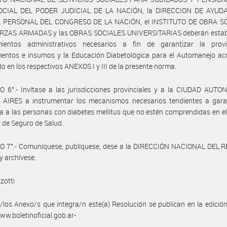
CIAL DEL PODER JUDICIAL DE LA NACIÓN, la DIRECCION DE AYUD
 PERSONAL DEL CONGRESO DE LA NACIÓN, el INSTITUTO DE OBRA S
RZAS ARMADAS y las OBRAS SOCIALES UNIVERSITARIAS deberán establ
mientos administrativos necesarios a fin de garantizar la prov
entos e insumos y la Educación Diabetológica para el Automanejo aco
do en los respectivos ANEXOS I y III de la presente norma.
O 6°.- Invítase a las jurisdicciones provinciales y a la CIUDAD AUT
AIRES a instrumentar los mecanismos necesarios tendientes a garan
a a las personas con diabetes mellitus que no estén comprendidas en e
 de Seguro de Salud.
O 7°.- Comuníquese, publíquese, dese a la DIRECCIÓN NACIONAL DEL 
y archívese.
zotti
/los Anexo/s que integra/n este(a) Resolución se publican en la edició
w.boletinoficial.gob.ar-