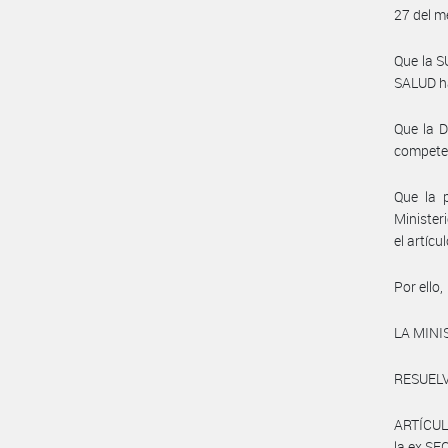
27 del m
Que la 
SALUD ha
Que la 
compete
Que la 
Minister
el artíc
Por ello,
LA MINI
RESUELV
ARTÍCULO
la ex S