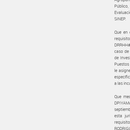
Público,
Evaluaci
SINEP.
Que en o
requisi
DRRHH#IN
caso de 
de Inves
Puestos 
le asign
específi
a las in
Que med
DPIYAM
septiemb
esta ju
requisi
RODRIGUE