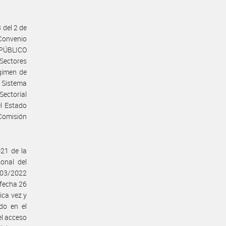
 del 2 de
Convenio
 PÚBLICO
Sectores
gimen de
 Sistema
Sectorial
l Estado
Comisión
21 de la
onal del
103/2022
 fecha 26
ica vez y
do en el
el acceso