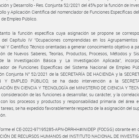
ación y Desarrollo - Res. Conjunta 52/2021 del 45% por la función de Inve
ollo y Aplicación Científica del nomenclador de Funciones Específicas de
 de Empleo Público.
tanto la función específica cuya asignación se propone se corresp
s del Capítulo IV “Ocupaciones comprendidas en los Agrupamientos 
nal Y Científico Técnico orientadas a generar conocimiento objetivo a par
ión de Nuevos Saberes, Teorías, Productos, Procesos, Métodos y Si
de la Investigación Básica y La Investigación Aplicada”, incorp
ador de Funciones Específicas del Sistema Nacional de Empleo Púb
ión Conjunta N° 52/2021 de la SECRETARÍA DE HACIENDA y la SECRE
N Y EMPLEO PÚBLICO, se ha dado intervención a la SECRET
ACIÓN EN CIENCIA Y TECNOLOGÍA del MINISTERIO DE CIENCIA Y TEC
 consideración de las funciones a desarrollar, su carácter, y la correlaci
con los procesos y productos y responsabilidad primaria del área e
 tareas, se ha expedido favorablemente respecto de la asignación del s
ión.
forme el CE-2022-97195285-APN-DRRHH#INIDEP (FOCGG) obrante en o
CCIÓN DE RECURSOS HUMANOS del INSTITUTO NACIONAL DE INVESTI