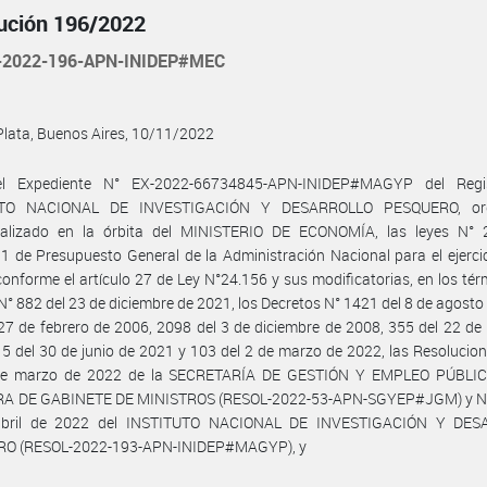
ución 196/2022
-2022-196-APN-INIDEP#MEC
Plata, Buenos Aires, 10/11/2022
l Expediente N° EX-2022-66734845-APN-INIDEP#MAGYP del Regi
UTO NACIONAL DE INVESTIGACIÓN Y DESARROLLO PESQUERO, or
ralizado en la órbita del MINISTERIO DE ECONOMÍA, las leyes N° 
1 de Presupuesto General de la Administración Nacional para el ejerci
conforme el artículo 27 de Ley N°24.156 y sus modificatorias, en los tér
N° 882 del 23 de diciembre de 2021, los Decretos N° 1421 del 8 de agosto
27 de febrero de 2006, 2098 del 3 de diciembre de 2008, 355 del 22 d
5 del 30 de junio de 2021 y 103 del 2 de marzo de 2022, las Resolucio
de marzo de 2022 de la SECRETARÍA DE GESTIÓN Y EMPLEO PÚBLI
A DE GABINETE DE MINISTROS (RESOL-2022-53-APN-SGYEP#JGM) y N°
abril de 2022 del INSTITUTO NACIONAL DE INVESTIGACIÓN Y DES
O (RESOL-2022-193-APN-INIDEP#MAGYP), y