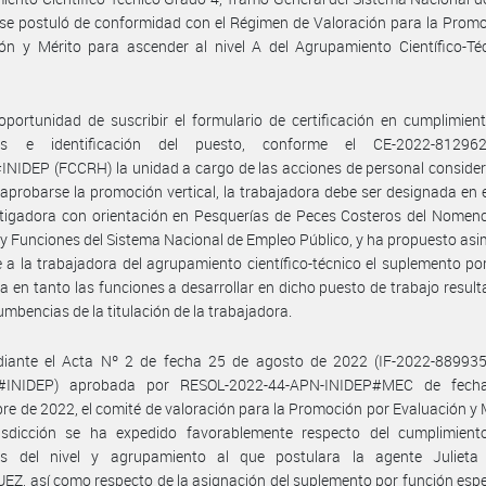
 se postuló de conformidad con el Régimen de Valoración para la Prom
ón y Mérito para ascender al nivel A del Agrupamiento Científico-Té
portunidad de suscribir el formulario de certificación en cumplimien
tos e identificación del puesto, conforme el CE-2022-81296
IDEP (FCCRH) la unidad a cargo de las acciones de personal consider
aprobarse la promoción vertical, la trabajadora debe ser designada en 
tigadora con orientación en Pesquerías de Peces Costeros del Nomenc
y Funciones del Sistema Nacional de Empleo Público, y ha propuesto as
e a la trabajadora del agrupamiento científico-técnico el suplemento po
ca en tanto las funciones a desarrollar en dicho puesto de trabajo result
cumbencias de la titulación de la trabajadora.
iante el Acta Nº 2 de fecha 25 de agosto de 2022 (IF-2022-88993
#INIDEP) aprobada por RESOL-2022-44-APN-INIDEP#MEC de fech
re de 2022, el comité de valoración para la Promoción por Evaluación y 
risdicción se ha expedido favorablemente respecto del cumplimient
tos del nivel y agrupamiento al que postulara la agente Julieta
Z, así como respecto de la asignación del suplemento por función espe