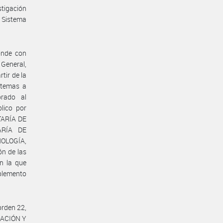
stigación
l Sistema
onde con
General,
tir de la
stemas a
orado al
lico por
TARÍA DE
ARÍA DE
NOLOGÍA,
ón de las
n la que
uplemento
rden 22,
GACIÓN Y