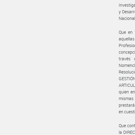
Investig
y Desarr
Nacional
Que en 
aquella
Profesio
concepc
través 
Nomencl
Resoluc
GESTIÓ
ARTICUL
quien en
mismas 
prestará
en cuest
Que con
la DIRE