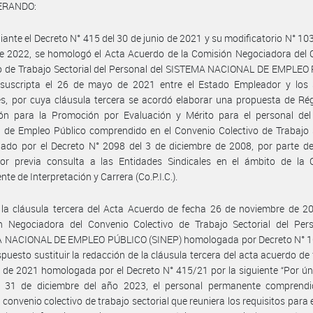
ERANDO:
ante el Decreto N° 415 del 30 de junio de 2021 y su modificatorio N° 103
e 2022, se homologó el Acta Acuerdo de la Comisión Negociadora del 
vo de Trabajo Sectorial del Personal del SISTEMA NACIONAL DE EMPLEO
 suscripta el 26 de mayo de 2021 entre el Estado Empleador y los 
s, por cuya cláusula tercera se acordó elaborar una propuesta de Ré
ión para la Promoción por Evaluación y Mérito para el personal del
 de Empleo Público comprendido en el Convenio Colectivo de Trabajo 
ado por el Decreto N° 2098 del 3 de diciembre de 2008, por parte de
or previa consulta a las Entidades Sindicales en el ámbito de la 
te de Interpretación y Carrera (Co.P.I.C.).
la cláusula tercera del Acta Acuerdo de fecha 26 de noviembre de 20
n Negociadora del Convenio Colectivo de Trabajo Sectorial del Pers
 NACIONAL DE EMPLEO PÚBLICO (SINEP) homologada por Decreto N° 
spuesto sustituir la redacción de la cláusula tercera del acta acuerdo de
de 2021 homologada por el Decreto N° 415/21 por la siguiente “Por ún
l 31 de diciembre del año 2023, el personal permanente comprendi
 convenio colectivo de trabajo sectorial que reuniera los requisitos para 