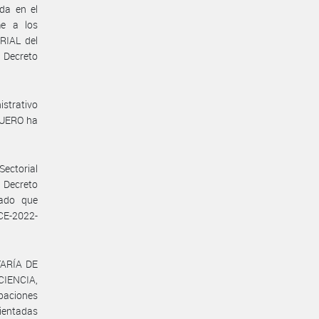
da en el
me a los
RIAL del
Decreto
strativo
QUERO ha
Sectorial
 Decreto
nado que
CE-2022-
TARÍA DE
CIENCIA,
paciones
rientadas