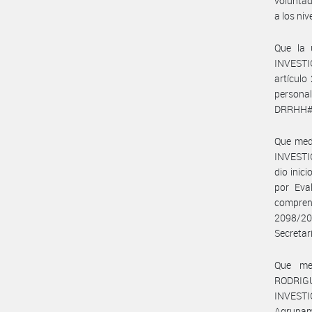
voluntad
a los niv
Que la 
INVESTI
artículo
persona
DRRHH#
Que medi
INVEST
dio inic
por Eva
comprend
2098/200
Secretar
Que med
RODRIGU
INVESTI
Agrupami