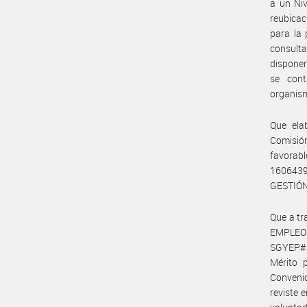
a un Niv
reubicac
para la 
consulta
disponer
se cont
organism
Que ela
Comisió
favorab
1606439
GESTIÓN
Que a tr
EMPLEO 
SGYEP#J
Mérito 
Conveni
reviste 