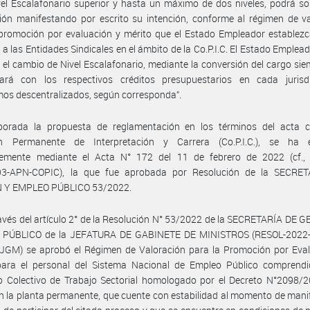
el Escalafonario superior y hasta un máximo de dos niveles, podrá sol
ión manifestando por escrito su intención, conforme al régimen de v
promoción por evaluación y mérito que el Estado Empleador establezc
 a las Entidades Sindicales en el ámbito de la Co.P.I.C. El Estado Emplea
 el cambio de Nivel Escalafonario, mediante la conversión del cargo si
ará con los respectivos créditos presupuestarios en cada jurisd
os descentralizados, según corresponda”.
borada la propuesta de reglamentación en los términos del acta ci
n Permanente de Interpretación y Carrera (Co.P.I.C.), se ha 
lemente mediante el Acta N° 172 del 11 de febrero de 2022 (cf., 
3-APN-COPIC), la que fue aprobada por Resolución de la SECRE
 Y EMPLEO PÚBLICO 53/2022.
avés del artículo 2° de la Resolución N° 53/2022 de la SECRETARÍA DE 
PÚBLICO de la JEFATURA DE GABINETE DE MINISTROS (RESOL-2022
GM) se aprobó el Régimen de Valoración para la Promoción por Eval
para el personal del Sistema Nacional de Empleo Público comprendi
o Colectivo de Trabajo Sectorial homologado por el Decreto N°2098/2
en la planta permanente, que cuente con estabilidad al momento de mani