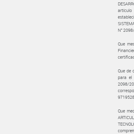
DESARRO
artícul
estable
SISTEM
N° 2098/
Que med
Financi
certifica
Que de c
para el
2098/20
corresp
971952
Que med
ARTICUL
TECNOLO
comprend