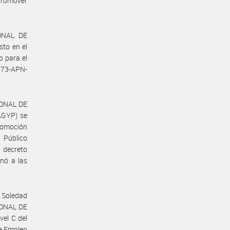
 promover
IONAL DE
to en el
o para el
873-APN-
IONAL DE
GYP) se
Promoción
 Público
 decreto
gnó a las
 Soledad
IONAL DE
el C del
de Empleo