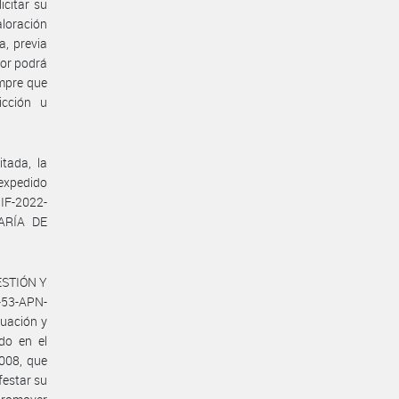
icitar su
aloración
a, previa
dor podrá
empre que
icción u
tada, la
expedido
IF-2022-
TARÍA DE
GESTIÓN Y
-53-APN-
uación y
do en el
008, que
festar su