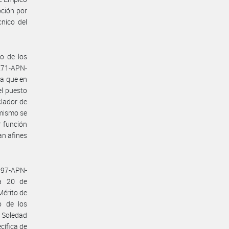
oción por
cnico del
to de los
271-APN-
a que en
el puesto
lador de
imismo se
r función
an afines
597-APN-
a 20 de
Mérito de
o de los
 Soledad
cífica de