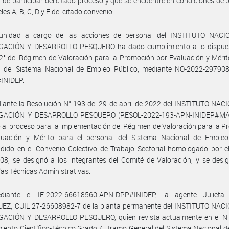
 de participar del citado proceso y que se encuentre en condiciones de
eles A, B, C, D y E del citado convenio.
unidad a cargo de las acciones de personal del INSTITUTO NAC
GACIÓN Y DESARROLLO PESQUERO ha dado cumplimiento a lo dispues
 2° del Régimen de Valoración para la Promoción por Evaluación y Mérit
l del Sistema Nacional de Empleo Público, mediante NO-2022-29790
INIDEP.
ante la Resolución N° 193 del 29 de abril de 2022 del INSTITUTO NAC
IGACIÓN Y DESARROLLO PESQUERO (RESOL-2022-193-APN-INIDEP#MA
io al proceso para la implementación del Régimen de Valoración para la 
luación y Mérito para el personal del Sistema Nacional de Empleo
ido en el Convenio Colectivo de Trabajo Sectorial homologado por el
8, se designó a los integrantes del Comité de Valoración, y se desi
ías Técnicas Administrativas.
iante el IF-2022-66618560-APN-DPP#INIDEP, la agente Julieta
EZ, CUIL 27-26608982-7 de la planta permanente del INSTITUTO NAC
GACIÓN Y DESARROLLO PESQUERO, quien revista actualmente en el Niv
ento Científico-Técnico Grado 4, Tramo General del Sistema Nacional 