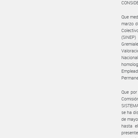
CONSID
Que medi
marzo d
Colecti
(SINEP)
Gremiale
Valorac
Nacional
homolog
Emplead
Permanen
Que por 
Comisió
SISTEMA
se ha di
de mayo 
hasta e
presente