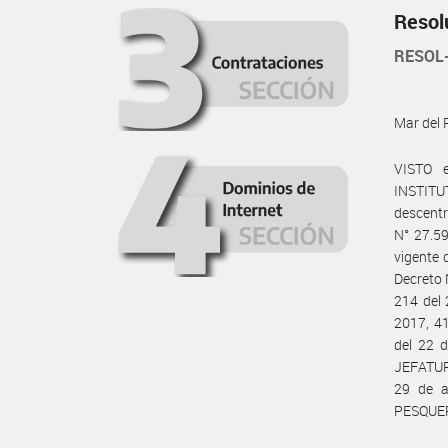
Resol
RESOL
Mar del 
VISTO e
INSTIT
descent
N° 27.59
vigente 
Decreto 
214 del 
2017, 41
del 22 
JEFATUR
29 de 
PESQUER