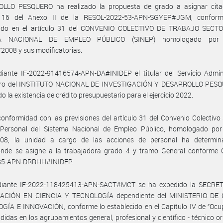
LLO PESQUERO ha realizado la propuesta de grado a asignar cita
o 16 del Anexo II de la RESOL-2022-53-APN-SGYEP#JGM, confor
cido en el artículo 31 del CONVENIO COLECTIVO DE TRABAJO SECTO
A NACIONAL DE EMPLEO PÚBLICO (SINEP) homologado por 
2008 y sus modificatorias.
iante IF-2022-91416574-APN-DA#INIDEP el titular del Servicio Admini
ero del INSTITUTO NACIONAL DE INVESTIGACIÓN Y DESARROLLO PES
do la existencia de crédito presupuestario para el ejercicio 2022.
onformidad con las previsiones del artículo 31 del Convenio Colectivo 
 Personal del Sistema Nacional de Empleo Público, homologado por
08, la unidad a cargo de las acciones de personal ha determi
onde se asigne a la trabajadora grado 4 y tramo General conforme 
85-APN-DRRHH#INIDEP.
iante IF-2022-118425413-APN-SACT#MCT se ha expedido la SECRE
ACIÓN EN CIENCIA Y TECNOLOGÍA dependiente del MINISTERIO DE 
GÍA E INNOVACIÓN, conforme lo establecido en el Capítulo IV de “Ocu
idas en los agrupamientos general, profesional y científico - técnico o