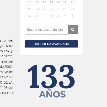
16
17
18
19
20
21
22
23
24
25
26
27
28
29
30
31
1
2
3
4
5
stro del
BÚSQUEDA AVANZADA
ganismo
25.164 y
cio 2022,
minos del
 de 2002,
e mayo de
nes N° 53
CO DE LA
 193 del
ARROLLO