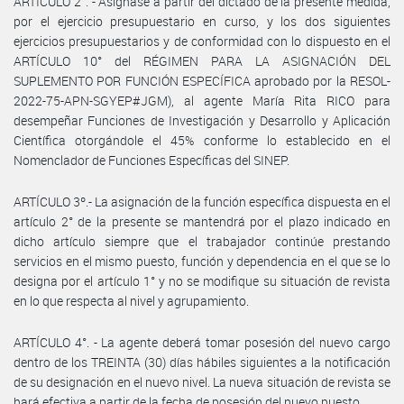
ARTÍCULO 2°. - Asígnase a partir del dictado de la presente medida,
por el ejercicio presupuestario en curso, y los dos siguientes
ejercicios presupuestarios y de conformidad con lo dispuesto en el
ARTÍCULO 10° del RÉGIMEN PARA LA ASIGNACIÓN DEL
SUPLEMENTO POR FUNCIÓN ESPECÍFICA aprobado por la RESOL-
2022-75-APN-SGYEP#JGM), al agente María Rita RICO para
desempeñar Funciones de Investigación y Desarrollo y Aplicación
Científica otorgándole el 45% conforme lo establecido en el
Nomenclador de Funciones Específicas del SINEP.
ARTÍCULO 3º.- La asignación de la función específica dispuesta en el
artículo 2° de la presente se mantendrá por el plazo indicado en
dicho artículo siempre que el trabajador continúe prestando
servicios en el mismo puesto, función y dependencia en el que se lo
designa por el artículo 1° y no se modifique su situación de revista
en lo que respecta al nivel y agrupamiento.
ARTÍCULO 4°. - La agente deberá tomar posesión del nuevo cargo
dentro de los TREINTA (30) días hábiles siguientes a la notificación
de su designación en el nuevo nivel. La nueva situación de revista se
hará efectiva a partir de la fecha de posesión del nuevo puesto.