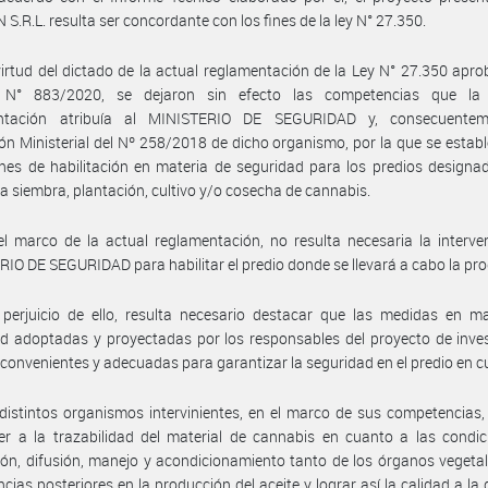
S.R.L. resulta ser concordante con los fines de la ley N° 27.350.
irtud del dictado de la actual reglamentación de la Ley N° 27.350 apr
 N° 883/2020, se dejaron sin efecto las competencias que la 
ntación atribuía al MINISTERIO DE SEGURIDAD y, consecuentem
ón Ministerial del Nº 258/2018 de dicho organismo, por la que se establ
nes de habilitación en materia de seguridad para los predios designa
 la siembra, plantación, cultivo y/o cosecha de cannabis.
l marco de la actual reglamentación, no resulta necesaria la interve
IO DE SEGURIDAD para habilitar el predio donde se llevará a cabo la pr
perjuicio de ello, resulta necesario destacar que las medidas en ma
d adoptadas y proyectadas por los responsables del proyecto de inve
 convenientes y adecuadas para garantizar la seguridad en el predio en c
distintos organismos intervinientes, en el marco de sus competencias
r a la trazabilidad del material de cannabis en cuanto a las condic
ón, difusión, manejo y acondicionamiento tanto de los órganos veget
ncias posteriores en la producción del aceite y lograr así la calidad a la