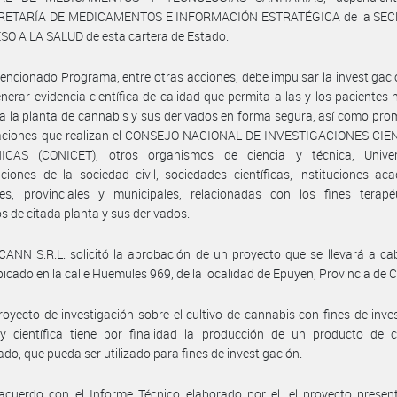
RETARÍA DE MEDICAMENTOS E INFORMACIÓN ESTRATÉGICA de la SEC
O A LA SALUD de esta cartera de Estado.
encionado Programa, entre otras acciones, debe impulsar la investigaci
enerar evidencia científica de calidad que permita a las y los paciente
a la planta de cannabis y sus derivados en forma segura, así como pro
gaciones que realizan el CONSEJO NACIONAL DE INVESTIGACIONES CIE
CAS (CONICET), otros organismos de ciencia y técnica, Univer
ciones de la sociedad civil, sociedades científicas, instituciones ac
les, provinciales y municipales, relacionadas con los fines terapé
cos de citada planta y sus derivados.
ANN S.R.L. solicitó la aprobación de un proyecto que se llevará a c
bicado en la calle Huemules 969, de la localidad de Epuyen, Provincia de 
royecto de investigación sobre el cultivo de cannabis con fines de inve
y científica tiene por finalidad la producción de un producto de c
zado, que pueda ser utilizado para fines de investigación.
acuerdo con el Informe Técnico elaborado por el, el proyecto presen