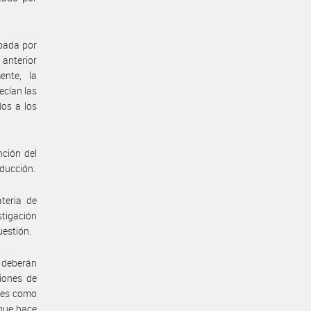
obada por
anterior
ente, la
ecían las
dos a los
nción del
oducción.
teria de
stigación
uestión.
, deberán
iones de
ales como
 que hace