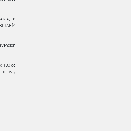
RIA, la
RETARÍA
rvención
lo 103 de
atorias y