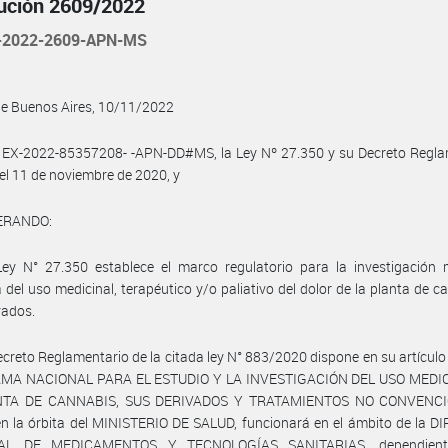
ución 2609/2022
-2022-2609-APN-MS
de Buenos Aires, 10/11/2022
l EX-2022-85357208- -APN-DD#MS, la Ley Nº 27.350 y su Decreto Regla
el 11 de noviembre de 2020, y
ERANDO:
Ley N° 27.350 establece el marco regulatorio para la investigación 
ca del uso medicinal, terapéutico y/o paliativo del dolor de la planta de c
vados.
ecreto Reglamentario de la citada ley N° 883/2020 dispone en su artículo 
A NACIONAL PARA EL ESTUDIO Y LA INVESTIGACIÓN DEL USO MEDI
NTA DE CANNABIS, SUS DERIVADOS Y TRATAMIENTOS NO CONVENCI
n la órbita del MINISTERIO DE SALUD, funcionará en el ámbito de la 
AL DE MEDICAMENTOS Y TECNOLOGÍAS SANITARIAS, dependient