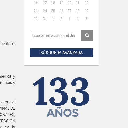
16
17
18
19
20
21
22
23
24
25
26
27
28
29
30
31
1
2
3
4
5
mentario
BÚSQUEDA AVANZADA
médica y
annabis y
2° que el
CINAL DE
ONALES,
DIRECCIÓN
e de la