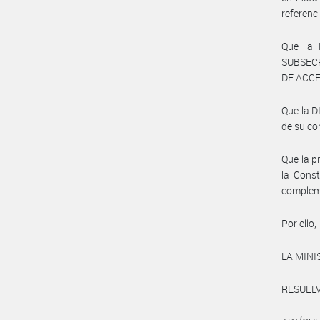
referenci
Que la
SUBSEC
DE ACCE
Que la 
de su co
Que la p
la Const
compleme
Por ello,
LA MINI
RESUELV