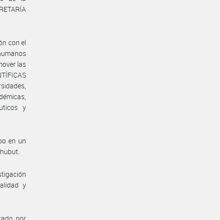
RETARÍA
ón con el
s humanos
mover las
NTÍFICAS
sidades,
adémicas,
uticos y
abo en un
Chubut.
stigación
alidad y
tado por