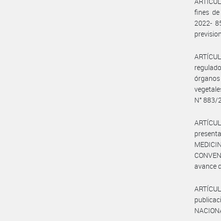
ARTÍCULO
fines de
2022- 8
previsio
ARTÍCUL
regulado
órganos 
vegetale
N° 883/2
ARTÍCULO
present
MEDICI
CONVENCI
avance d
ARTÍCU
publica
NACIONA