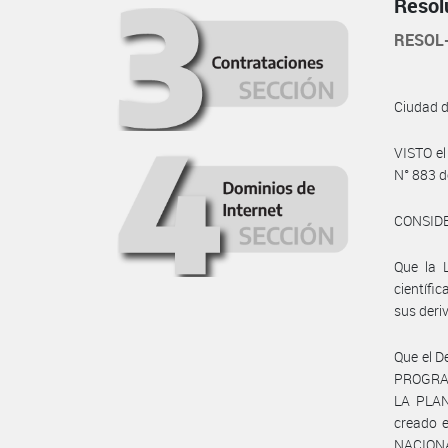
Resol
RESOL
Ciudad 
VISTO e
N° 883 d
CONSID
Que la 
científi
sus deri
Que el D
PROGRAM
LA PLA
creado e
NACION