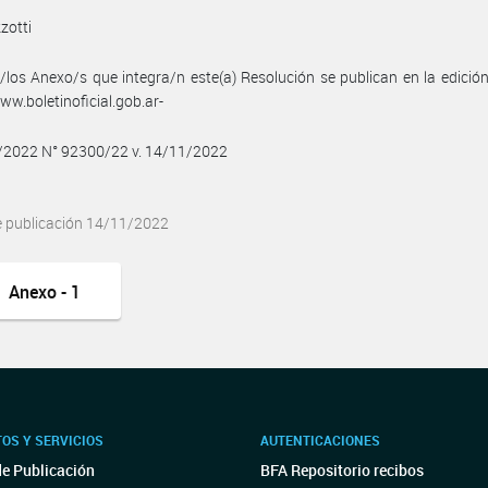
zotti
/los Anexo/s que integra/n este(a) Resolución se publican en la edició
w.boletinoficial.gob.ar-
1/2022 N° 92300/22 v. 14/11/2022
e publicación 14/11/2022
Anexo - 1
OS Y SERVICIOS
AUTENTICACIONES
de Publicación
BFA Repositorio recibos