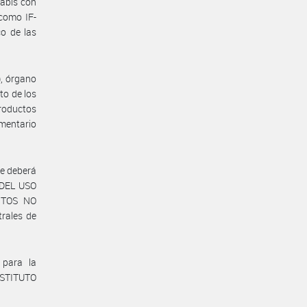
nabis con
 como IF-
o de las
, órgano
to de los
productos
amentario
te deberá
 DEL USO
NTOS NO
trales de
para la
NSTITUTO