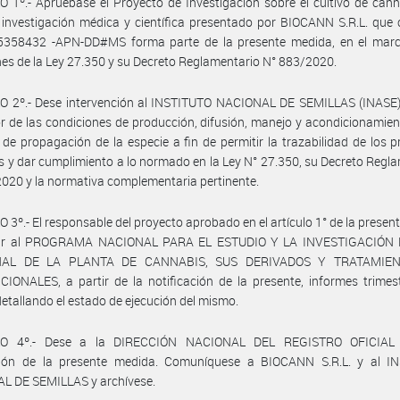
 1º.- Apruébase el Proyecto de Investigación sobre el cultivo de can
 investigación médica y científica presentado por BIOCANN S.R.L. que
5358432 -APN-DD#MS forma parte de la presente medida, en el marc
nes de la Ley 27.350 y su Decreto Reglamentario N° 883/2020.
O 2º.- Dese intervención al INSTITUTO NACIONAL DE SEMILLAS (INASE)
r de las condiciones de producción, difusión, manejo y acondicionamien
de propagación de la especie a fin de permitir la trazabilidad de los 
s y dar cumplimiento a lo normado en la Ley N° 27.350, su Decreto Regl
020 y la normativa complementaria pertinente.
 3º.- El responsable del proyecto aprobado en el artículo 1° de la presen
ar al PROGRAMA NACIONAL PARA EL ESTUDIO Y LA INVESTIGACIÓN
NAL DE LA PLANTA DE CANNABIS, SUS DERIVADOS Y TRATAMIE
ONALES, a partir de la notificación de la presente, informes trimes
etallando el estado de ejecución del mismo.
LO 4º.- Dese a la DIRECCIÓN NACIONAL DEL REGISTRO OFICIAL 
ción de la presente medida. Comuníquese a BIOCANN S.R.L. y al I
L DE SEMILLAS y archívese.