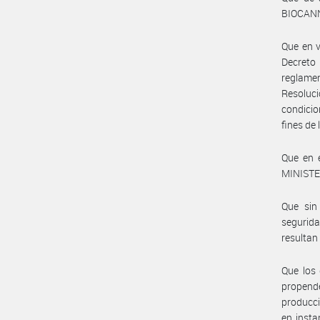
BIOCANN 
Que en v
Decreto
reglame
Resoluci
condicio
fines de
Que en e
MINISTER
Que sin 
segurida
resultan
Que los 
propende
producci
en insta