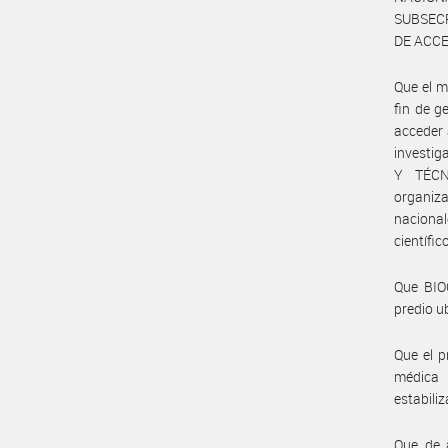
SUBSEC
DE ACCES
Que el m
fin de g
acceder 
investi
Y TÉCNI
organiza
naciona
científi
Que BIOC
predio u
Que el p
médica 
estabili
Que de 