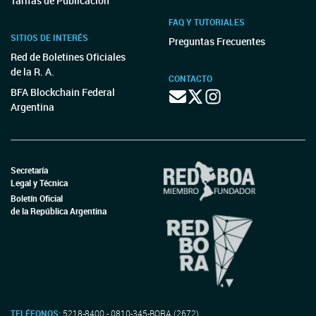
Tarifas de Publicación
FAQ Y TUTORIALES
SITIOS DE INTERÉS
Preguntas Frecuentes
Red de Boletines Oficiales
de la R. A.
CONTACTO
BFA Blockchain Federal
Argentina
Secretaría
Legal y Técnica
Boletín Oficial
de la República Argentina
TELÉFONOS:
5218-8400 - 0810-345-BORA (2672)