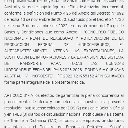
b) la presentación de proyectos de Gas Incremental en las cuencas
Austral y Noroeste, bajo la figura de Plan de Actividad Incremental,
conforme la definición del Punto 4.26 del Anexo del Decreto N° 892
de fecha 13 de noviembre del 2020, sustituido por el Decreto N° 730
de fecha 3 de noviembre de 2022; en los términos del Pliego de
Bases y Condiciones que como Anexo II “CONCURSO PÚBLICO
NACIONAL - PLAN DE REASEGURO Y POTENCIACIÓN DE LA
PRODUCCIÓN FEDERAL DE HIDROCARBUROS, EL
AUTOABASTECIMIENTO INTERNO, LAS EXPORTACIONES, LA
SUSTITUCIÓN DE IMPORTACIONES Y LA EXPANSIÓN DEL SISTEMA
DE TRANSPORTE PARA TODAS LAS CUENCAS
HIDROCARBURÍFERAS DEL PAÍS 2023-2028 - RONDA 5 – CUENCAS
AUSTRAL Y NOROESTE” (IF-2022-121955152-APN-SSH#MEC)
forma parte integrante de la presente medida.
ARTÍCULO 3°.- A los efectos de garantizar la plena concurrencia al
procedimiento de oferta y competencia dispuesto en la presente
resolución, publíquense edictos por DOS (2) días en el Boletín Oficial
y en TRES (3) diarios de circulación nacional; notifíquese vía sistema
de Trámite a Distancia (TAD) a todas las empresas productoras
inscriptas en el Registro de Empresas Petroleras, Sección