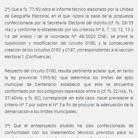
2º) Que a fs. 77/82 obra el informe técnico elaborado por la Unidad
de Geografía Electoral, en el que -sobre la base de la propuesta
confeccionada por la Secretaría Electoral del distrito (cf. fs. 29/35
vta.) y conforme lo establecido por los criterios Nº 6, 7, 10, 12, 13 y
14 del Anexo I de la Acordada Nº 49/2020 CNE-, se prevé la
subdivisión y modificación del circuito 0180, y la consecuente
creación de los circuitos 0183 y 0187, correspondientes a la sección
electoral 1 (Confluencia).
Respecto del circuito 0180, resulta pertinente aclarar que, en tanto
la ley provincial 1355/82 -que determina los límites del ejido
municipal de Centenario- estableció que éste se encuentra
conformado por dos polígonos separados entre sí (cf. fs. 22/vta., fs.
37/40vta. y fs. 82), corresponde -en este caso- hacer prevalecer el
criterio Nº 7 por sobre el Nº 3 a fin de procurar la adecuación de la
demarcación a los límites municipales.
3º) Que el anteproyecto aludido ha sido confeccionado de
conformidad con los lineamientos técnicos previstos para su