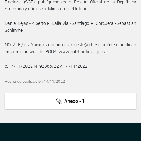
Electoral (SGE), publíquese en el Boletín Oficial de la República
Argentina y ofíciese al Ministerio del Interior.-
Daniel Bejas - Alberto R. Dalla Via - Santiago H. Corcuera - Sebastián
Schimmel
NOTA: El/los Anexo/s que integra/n este(a) Resolución se publican
en la edición web del BORA -www.boletinoficial.gob.ar-
e. 14/11/2022 N° 92386/22 v. 14/11/2022
Fecha de publicación 14/11/2022
Anexo - 1