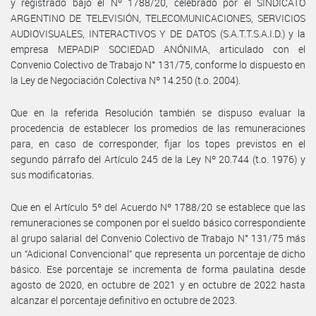
y registrado bajo el Nº 1788/20, celebrado por el SINDICATO
ARGENTINO DE TELEVISIÓN, TELECOMUNICACIONES, SERVICIOS
AUDIOVISUALES, INTERACTIVOS Y DE DATOS (S.A.T.T.S.A.I.D.) y la
empresa MEPADIP SOCIEDAD ANÓNIMA, articulado con el
Convenio Colectivo de Trabajo N° 131/75, conforme lo dispuesto en
la Ley de Negociación Colectiva Nº 14.250 (t.o. 2004).
Que en la referida Resolución también se dispuso evaluar la
procedencia de establecer los promedios de las remuneraciones
para, en caso de corresponder, fijar los topes previstos en el
segundo párrafo del Artículo 245 de la Ley Nº 20.744 (t.o. 1976) y
sus modificatorias.
Que en el Artículo 5º del Acuerdo Nº 1788/20 se establece que las
remuneraciones se componen por el sueldo básico correspondiente
al grupo salarial del Convenio Colectivo de Trabajo N° 131/75 más
un “Adicional Convencional” que representa un porcentaje de dicho
básico. Ese porcentaje se incrementa de forma paulatina desde
agosto de 2020, en octubre de 2021 y en octubre de 2022 hasta
alcanzar el porcentaje definitivo en octubre de 2023.