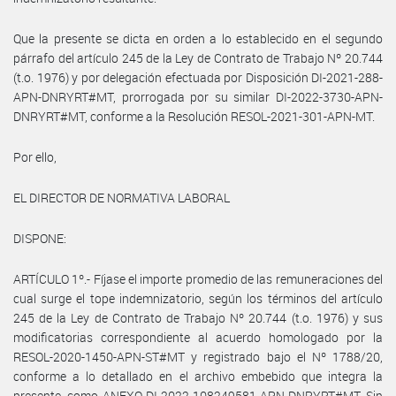
Que la presente se dicta en orden a lo establecido en el segundo
párrafo del artículo 245 de la Ley de Contrato de Trabajo Nº 20.744
(t.o. 1976) y por delegación efectuada por Disposición DI-2021-288-
APN-DNRYRT#MT, prorrogada por su similar DI-2022-3730-APN-
DNRYRT#MT, conforme a la Resolución RESOL-2021-301-APN-MT.
Por ello,
EL DIRECTOR DE NORMATIVA LABORAL
DISPONE:
ARTÍCULO 1º.- Fíjase el importe promedio de las remuneraciones del
cual surge el tope indemnizatorio, según los términos del artículo
245 de la Ley de Contrato de Trabajo Nº 20.744 (t.o. 1976) y sus
modificatorias correspondiente al acuerdo homologado por la
RESOL-2020-1450-APN-ST#MT y registrado bajo el Nº 1788/20,
conforme a lo detallado en el archivo embebido que integra la
presente, como ANEXO DI-2022-108249581-APN-DNRYRT#MT. Sin