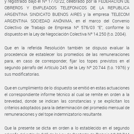
y registrado bajo el Nº 1770/22, celebrado por la FEDERACION DE
OBREROS Y EMPLEADOS TELEFONICOS DE LA REPUBLICA
ARGENTINA SINDICATO BUENOS AIRES y la empresa TELECOM
ARGENTINA SOCIEDAD ANÓNIMA, en el marco del Convenio
Colectivo de Trabajo de Empresa Nº 576/03 “E”, conforme lo
dispuesto en la Ley de Negociación Colectiva Nº 14.250 (t.o. 2004).
Que en la referida Resolución también se dispuso evaluar la
procedencia de establecer los promedios de las remuneraciones
para, en caso de corresponder, fijar los topes previstos en el
segundo párrafo del Artículo 245 de la Ley Nº 20.744 (t.o. 1976) y
sus modificatorias.
Que en cumplimiento de lo dispuesto se emitió en estas actuaciones
el correspondiente informe técnico al cual se remite en orden a la
brevedad, donde se indican las constancias y se explicitan los
criterios adoptados para la determinación del promedio mensual de
remuneraciones y del tope indemnizatorio resultante.
Que la presente se dicta en orden a lo establecido en el segundo