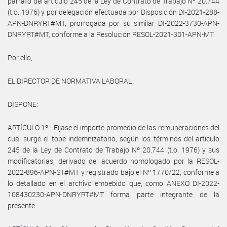
párrafo del artículo 245 de la Ley de Contrato de Trabajo Nº 20.744
(t.o. 1976) y por delegación efectuada por Disposición DI-2021-288-
APN-DNRYRT#MT, prorrogada por su similar DI-2022-3730-APN-
DNRYRT#MT, conforme a la Resolución RESOL-2021-301-APN-MT.
Por ello,
EL DIRECTOR DE NORMATIVA LABORAL
DISPONE:
ARTÍCULO 1º.- Fíjase el importe promedio de las remuneraciones del
cual surge el tope indemnizatorio, según los términos del artículo
245 de la Ley de Contrato de Trabajo Nº 20.744 (t.o. 1976) y sus
modificatorias, derivado del acuerdo homologado por la RESOL-
2022-896-APN-ST#MT y registrado bajo el Nº 1770/22, conforme a
lo detallado en el archivo embebido que, como ANEXO DI-2022-
108430230-APN-DNRYRT#MT forma parte integrante de la
presente.