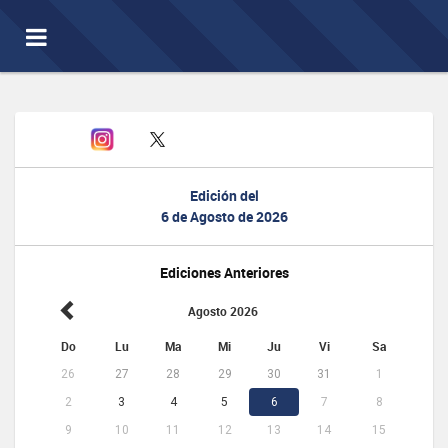
Toggle
navigation
Edición del
6 de Agosto de 2026
Ediciones Anteriores
Agosto 2026
Do
Lu
Ma
Mi
Ju
Vi
Sa
26
27
28
29
30
31
1
2
3
4
5
6
7
8
9
10
11
12
13
14
15