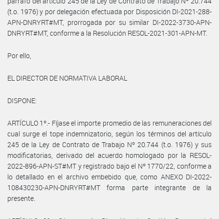
párrafo del artículo 245 de la Ley de Contrato de Trabajo Nº 20.744
(t.o. 1976) y por delegación efectuada por Disposición DI-2021-288-
APN-DNRYRT#MT, prorrogada por su similar DI-2022-3730-APN-
DNRYRT#MT, conforme a la Resolución RESOL-2021-301-APN-MT.
Por ello,
EL DIRECTOR DE NORMATIVA LABORAL
DISPONE:
ARTÍCULO 1º.- Fíjase el importe promedio de las remuneraciones del
cual surge el tope indemnizatorio, según los términos del artículo
245 de la Ley de Contrato de Trabajo Nº 20.744 (t.o. 1976) y sus
modificatorias, derivado del acuerdo homologado por la RESOL-
2022-896-APN-ST#MT y registrado bajo el Nº 1770/22, conforme a
lo detallado en el archivo embebido que, como ANEXO DI-2022-
108430230-APN-DNRYRT#MT forma parte integrante de la
presente.