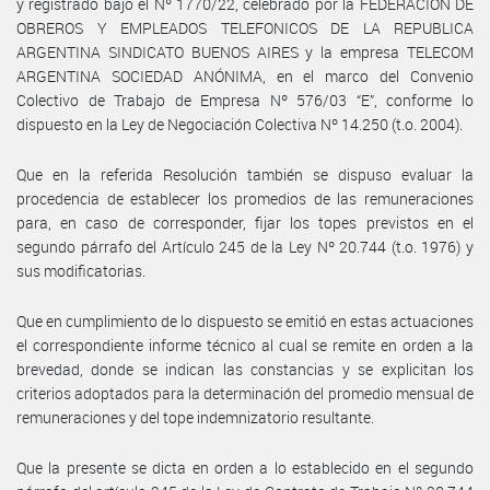
y registrado bajo el Nº 1770/22, celebrado por la FEDERACION DE
OBREROS Y EMPLEADOS TELEFONICOS DE LA REPUBLICA
ARGENTINA SINDICATO BUENOS AIRES y la empresa TELECOM
ARGENTINA SOCIEDAD ANÓNIMA, en el marco del Convenio
Colectivo de Trabajo de Empresa Nº 576/03 “E”, conforme lo
dispuesto en la Ley de Negociación Colectiva Nº 14.250 (t.o. 2004).
Que en la referida Resolución también se dispuso evaluar la
procedencia de establecer los promedios de las remuneraciones
para, en caso de corresponder, fijar los topes previstos en el
segundo párrafo del Artículo 245 de la Ley Nº 20.744 (t.o. 1976) y
sus modificatorias.
Que en cumplimiento de lo dispuesto se emitió en estas actuaciones
el correspondiente informe técnico al cual se remite en orden a la
brevedad, donde se indican las constancias y se explicitan los
criterios adoptados para la determinación del promedio mensual de
remuneraciones y del tope indemnizatorio resultante.
Que la presente se dicta en orden a lo establecido en el segundo