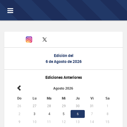
Toggle
navigation
Edición del
6 de Agosto de 2026
Ediciones Anteriores
Agosto 2026
Do
Lu
Ma
Mi
Ju
Vi
Sa
26
27
28
29
30
31
1
2
3
4
5
6
7
8
9
10
11
12
13
14
15