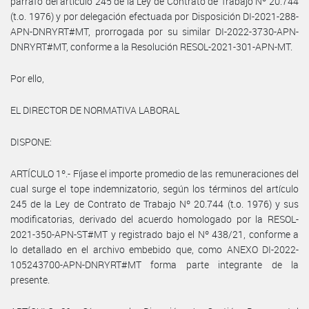
párrafo del artículo 245 de la Ley de Contrato de Trabajo Nº 20.744
(t.o. 1976) y por delegación efectuada por Disposición DI-2021-288-
APN-DNRYRT#MT, prorrogada por su similar DI-2022-3730-APN-
DNRYRT#MT, conforme a la Resolución RESOL-2021-301-APN-MT.
Por ello,
EL DIRECTOR DE NORMATIVA LABORAL
DISPONE:
ARTÍCULO 1º.- Fíjase el importe promedio de las remuneraciones del
cual surge el tope indemnizatorio, según los términos del artículo
245 de la Ley de Contrato de Trabajo Nº 20.744 (t.o. 1976) y sus
modificatorias, derivado del acuerdo homologado por la RESOL-
2021-350-APN-ST#MT y registrado bajo el Nº 438/21, conforme a
lo detallado en el archivo embebido que, como ANEXO DI-2022-
105243700-APN-DNRYRT#MT forma parte integrante de la
presente.