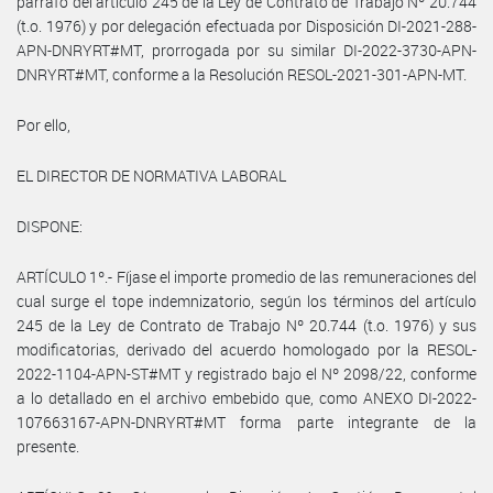
párrafo del artículo 245 de la Ley de Contrato de Trabajo Nº 20.744
(t.o. 1976) y por delegación efectuada por Disposición DI-2021-288-
APN-DNRYRT#MT, prorrogada por su similar DI-2022-3730-APN-
DNRYRT#MT, conforme a la Resolución RESOL-2021-301-APN-MT.
Por ello,
EL DIRECTOR DE NORMATIVA LABORAL
DISPONE:
ARTÍCULO 1º.- Fíjase el importe promedio de las remuneraciones del
cual surge el tope indemnizatorio, según los términos del artículo
245 de la Ley de Contrato de Trabajo Nº 20.744 (t.o. 1976) y sus
modificatorias, derivado del acuerdo homologado por la RESOL-
2022-1104-APN-ST#MT y registrado bajo el Nº 2098/22, conforme
a lo detallado en el archivo embebido que, como ANEXO DI-2022-
107663167-APN-DNRYRT#MT forma parte integrante de la
presente.