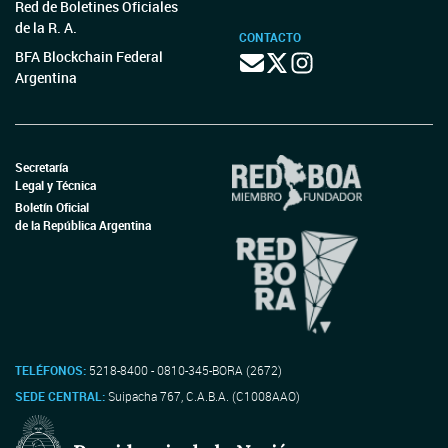
Red de Boletines Oficiales
de la R. A.
CONTACTO
BFA Blockchain Federal
Argentina
Secretaría
Legal y Técnica
Boletín Oficial
de la República Argentina
TELÉFONOS:
5218-8400 - 0810-345-BORA (2672)
SEDE CENTRAL:
Suipacha 767, C.A.B.A. (C1008AAO)