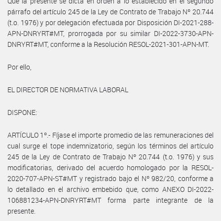
Que la presente se dicta en orden a lo establecido en el segundo
párrafo del artículo 245 de la Ley de Contrato de Trabajo Nº 20.744
(t.o. 1976) y por delegación efectuada por Disposición DI-2021-288-
APN-DNRYRT#MT, prorrogada por su similar DI-2022-3730-APN-
DNRYRT#MT, conforme a la Resolución RESOL-2021-301-APN-MT.
Por ello,
EL DIRECTOR DE NORMATIVA LABORAL
DISPONE:
ARTÍCULO 1º.- Fíjase el importe promedio de las remuneraciones del
cual surge el tope indemnizatorio, según los términos del artículo
245 de la Ley de Contrato de Trabajo Nº 20.744 (t.o. 1976) y sus
modificatorias, derivado del acuerdo homologado por la RESOL-
2020-707-APN-ST#MT y registrado bajo el Nº 982/20, conforme a
lo detallado en el archivo embebido que, como ANEXO DI-2022-
106881234-APN-DNRYRT#MT forma parte integrante de la
presente.