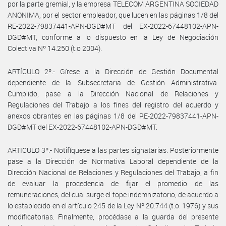
por la parte gremial, y la empresa TELECOM ARGENTINA SOCIEDAD
ANONIMA, por el sector empleador, que lucen en las páginas 1/8 del
RE-2022-79837441-APN-DGD#MT del EX-2022-67448102-APN-
DGD#MT, conforme a lo dispuesto en la Ley de Negociación
Colectiva Nº 14.250 (t.o 2004).
ARTÍCULO 2º.- Gírese a la Dirección de Gestión Documental
dependiente de la Subsecretaria de Gestión Administrativa.
Cumplido, pase a la Dirección Nacional de Relaciones y
Regulaciones del Trabajo a los fines del registro del acuerdo y
anexos obrantes en las páginas 1/8 del RE-2022-79837441-APN-
DGD#MT del EX-2022-67448102-APN-DGD#MT.
ARTICULO 3º.- Notifíquese a las partes signatarias. Posteriormente
pase a la Dirección de Normativa Laboral dependiente de la
Dirección Nacional de Relaciones y Regulaciones del Trabajo, a fin
de evaluar la procedencia de fijar el promedio de las
remuneraciones, del cual surge el tope indemnizatorio, de acuerdo a
lo establecido en el artículo 245 de la Ley Nº 20.744 (t.o. 1976) y sus
modificatorias. Finalmente, procédase a la guarda del presente