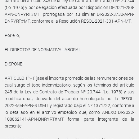
párrafo del artículo 245 de la Ley de Contrato de Trabajo Nº 20.744
(t.o. 1976) y por delegación efectuada por Disposición DI-2021-288-
APN-DNRYRT#MT, prorrogada por su similar DI-2022-3730-APN-
DNRYRT#MT, conforme a la Resolución RESOL-2021-301-APN-MT.
Por ello,
EL DIRECTOR DE NORMATIVA LABORAL
DISPONE:
ARTÍCULO 1º.- Fíjase el importe promedio de las remuneraciones del
cual surge el tope indemnizatorio, según los términos del artículo
245 de la Ley de Contrato de Trabajo Nº 20.744 (t.o. 1976) y sus
modificatorias, derivado del acuerdo homologado por la RESOL-
2022-594-APN-ST#MT y registrado bajo el Nº 1371/22, conforme a
lo detallado en el archivo embebido que, como ANEXO DI-2022-
108862141-APN-DNRYRT#MT forma parte integrante de la
presente.