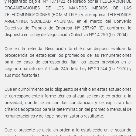
y registrado bajo el Nº 1371/22, celebrado por la FEDERACIÓN DE
ORGANIZACIONES DE LOS MANDOS MEDIOS DE LAS
TELECOMUNICACIONES (F.O.M.M.T.R.A.) y la empresa TELEFONICA
ARGENTINA SOCIEDAD ANÓNIMA, en el marco del Convenio
Colectivo de Trabajo de Empresa Nº 257/97 “E”, conforme lo
dispuesto en la Ley de Negociación Colectiva Nº 14.250 (t.o. 2004).
Que en la referida Resolución también se dispuso evaluar la
procedencia de establecer los promedios de las remuneraciones
para, en caso de corresponder, fijar los topes previstos en el
segundo párrafo del Artículo 245 de la Ley Nº 20.744 (t.o. 1976) y
sus modificatorias.
Que en cumplimiento de lo dispuesto se emitió en estas actuaciones
el correspondiente informe técnico al cual se remite en orden a la
brevedad, donde se indican las constancias y se explicitan los
criterios adoptados para la determinación del promedio mensual de
remuneraciones y del tope indemnizatorio resultante.
Que la presente se dicta en orden a lo establecido en el segundo