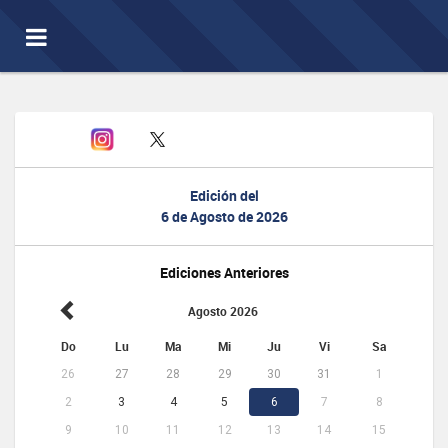
Toggle
navigation
Edición del
6 de Agosto de 2026
Ediciones Anteriores
Agosto 2026
Do
Lu
Ma
Mi
Ju
Vi
Sa
26
27
28
29
30
31
1
2
3
4
5
6
7
8
9
10
11
12
13
14
15