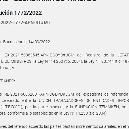
ución 1772/2022
-2022-1772-APN-ST#MT
de Buenos Aires, 14/09/2022
el EX-2021-50863545-APN-DGDYD#JGM del Registro de la JEFA
 DE MINISTROS, la Ley Nº 14.250 (t.o. 2004), la Ley Nº 20.744 (t.o. 197
torias, y
ERANDO:
el RE-2021-50862831-APN-DGDYD#JGM del expediente de referencia,
o celebrado entre la UNION TRABAJADORES DE ENTIDADES DEPOR
(U.T.E.D.Y.C.), por la parte sindical, y la FUNDACION TEMAIKEN, por
ra, conforme a lo establecido en la Ley N° 14.250 (t.o. 2004).
avés del referido acuerdo las partes pactan incrementos salariales, en el 