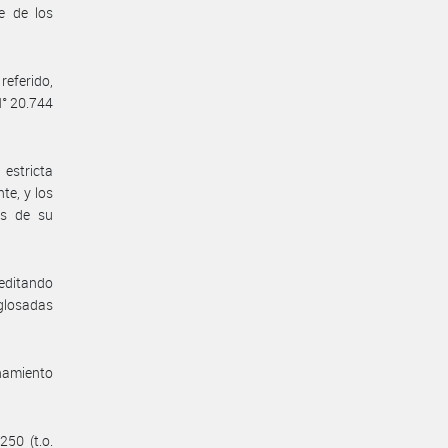
e de los
eferido,
N° 20.744
estricta
te, y los
es de su
reditando
 glosadas
enamiento
250 (t.o.