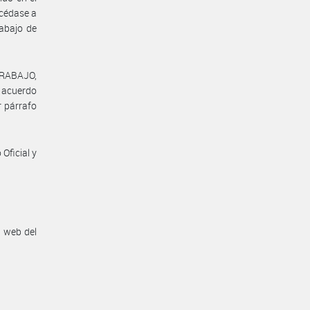
océdase a
abajo de
TRABAJO,
l acuerdo
r párrafo
Oficial y
n web del