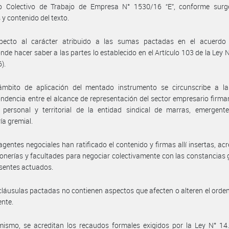
o Colectivo de Trabajo de Empresa N° 1530/16 “E”, conforme surg
 y contenido del texto.
pecto al carácter atribuido a las sumas pactadas en el acuerdo r
nde hacer saber a las partes lo establecido en el Artículo 103 de la Ley 
6).
ámbito de aplicación del mentado instrumento se circunscribe a la 
ndencia entre el alcance de representación del sector empresario firman
 personal y territorial de la entidad sindical de marras, emergent
ía gremial.
agentes negociales han ratificado el contenido y firmas allí insertas, ac
onerías y facultades para negociar colectivamente con las constancias
esentes actuados.
cláusulas pactadas no contienen aspectos que afecten o alteren el ord
ente.
ismo, se acreditan los recaudos formales exigidos por la Ley N° 14.