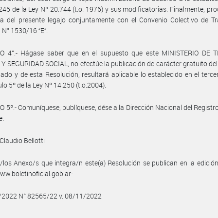
 245 de la Ley Nº 20.744 (t.o. 1976) y sus modificatorias. Finalmente, pr
a del presente legajo conjuntamente con el Convenio Colectivo de Tr
N° 1530/16 “E”.
O 4°.- Hágase saber que en el supuesto que este MINISTERIO DE 
 SEGURIDAD SOCIAL, no efectúe la publicación de carácter gratuito de
do y de esta Resolución, resultará aplicable lo establecido en el terce
ulo 5º de la Ley Nº 14.250 (t.o.2004).
 5º.- Comuníquese, publíquese, dése a la Dirección Nacional del Registro 
e.
Claudio Bellotti
/los Anexo/s que integra/n este(a) Resolución se publican en la edició
w.boletinoficial.gob.ar-
1/2022 N° 82565/22 v. 08/11/2022