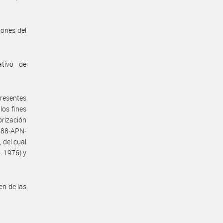
iones del
ativo de
presentes
los fines
orización
288-APN-
 del cual
. 1976) y
en de las