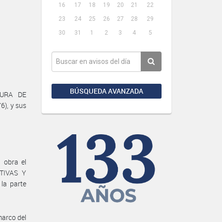
16
17
18
19
20
21
22
23
24
25
26
27
28
29
30
31
1
2
3
4
5
BÚSQUEDA AVANZADA
TURA DE
6), y sus
 obra el
TIVAS Y
 la parte
marco del