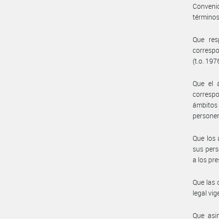
Conveni
términos
Que res
correspo
(t.o. 197
Que el 
correspo
ámbitos
personer
Que los 
sus pers
a los pr
Que las 
legal vig
Que asim