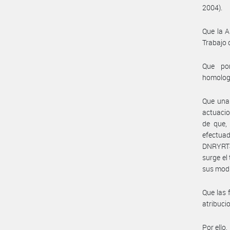
2004).
Que la A
Trabajo 
Que por
homolog
Que una 
actuacio
de que, 
efectua
DNRYRT#M
surge el
sus modi
Que las 
atribuc
Por ello,