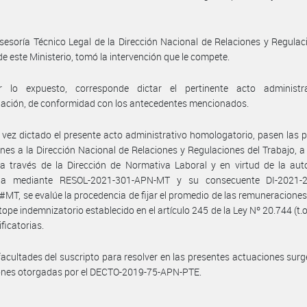
sesoría Técnico Legal de la Dirección Nacional de Relaciones y Regulac
de este Ministerio, tomó la intervención que le compete.
 lo expuesto, corresponde dictar el pertinente acto administr
ación, de conformidad con los antecedentes mencionados.
vez dictado el presente acto administrativo homologatorio, pasen las 
nes a la Dirección Nacional de Relaciones y Regulaciones del Trabajo, a 
a través de la Dirección de Normativa Laboral y en virtud de la aut
da mediante RESOL-2021-301-APN-MT y su consecuente DI-2021-
T, se evalúe la procedencia de fijar el promedio de las remuneraciones,
 tope indemnizatorio establecido en el artículo 245 de la Ley Nº 20.744 (t.o
ficatorias.
facultades del suscripto para resolver en las presentes actuaciones surg
iones otorgadas por el DECTO-2019-75-APN-PTE.