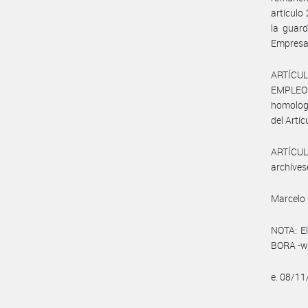
artículo
la guard
Empresa 
ARTÍCUL
EMPLEO Y
homologa
del Artíc
ARTÍCULO
archíves
Marcelo 
NOTA: El
BORA -ww
e. 08/1