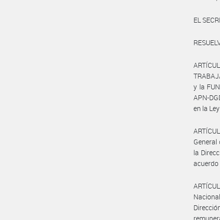
EL SECR
RESUELV
ARTÍCU
TRABAJAD
y la FU
APN-DGD
en la Le
ARTÍCULO
General 
la Direc
acuerdo 
ARTÍCULO
Nacional
Direcció
remunera