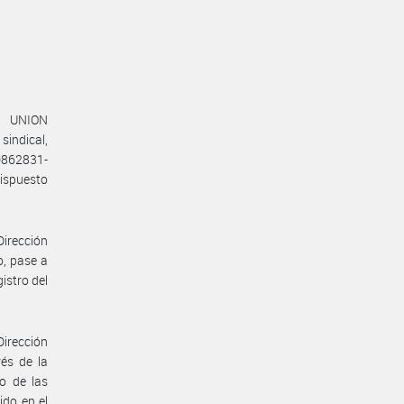
a UNION
sindical,
0862831-
ispuesto
Dirección
o, pase a
istro del
Dirección
vés de la
o de las
ido en el