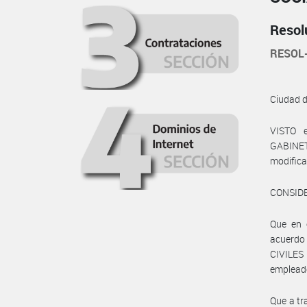
Resol
RESOL
Ciudad 
VISTO 
GABINETE
modifica
CONSID
Que en 
acuerd
CIVILES 
empleado
Que a tr