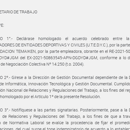
ETARIO DE TRABAJO
E:
LO 1°.- Declárase homologado el acuerdo celebrado entre l
ORES DE ENTIDADES DEPORTIVAS Y CIVILES (U.T.E.D.Y.C.), por la parte 
NDACION TEMAIKEN, por la parte empleadora, obrante en el RE-2021-5
YD#JGM del EX-2021-50863545-APN-DGDYD#JGM, conforme a lo d
y de Negociación Colectiva Nº 14.250 (t.o. 2004).
 2º.- Gírese a la Dirección de Gestión Documental dependiente de la 
de Informática, Innovación Tecnológica y Gestión Documental. Cumplid
ción Nacional de Relaciones y Regulaciones del Trabajo, a los fines del reg
homologado por el Artículo 1º de la presente Resolución.
 3°.- Notifíquese a las partes signatarias. Posteriormente, pase a la 
 de Relaciones y Regulaciones del Trabajo, a los fines de que a tra
n de Normativa Laboral se evalúe la procedencia de fijar el promedi
ciones, del cual surge el tope indemnizatorio de acuerdo a lo establec