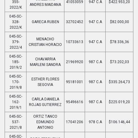
355-
41053059
947 C.A
$422.953,20
ANDRES MAIDANA
2022/K
045-SC-
328-
GARECA RUBEN
32702452
947 C.A
$82.000,00
2022/K
045-SC-
MENACHO
379-
10733613
947 C.A
$78.336,36
CRISTIAN HORACIO
2022/4
045-SC-
CHAVARRIA
185-
21969920
987 C.A
$73.202,03
MARLENI SANDRA
2019/2
045-SC-
ESTHER FLORES
170-
95181001
987 C.A
$335.264,73
SEGOVIA
2019/8
045-SC-
CARLA DANIELA
162-
95496616
987 C.A
$225.019,20
ROJAS GUTIERREZ
2019/1
045-SC-
ORTIZ TANCO
537-
EDMUNDO
17041206
978 C.A
$106.146,44
2021/8
ANTONIO
045-SC-