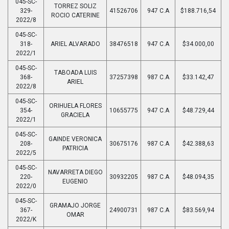
045-SC-
TORREZ SOLIZ
329-
41526706
947 C.A
$188.716,54
ROCIO CATERINE
2022/8
045-SC-
318-
ARIEL ALVARADO
38476518
947 C.A
$34.000,00
2022/1
045-SC-
TABOADA LUIS
368-
37257398
987 C.A
$33.142,47
ARIEL
2022/8
045-SC-
ORIHUELA FLORES
354-
10655775
947 C.A
$48.729,44
GRACIELA
2022/1
045-SC-
GAINDE VERONICA
208-
30675176
987 C.A
$42.388,63
PATRICIA
2022/5
045-SC-
NAVARRETA DIEGO
220-
30932205
987 C.A
$48.094,35
EUGENIO
2022/0
045-SC-
GRAMAJO JORGE
367-
24900731
987 C.A
$83.569,94
OMAR
2022/K