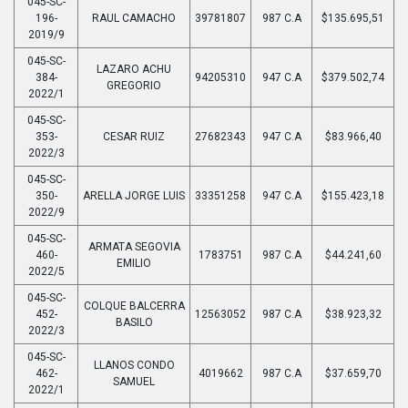
045-SC-
196-
RAUL CAMACHO
39781807
987 C.A
$135.695,51
2019/9
045-SC-
LAZARO ACHU
384-
94205310
947 C.A
$379.502,74
GREGORIO
2022/1
045-SC-
353-
CESAR RUIZ
27682343
947 C.A
$83.966,40
2022/3
045-SC-
350-
ARELLA JORGE LUIS
33351258
947 C.A
$155.423,18
2022/9
045-SC-
ARMATA SEGOVIA
460-
1783751
987 C.A
$44.241,60
EMILIO
2022/5
045-SC-
COLQUE BALCERRA
452-
12563052
987 C.A
$38.923,32
BASILO
2022/3
045-SC-
LLANOS CONDO
462-
4019662
987 C.A
$37.659,70
SAMUEL
2022/1