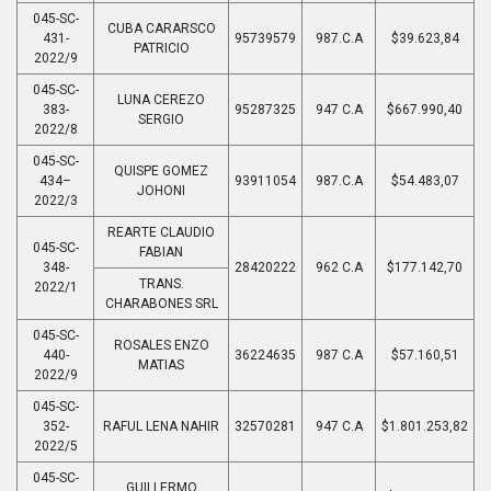
045-SC-
CUBA CARARSCO
431-
95739579
987.C.A
$39.623,84
PATRICIO
2022/9
045-SC-
LUNA CEREZO
383-
95287325
947 C.A
$667.990,40
SERGIO
2022/8
045-SC-
QUISPE GOMEZ
434–
93911054
987.C.A
$54.483,07
JOHONI
2022/3
REARTE CLAUDIO
045-SC-
FABIAN
348-
28420222
962 C.A
$177.142,70
TRANS.
2022/1
CHARABONES SRL
045-SC-
ROSALES ENZO
440-
36224635
987 C.A
$57.160,51
MATIAS
2022/9
045-SC-
352-
RAFUL LENA NAHIR
32570281
947 C.A
$1.801.253,82
2022/5
045-SC-
GUILLERMO