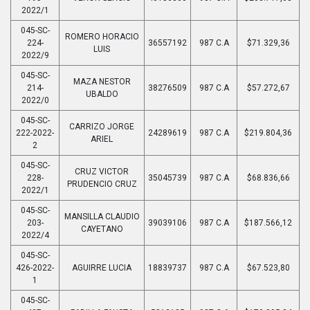
2022/1
045-SC-
ROMERO HORACIO
224-
36557192
987 C.A
$71.329,36
LUIS
2022/9
045-SC-
MAZA NESTOR
214-
38276509
987 C.A
$57.272,67
UBALDO
2022/0
045-SC-
CARRIZO JORGE
222-2022-
24289619
987 C.A
$219.804,36
ARIEL
2
045-SC-
CRUZ VICTOR
228-
35045739
987 C.A
$68.836,66
PRUDENCIO CRUZ
2022/1
045-SC-
MANSILLA CLAUDIO
203-
39039106
987 C.A
$187.566,12
CAYETANO
2022/4
045-SC-
426-2022-
AGUIRRE LUCIA
18839737
987 C.A
$67.523,80
1
045-SC-