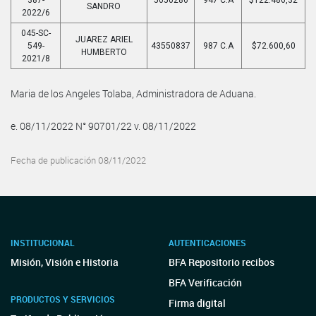
SANDRO
2022/6
045-SC-
JUAREZ ARIEL
549-
43550837
987 C.A
$72.600,60
HUMBERTO
2021/8
Maria de los Angeles Tolaba, Administradora de Aduana.
e. 08/11/2022 N° 90701/22 v. 08/11/2022
Fecha de publicación 08/11/2022
INSTITUCIONAL
AUTENTICACIONES
Misión, Visión e Historia
BFA Repositorio recibos
BFA Verificación
PRODUCTOS Y SERVICIOS
Firma digital