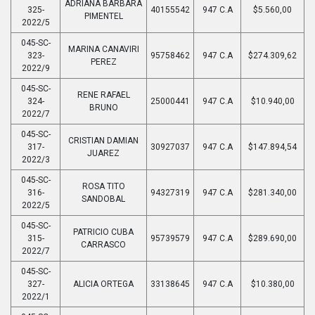
ADRIANA BARBARA
325-
40155542
947 C.A
$5.560,00
PIMENTEL
2022/5
045-SC-
MARINA CANAVIRI
323-
95758462
947 C.A
$274.309,62
PEREZ
2022/9
045-SC-
RENE RAFAEL
324-
25000441
947 C.A
$10.940,00
BRUNO
2022/7
045-SC-
CRISTIAN DAMIAN
317-
30927037
947 C.A
$147.894,54
JUAREZ
2022/3
045-SC-
ROSA TITO
316-
94327319
947 C.A
$281.340,00
SANDOBAL
2022/5
045-SC-
PATRICIO CUBA
315-
95739579
947 C.A
$289.690,00
CARRASCO
2022/7
045-SC-
327-
ALICIA ORTEGA
33138645
947 C.A
$10.380,00
2022/1