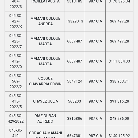
407-
PADILLA FAUSTA
5813185
987 C.A
$170.395,34
2022/3
045-SC-
MAMANI COLQUE
427-
13329013
987 C.A
$69.497,28
ANDREA
2022/K
045-SC-
MAMANI COLQUE
423-
6657487
987 C.A
$69.497,28
MARTA
2022/7
045-SC-
MAMANI COLQUE
412-
6657487
987 C.A
$111.034,03
MARTA
2022/0
045-SC-
COLQUE
569-
5047124
987 C.A
$38.963,71
CHAVARRIA EDWIN
2022/2
045-SC-
415-
CHAVEZ JULIA
568203
987 C.A
$91.316,20
2022/5
045-SC-
DIAZ DURAN
3815806
987 C.A
$48.236,00
429-2022
ALFREDO
045-SC-
CORAGUA MAMANI
410-
6647381
987 C.A
$140.125,92