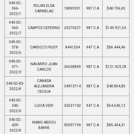
045-SC-
ROJAS ELSA
366-
18899201
987 C.A
$48.706,65
CARMELAS
2022/1
045-SC-
360-
CAMPOS CEFERINO
20275027
987 C.A
$149.921,63
2022/7
045-SC-
378-
CARDOZO RUDY
8441204
947 C.A
$86.444,46
2022/6
045-SC-
NAVARRO JUAN
371-
26638899
987 C.A
$121.923,28
CARLOS
2022/3
CANASA
045-SC-83-
ALEJANDRA
34913714
987 C.A
$48.854,85
2022/K
CECILIA
045-SC-
340-
LUCIA VERI
32631742
947 C.A
$64.645,12
2022/0
045-SC-
NIANG ABDOU
439-
95097199
987 C.A
$85.434,31
BAKHE
2022/K