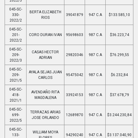
2022/5
045-SC-
BERTA ELIZABETH
330-
39041879
947 C.A
$133.585,10
RIOS
2022/2
045-SC-
201-
CORO DURAN IVAN
95698603
987 C.A
$36.223,74
2022/2
045-SC-
CASAS HECTOR
209-
29820346
987 C.A
$76.299,55
ADRIAN
2022/3
045-SC-
AYALA SEJAS JUAN
209-
95475042
987 C.A
$6.232,84
CARLOS
2021/5
045-SC-
AVENDAÑO RITA
418-
33924153
987 C.A
$37.678,79
MAGDALENA
2021/1
045-SC-
TERRAZAS ARIAS
699-
12689870
947 C.A
$3.244.230,84
JOSE ORLANDO
2022/5
045-SC-
WILLIAM MOYA
133-
94290240
947 C.A
$3.137.040,90
FLORES