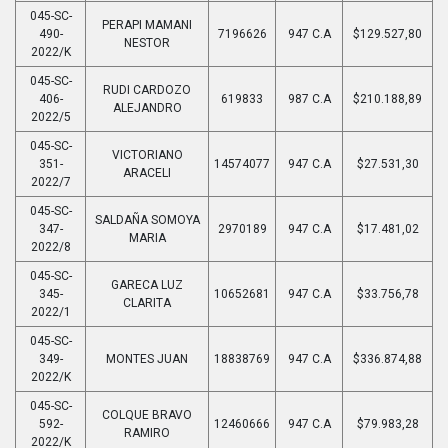
045-SC-
PERAPI MAMANI
490-
7196626
947 C.A
$129.527,80
NESTOR
2022/K
045-SC-
RUDI CARDOZO
406-
619833
987 C.A
$210.188,89
ALEJANDRO
2022/5
045-SC-
VICTORIANO
351-
14574077
947 C.A
$27.531,30
ARACELI
2022/7
045-SC-
SALDAÑA SOMOYA
347-
2970189
947 C.A
$17.481,02
MARIA
2022/8
045-SC-
GARECA LUZ
345-
10652681
947 C.A
$33.756,78
CLARITA
2022/1
045-SC-
349-
MONTES JUAN
18838769
947 C.A
$336.874,88
2022/K
045-SC-
COLQUE BRAVO
592-
12460666
947 C.A
$79.983,28
RAMIRO
2022/K