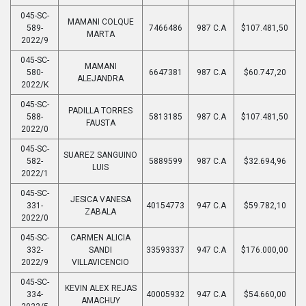
045-SC-
MAMANI COLQUE
589-
7466486
987 C.A
$107.481,50
MARTA
2022/9
045-SC-
MAMANI
580-
6647381
987 C.A
$60.747,20
ALEJANDRA
2022/K
045-SC-
PADILLA TORRES
588-
5813185
987 C.A
$107.481,50
FAUSTA
2022/0
045-SC-
SUAREZ SANGUINO
582-
5889599
987 C.A
$32.694,96
LUIS
2022/1
045-SC-
JESICA VANESA
331-
40154773
947 C.A
$59.782,10
ZABALA
2022/0
045-SC-
CARMEN ALICIA
332-
SANDI
33593337
947 C.A
$176.000,00
2022/9
VILLAVICENCIO
045-SC-
KEVIN ALEX REJAS
334-
40005932
947 C.A
$54.660,00
AMACHUY