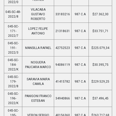
2022/0
VILACABA
045-SC-48-
GUSTAVO
33183216
987 C.A
$27.362,30
2022/8
ROBERTO
045-SC-
LOPEZ FELIPE
171-
21318631
987 C.A
$33.751,71
ANTONIO
2022/7
045-SC-
191-
MANSILLA RAFAEL
42752523
987 C.A
$225.079,34
2022/3
045-SC-
NOGUERA
184-
94086119
987 C.A
$30.395,75
PAUCARA MARCO
2022/K
045-SC-
SARAVIA MAIRA
179-
41415782
987 C.A
$229.529,25
CAMILA
2022/8
045-SC-
PANIGONI FRANCO
196-
34940866
987 C.A
$37.496,45
ESTEBAN
2022/K
045-SC-
195-
VERON SERGIO
40156360
987 C.A
$263.717,68