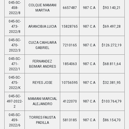
045-SC-
COLQUE MAMANI
458-
6657487
987 C.A
$93.140,21
MARTHA
2022/8
045-SC-
473-
ARANCIBIA LUCIA
15828765
987 C.A
$69.497,28
2022/8
045-SC-
CUIZA CAIHUARA
470-
7210165
987 C.A
$126.272,19
GABRIEL
2022/3
045-SC-
FERNANDEZ
471-
1854063
987 C.A
$68.811,64
BEIMAR ANDRES
2022/1
045-SC-
475-
REYES JOSE
10756595
987 C.A
$32.381,95
2022/K
045-SC-
MAMANI MARCIAL
497-2022-
4122070
987 C.A
$103.764,79
ALEJANDRO
2
045-SC-
TORRES FAUSTA
459-
5813185
987 C.A
$86.154,70
PADILLA
2022/6