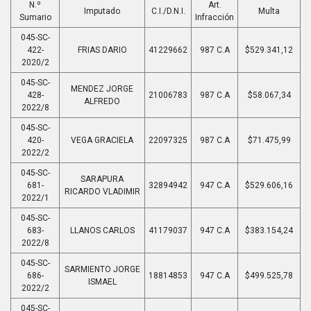
N.º
Art.
Imputado
C.I./D.N.I.
Multa
Sumario
Infracción
045-SC-
422-
FRIAS DARIO
41229662
987 C.A
$529.341,12
2020/2
045-SC-
MENDEZ JORGE
428-
21006783
987 C.A
$58.067,34
ALFREDO
2022/8
045-SC-
420-
VEGA GRACIELA
22097325
987 C.A
$71.475,99
2022/2
045-SC-
SARAPURA
681-
32894942
947 C.A
$529.606,16
RICARDO VLADIMIR
2022/1
045-SC-
683-
LLANOS CARLOS
41179037
947 C.A
$383.154,24
2022/8
045-SC-
SARMIENTO JORGE
686-
18814853
947 C.A
$499.525,78
ISMAEL
2022/2
045-SC-