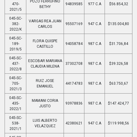
POZO FERRUFINO
470-
94839585
977 C.A
$56.854,32
BETHY
2021/5
045-SC-
VARGAS REA JUAN
382-
95507169
947 C.A
$135.004,80
CARLOS
2022/K
045-SC-
FLORA QUISPE
189-
94058784
987 C.A
$31.706,84
CASTILLO
2019/5
045-SC-
ESCOBAR MARIANA
437-
37302708
987 C.A
$39.326,58
CLAUDIA MILENA
2022/8
045-SC-
RUIZ JOSE
705-
44174783
987 C.A
$63.750,67
EMANUEL
2021/3
045-SC-
MAMANI CORIA
435-
93978836
987 C.A
$147.424,77
JUSTO
2022/1
045-SC-
LUIS ALBERTO
538-
42380621
947 C.A
$119.998,56
VELAZQUEZ
2021/1