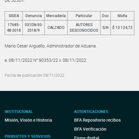
DE JUJUY.
SIGEA
Denuncia
Mercadería
Particular
Doc
Multa
17685-
031DN-50-
AUTORES
CALZADO
S/N
$ 13.124,72
48-2018
2018/9
DESCONOCIDOS
Mario Cesar Arguello, Administrador de Aduana.
e. 08/11/2022 N° 90353/22 v. 08/11/2022
Fecha de publicación 08/11/2022
INSTITUCIONAL
AUTENTICACIONES
Misión, Visión e Historia
BFA Repositorio recibos
BFA Verificación
PRODUCTOS Y SERVICIOS
Firma digital