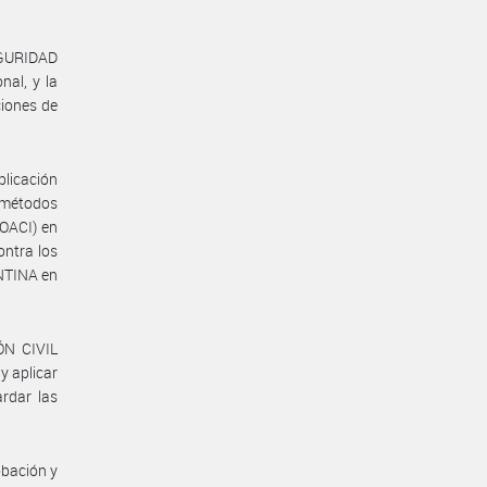
SEGURIDAD
nal, y la
ciones de
plicación
 métodos
OACI) en
ontra los
ENTINA en
ÓN CIVIL
 aplicar
ardar las
obación y