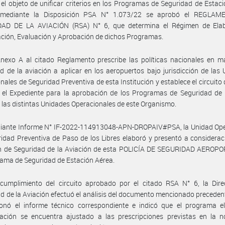
el objeto de unificar criterios en los Programas de Seguridad de Estac
 mediante la Disposición PSA N° 1.073/22 se aprobó el REGLA
AD DE LA AVIACIÓN (RSA) N° 6, que determina el Régimen de Elab
ción, Evaluación y Aprobación de dichos Programas.
nexo A al citado Reglamento prescribe las políticas nacionales en m
d de la aviación a aplicar en los aeropuertos bajo jurisdicción de las
nales de Seguridad Preventiva de esta Institución y establece el circuito
 el Expediente para la aprobación de los Programas de Seguridad de 
 las distintas Unidades Operacionales de este Organismo.
iante Informe N° IF-2022-114913048-APN-DROPAIV#PSA, la Unidad Ope
idad Preventiva de Paso de los Libres elaboró y presentó a considerac
ón de Seguridad de la Aviación de esta POLICÍA DE SEGURIDAD AEROP
ama de Seguridad de Estación Aérea.
cumplimiento del circuito aprobado por el citado RSA N° 6, la Dire
d de la Aviación efectuó el análisis del documento mencionado precede
ionó el informe técnico correspondiente e indicó que el programa e
ración se encuentra ajustado a las prescripciones previstas en la n