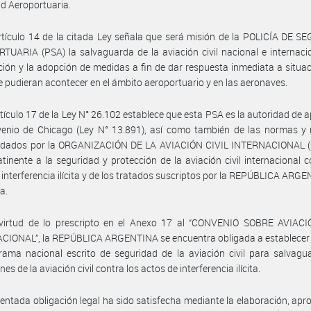
d Aeroportuaria.
rtículo 14 de la citada Ley señala que será misión de la POLICÍA DE 
UARIA (PSA) la salvaguarda de la aviación civil nacional e internacio
ación y la adopción de medidas a fin de dar respuesta inmediata a situa
ue pudieran acontecer en el ámbito aeroportuario y en las aeronaves.
rtículo 17 de la Ley N° 26.102 establece que esta PSA es la autoridad de a
venio de Chicago (Ley N° 13.891), así como también de las normas y
dados por la ORGANIZACIÓN DE LA AVIACIÓN CIVIL INTERNACIONAL (
atinente a la seguridad y protección de la aviación civil internacional c
 interferencia ilícita y de los tratados suscriptos por la REPÚBLICA ARG
a.
virtud de lo prescripto en el Anexo 17 al “CONVENIO SOBRE AVIACI
IONAL”, la REPÚBLICA ARGENTINA se encuentra obligada a establecer y
ama nacional escrito de seguridad de la aviación civil para salvagu
es de la aviación civil contra los actos de interferencia ilícita.
entada obligación legal ha sido satisfecha mediante la elaboración, apr