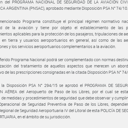
ción del PROGRAMA NACIONAL DE SEGURIDAD DE LA AVIACIÓN CIVI
CA ARGENTINA (PNSAC), aprobado mediante Disposición PSA N° 74/10
mencionado Programa constituye el principal régimen normativo nac
ad de la aviación y tiene por objeto el establecimiento de las 
ientos aplicables para la protección de los pasajeros, tripulaciones de a
 en tierra y usuarios aeroportuarios en general, así como de las ae
iones y los servicios aeroportuarios complementarios a la aviación.
eferido Programa Nacional podrá ser complementado con normas destin
ización del tratamiento de aquellos aspectos que merecen un abor
vo de las prescripciones consignadas en la citada Disposición PSA N° 74
 la Disposición PSA N° 294/15 se aprobó el PROGRAMA DE SEGU
N AÉREA del Aeropuerto de Paso de los Libres, por el cual se estab
 de medidas y procedimientos de seguridad que debe observar y cumpli
peracional de Seguridad Preventiva de Paso de los Libres, dependien
egional de Seguridad Aeroportuaria IV del Litoral de esta POLICÍA DE 
UARIA, en el ámbito de su jurisdicción.