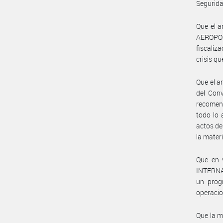
Segurida
Que el a
AEROPORT
fiscaliz
crisis q
Que el a
del Con
recomen
todo lo 
actos de
la materi
Que en 
INTERNAC
un progr
operacion
Que la m