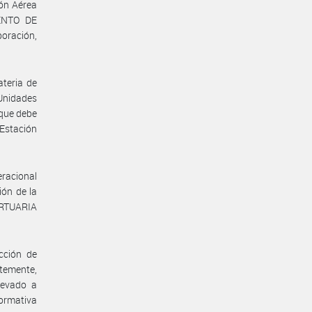
ión Aérea
MENTO DE
oración,
ateria de
 Unidades
 que debe
Estación
racional
ión de la
ORTUARIA
cción de
ntemente,
levado a
ormativa