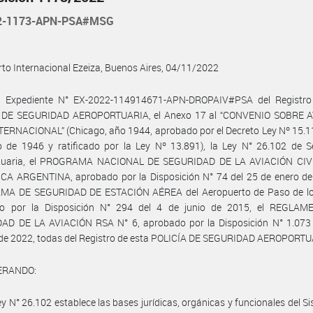
22-1173-APN-PSA#MSG
to Internacional Ezeiza, Buenos Aires, 04/11/2022
l Expediente N° EX-2022-114914671-APN-DROPAIV#PSA del Registro
 DE SEGURIDAD AEROPORTUARIA, el Anexo 17 al “CONVENIO SOBRE 
TERNACIONAL” (Chicago, año 1944, aprobado por el Decreto Ley Nº 15.1
 de 1946 y ratificado por la Ley Nº 13.891), la Ley N° 26.102 de S
tuaria, el PROGRAMA NACIONAL DE SEGURIDAD DE LA AVIACIÓN CIV
CA ARGENTINA, aprobado por la Disposición N° 74 del 25 de enero de 
A DE SEGURIDAD DE ESTACIÓN AÉREA del Aeropuerto de Paso de los
o por la Disposición N° 294 del 4 de junio de 2015, el REGLA
AD DE LA AVIACIÓN RSA N° 6, aprobado por la Disposición N° 1.073 
 de 2022, todas del Registro de esta POLICÍA DE SEGURIDAD AEROPORTU
ERANDO:
ey N° 26.102 establece las bases jurídicas, orgánicas y funcionales del S