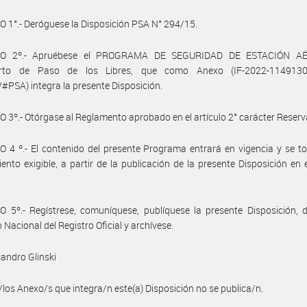
 1°.- Deróguese la Disposición PSA N° 294/15.
LO 2º.- Apruébese el PROGRAMA DE SEGURIDAD DE ESTACIÓN AÉ
erto de Paso de los Libres, que como Anexo (IF-2022-1149130
PSA) integra la presente Disposición.
 3º.- Otórgase al Reglamento aprobado en el artículo 2° carácter Reser
 4 º.- El contenido del presente Programa entrará en vigencia y se t
ento exigible, a partir de la publicación de la presente Disposición en e
 5º.- Regístrese, comuníquese, publíquese la presente Disposición, 
 Nacional del Registro Oficial y archívese.
jandro Glinski
/los Anexo/s que integra/n este(a) Disposición no se publica/n.