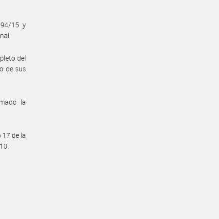
294/15 y
nal.
pleto del
o de sus
omado la
 17 de la
/10.