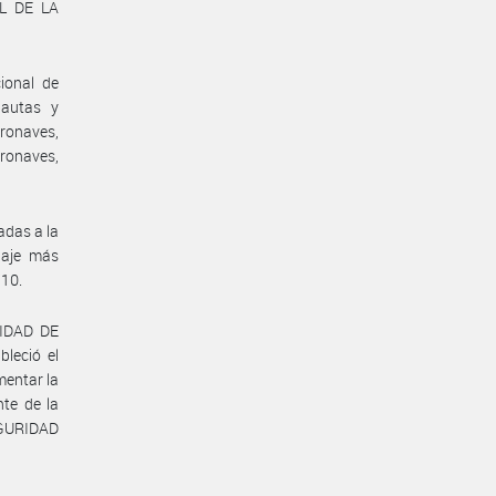
L DE LA
.
ional de
pautas y
eronaves,
ronaves,
adas a la
daje más
/10.
RIDAD DE
leció el
mentar la
te de la
SEGURIDAD