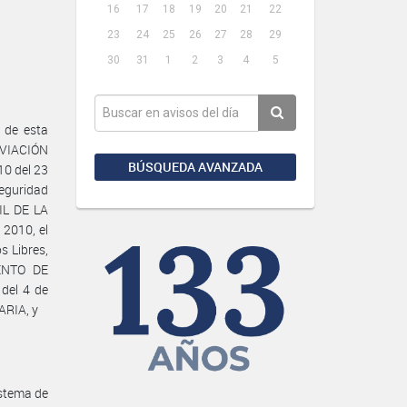
16
17
18
19
20
21
22
23
24
25
26
27
28
29
30
31
1
2
3
4
5
 de esta
AVIACIÓN
BÚSQUEDA AVANZADA
10 del 23
eguridad
IL DE LA
2010, el
 Libres,
MENTO DE
del 4 de
ARIA, y
istema de