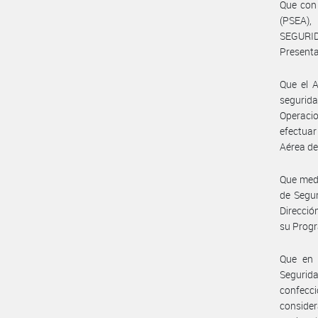
Que con 
(PSEA),
SEGURID
Presenta
Que el A
segurida
Operacio
efectuar
Aérea de
Que med
de Segur
Direcci
su Progr
Que en 
Segurida
confecc
conside