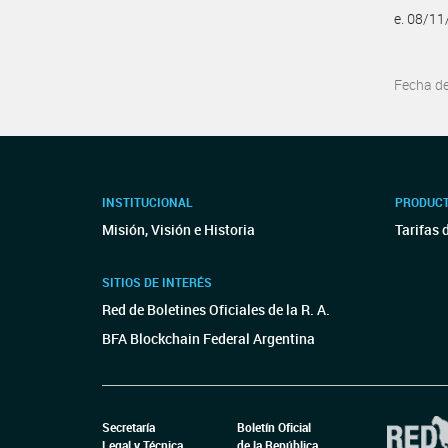
e. 08/1
Fecha d
INSTITUCIONAL
PRODUCT
Misión, Visión e Historia
Tarifas 
SITIOS DE INTERÉS
Red de Boletines Oficiales de la R. A.
BFA Blockchain Federal Argentina
Secretaría
Boletín Oficial
Legal y Técnica
de la República