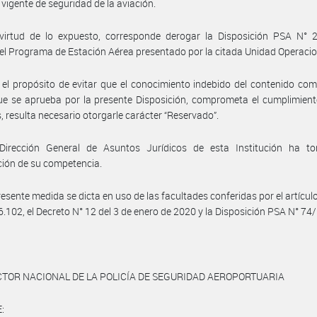
 vigente de seguridad de la aviación.
virtud de lo expuesto, corresponde derogar la Disposición PSA N° 
el Programa de Estación Aérea presentado por la citada Unidad Operacio
el propósito de evitar que el conocimiento indebido del contenido com
e se aprueba por la presente Disposición, comprometa el cumplimient
s, resulta necesario otorgarle carácter “Reservado”.
Dirección General de Asuntos Jurídicos de esta Institución ha t
ción de su competencia.
resente medida se dicta en uso de las facultades conferidas por el artículo
6.102, el Decreto N° 12 del 3 de enero de 2020 y la Disposición PSA N° 74
CTOR NACIONAL DE LA POLICÍA DE SEGURIDAD AEROPORTUARIA
: