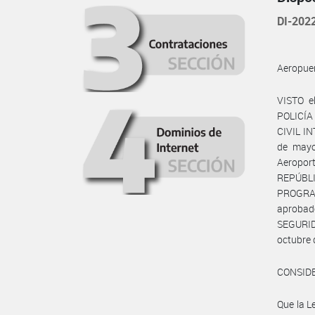
DI-20
Aeropuer
VISTO e
POLICÍA
CIVIL IN
de mayo
Aeropor
REPÚBLI
PROGRAM
aprobad
SEGURID
octubre
CONSID
Que la L