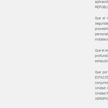
aplica
REPÚBLI
Que el 
segurid
procedim
personal
instalac
Que el r
profund
exhausti
Que por
ESTACIÓ
conjunto
Unidad O
Unidad R
AEROPORT