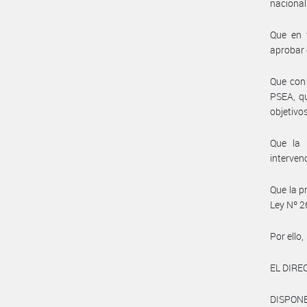
nacional
Que en 
aprobar 
Que con 
PSEA, qu
objetivo
Que la 
interven
Que la p
Ley Nº 2
Por ello,
EL DIRE
DISPONE