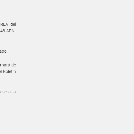
REA del
48-APN-
vado.
ornará de
l Boletín
dese a la