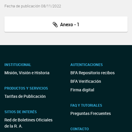
Fecha de publicación 08/11/2022
Anexo - 1
INSTITUCIONAL
AUTENTICACIONES
Misión, Visión e Historia
BFA Repositorio recibos
BFA Verificación
PRODUCTOS Y SERVICIOS
Firma digital
Tarifas de Publicación
FAQ Y TUTORIALES
SITIOS DE INTERÉS
Preguntas Frecuentes
Red de Boletines Oficiales
de la R. A.
CONTACTO