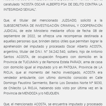
caratulado “ACOSTA OSCAR ALBERTO PSA DE DELITO CONTRA LA
INTEGRIDAD SEXUAL”.
Que, el titular del mencionado JUZGADO, solicitó a la
SUBSECRETARÍA DE INVESTIGACIÓN CRIMINAL Y COOPERACIÓN
JUDICIAL de este Ministerio mediante oficio de fecha 08 de
septiembre de 2022, se ofrezca una recompensa destinada a
aquellas personas que, brinden datos útiles que permitan lograr la
aprehensión del imputado y procesado Oscar Alberto ACOSTA,
argentino, titular del D.N.I. N° 34.242.540, soltero, hijo de Antonio
Santos ACOSTA, de ocupación finquero con domicilio en la
Provincia de TUCUMAN y de Ramona Estela PARADI, ama de casa
con domicilio igual al imputado y/o en PATQUIA, Provincia de LA
RIOJA, que al momento del hecho investigado, ACOSTA era
vendedor ambulante, con ultimo domicilio conocido en Calle
Domingo Faustino Sarmiento, Barrio Los Dorados Norte Nº 9030,
de Chilecito LA RIOJA, habiendo sido visto por última vez en la
Provincia de MENDOZA y/o NEUQUEN.
Que, el mencionado ACOSTA, se encuentra imputado y procesado