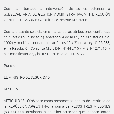
Que, han tomado la intervención de su competencia la
SUBSECRETARÍA DE GESTIÓN ADMINISTRATIVA, y la DIRECCIÓN
GENERAL DE ASUNTOS JURÍDICOS de este Ministerio.
Que, la presente se dicta en el marco de las atribuciones conferidas
en el artículo 4° inciso b), apartado 9 de la Ley de Ministerios (t.o.
1992) y modificatorias, en los artículos 1° y 3° de la Ley N° 26.538,
en la Resolución Conjunta M.J y D.H. Nº 445/16 y M.S. Nº 271/16, y
sus modificatorias, y la RESOL-2019-828-APN-MSG.
Por ello,
EL MINISTRO DE SEGURIDAD
RESUELVE:
ARTÍCULO 1º.- Ofrézcase como recompensa dentro del territorio de
la REPÚBLICA ARGENTINA, la suma de PESOS TRES MILLONES
($3.000.000), destinada a aquellas personas que, brinden datos