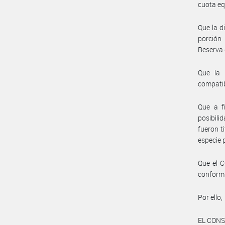
cuota eq
Que la d
porción
Reserva 
Que la 
compatib
Que a f
posibili
fueron ti
especie 
Que el 
conformi
Por ello,
EL CON