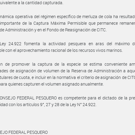
uivalente a la cantidad capturada.
inámica operativa del régimen específico de merluza de cola ha resulta
 importante de la Captura Máxima Permisible que permanece remanen
de Administración y en el Fondo de Reasignación de CITC.
Ley 24.922 fomenta la actividad pesquera en aras del máximo de
le con el aprovechamiento racional de los recursos vivos marinos.
in de promover la captura de la especie se estima conveniente amp
dades de asignación de volumen de la Reserva de Administración a aqu
tulares de cuota, e incluir en la normativa el criterio de asignación de CI
para quienes capturen el volumen asignado anualmente.
CONSEJO FEDERAL PESQUERO es competente para el dictado de la pre
dad con los artículos 9°, 27 y 28 de la Ley N° 24.922.
SEJO FEDERAL PESQUERO