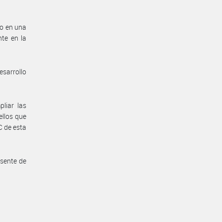
do en una
te en la
sarrollo
liar las
ellos que
TC de esta
sente de