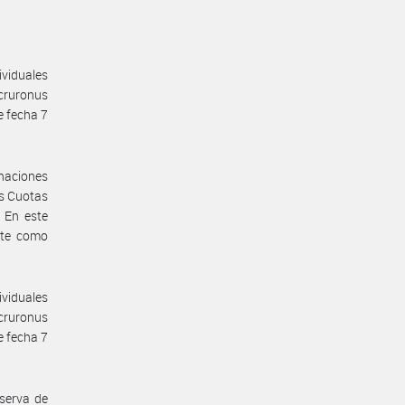
ividuales
cruronus
 fecha 7
naciones
as Cuotas
. En este
nte como
ividuales
cruronus
 fecha 7
eserva de