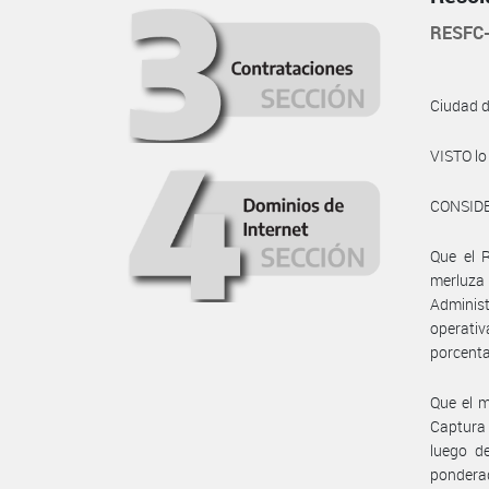
RESFC-
Ciudad 
VISTO lo 
CONSID
Que el R
merluza
Administ
operativ
porcenta
Que el m
Captura 
luego d
ponderad