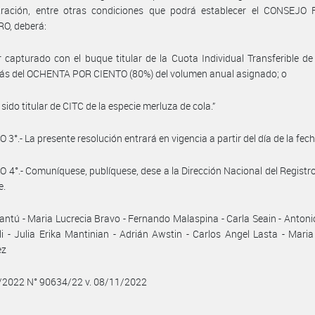
tración, entre otras condiciones que podrá establecer el CONSEJO
O, deberá:
 capturado con el buque titular de la Cuota Individual Transferible d
más del OCHENTA POR CIENTO (80%) del volumen anual asignado; o
sido titular de CITC de la especie merluza de cola.”
 3°.- La presente resolución entrará en vigencia a partir del día de la fech
 4°.- Comuníquese, publíquese, dese a la Dirección Nacional del Registro 
e.
antú - Maria Lucrecia Bravo - Fernando Malaspina - Carla Seain - Antoni
i - Julia Erika Mantinian - Adrián Awstin - Carlos Angel Lasta - Mari
ez
1/2022 N° 90634/22 v. 08/11/2022