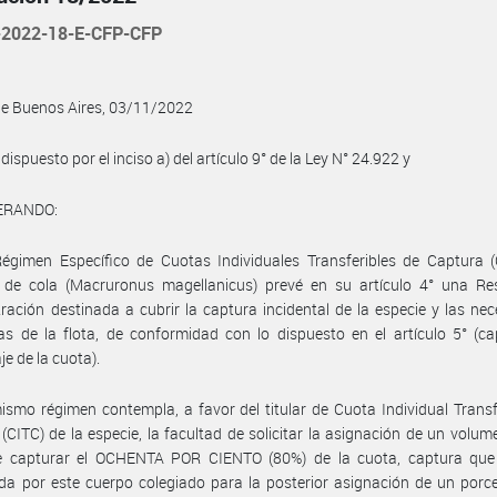
2022-18-E-CFP-CFP
de Buenos Aires, 03/11/2022
dispuesto por el inciso a) del artículo 9° de la Ley N° 24.922 y
ERANDO:
égimen Específico de Cuotas Individuales Transferibles de Captura (
 de cola (Macruronus magellanicus) prevé en su artículo 4° una Re
ración destinada a cubrir la captura incidental de la especie y las ne
as de la flota, de conformidad con lo dispuesto en el artículo 5° (c
je de la cuota).
ismo régimen contempla, a favor del titular de Cuota Individual Transf
(CITC) de la especie, la facultad de solicitar la asignación de un volum
e capturar el OCHENTA POR CIENTO (80%) de la cuota, captura que
a por este cuerpo colegiado para la posterior asignación de un porc