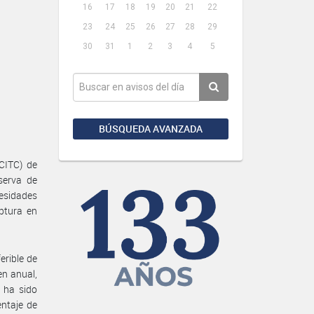
16
17
18
19
20
21
22
23
24
25
26
27
28
29
30
31
1
2
3
4
5
BÚSQUEDA AVANZADA
CITC) de
serva de
cesidades
aptura en
erible de
en anual,
 ha sido
entaje de