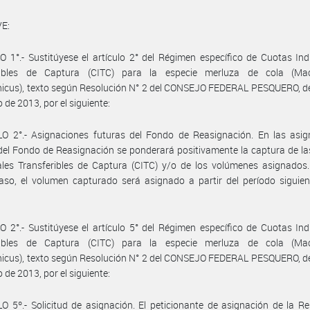
E:
 1°.- Sustitúyese el artículo 2° del Régimen específico de Cuotas Ind
ribles de Captura (CITC) para la especie merluza de cola (Ma
icus), texto según Resolución N° 2 del CONSEJO FEDERAL PESQUERO, de
 de 2013, por el siguiente:
LO 2°.- Asignaciones futuras del Fondo de Reasignación. En las asig
del Fondo de Reasignación se ponderará positivamente la captura de l
ales Transferibles de Captura (CITC) y/o de los volúmenes asignados
aso, el volumen capturado será asignado a partir del período siguie
 2°.- Sustitúyese el artículo 5° del Régimen específico de Cuotas Ind
ribles de Captura (CITC) para la especie merluza de cola (Ma
icus), texto según Resolución N° 2 del CONSEJO FEDERAL PESQUERO, de
 de 2013, por el siguiente:
O 5º.- Solicitud de asignación. El peticionante de asignación de la R