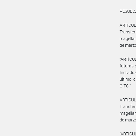
RESUELV
ARTICULO
Transfe
magellan
de marzo
“ARTÍCU
futuras 
Individu
último c
CITC.”
ARTÍCULO
Transfe
magellan
de marzo
“ARTÍCUL