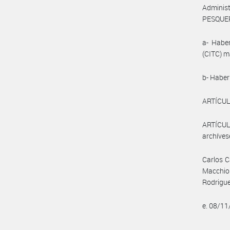
Adminis
PESQUER
a- Haber
(CITC) 
b- Haber 
ARTÍCULO
ARTÍCULO
archíves
Carlos C
Macchiol
Rodrigu
e. 08/1