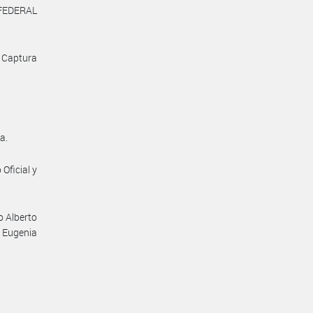
 FEDERAL
e Captura
a.
Oficial y
o Alberto
a Eugenia