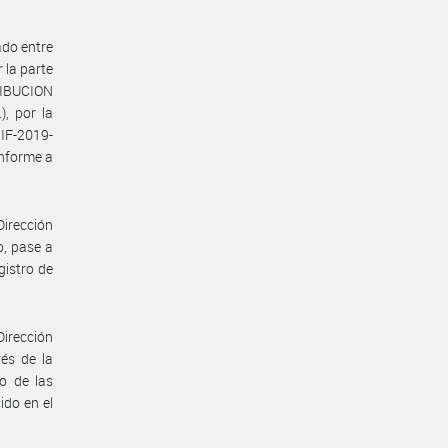
ado entre
la parte
RIBUCION
 por la
IF-2019-
nforme a
Dirección
o, pase a
gistro de
Dirección
vés de la
o de las
ido en el