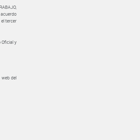
TRABAJO,
l acuerdo
el tercer
Oficial y
n web del