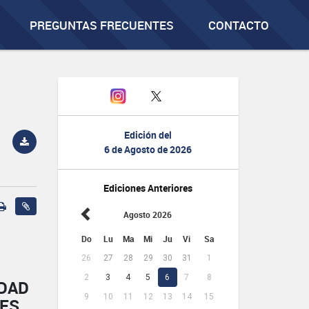
PREGUNTAS FRECUENTES
CONTACTO
Edición del
6 de Agosto de 2026
Ediciones Anteriores
Agosto 2026
Do
Lu
Ma
Mi
Ju
Vi
Sa
26
27
28
29
30
31
1
2
3
4
5
6
7
8
IDAD
9
10
11
12
13
14
15
NES