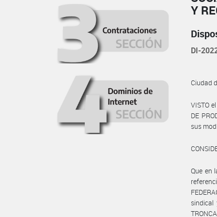
Y R
Dispo
DI-20
Ciudad 
VISTO e
DE PRODU
sus modif
CONSID
Que en 
referenc
FEDERAC
sindica
TRONCA