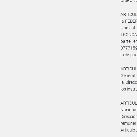
DISPONE
ARTICULO
la FEDE
sindica
TRONCA
parte e
0777159
lo dispu
ARTÍCULO
General 
la Direc
los instr
ARTÍCULO
Nacional
Direcció
remunera
Artículo 