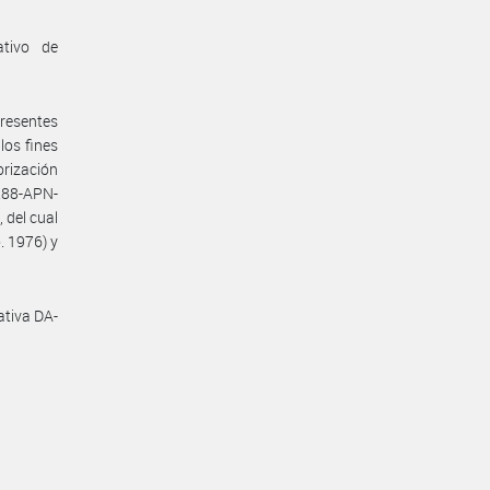
ativo de
presentes
los fines
orización
288-APN-
 del cual
. 1976) y
ativa DA-