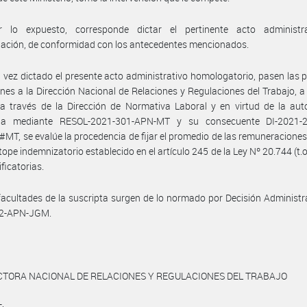
 lo expuesto, corresponde dictar el pertinente acto administr
ación, de conformidad con los antecedentes mencionados.
 vez dictado el presente acto administrativo homologatorio, pasen las 
nes a la Dirección Nacional de Relaciones y Regulaciones del Trabajo, a 
a través de la Dirección de Normativa Laboral y en virtud de la aut
da mediante RESOL-2021-301-APN-MT y su consecuente DI-2021-
T, se evalúe la procedencia de fijar el promedio de las remuneraciones,
 tope indemnizatorio establecido en el artículo 245 de la Ley Nº 20.744 (t.o
ficatorias.
facultades de la suscripta surgen de lo normado por Decisión Administr
2-APN-JGM.
CTORA NACIONAL DE RELACIONES Y REGULACIONES DEL TRABAJO