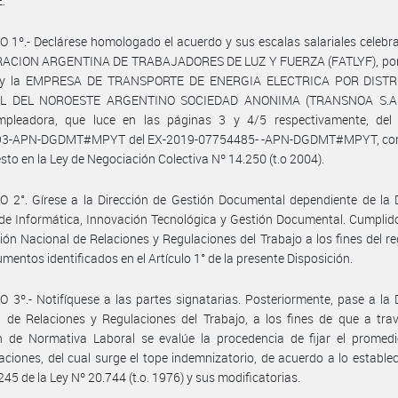
:
 1º.- Declárese homologado el acuerdo y sus escalas salariales celebr
RACION ARGENTINA DE TRABAJADORES DE LUZ Y FUERZA (FATLYF), por 
l y la EMPRESA DE TRANSPORTE DE ENERGIA ELECTRICA POR DIST
L DEL NOROESTE ARGENTINO SOCIEDAD ANONIMA (TRANSNOA S.A.),
mpleadora, que luce en las páginas 3 y 4/5 respectivamente, del 
3-APN-DGDMT#MPYT del EX-2019-07754485- -APN-DGDMT#MPYT, co
esto en la Ley de Negociación Colectiva Nº 14.250 (t.o 2004).
 2°. Gírese a la Dirección de Gestión Documental dependiente de la 
de Informática, Innovación Tecnológica y Gestión Documental. Cumplid
ción Nacional de Relaciones y Regulaciones del Trabajo a los fines del re
umentos identificados en el Artículo 1° de la presente Disposición.
 3º.- Notifíquese a las partes signatarias. Posteriormente, pase a la 
 de Relaciones y Regulaciones del Trabajo, a los fines de que a tra
n de Normativa Laboral se evalúe la procedencia de fijar el promedi
ciones, del cual surge el tope indemnizatorio, de acuerdo a lo establec
245 de la Ley Nº 20.744 (t.o. 1976) y sus modificatorias.