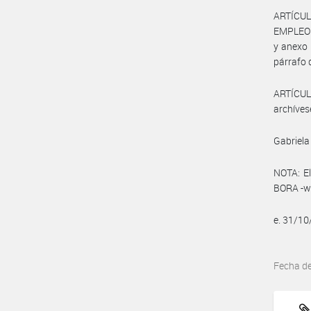
ARTÍCUL
EMPLEO Y
y anexo 
párrafo d
ARTÍCULO
archíves
Gabriela
NOTA: El
BORA -ww
e. 31/1
Fecha d