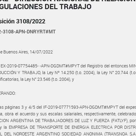
EGULACIONES DEL TRABAJO
sición 3108/2022
22-3108-APN-DNRYRT#MT
de Buenos Aires, 14/07/2022
l EX-2019-07754485- -APN-DGDMT#MPYT del Registro del entonces MI
CCIÓN Y TRABAJO, la Ley Nº 14.250 (t.o. 2004), la Ley N° 20.744 (t.o
icatorias, la Ley N° 23.546 (t.o. 2004), y
ERANDO:
las páginas 3 y 4/5 del IF-2019-07771593-APN-DGDMT#MPYT del exped
ia, obra el acuerdo y sus escalas salariales, respectivamente, celebrado
ION ARGENTINA DE TRABAJADORES DE LUZ Y FUERZA (FATLYF), por 
l y la EMPRESA DE TRANSPORTE DE ENERGIA ELECTRICA POR DIST
L DEL NOROESTE ARGENTINO SOCIEDAD ANONIMA (TRANSNOA S.A.),