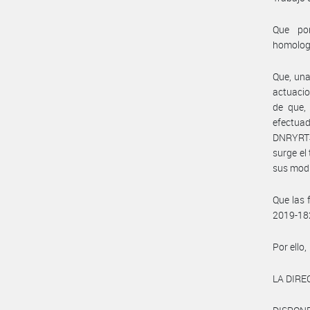
Que por
homolog
Que, una
actuacio
de que, 
efectua
DNRYRT#M
surge el
sus modi
Que las 
2019-18
Por ello,
LA DIRE