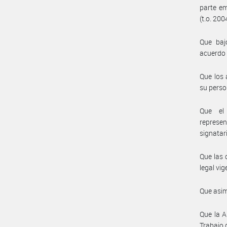
parte em
(t.o. 200
Que baj
acuerdo a
Que los 
su perso
Que el 
represe
signatar
Que las 
legal vig
Que asim
Que la A
Trabajo 