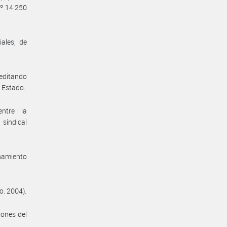
Nº 14.250
ales, de
reditando
e Estado.
entre la
sindical
enamiento
o. 2004).
iones del