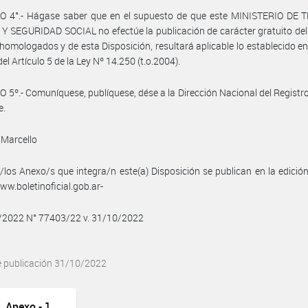
O 4°.- Hágase saber que en el supuesto de que este MINISTERIO DE 
 SEGURIDAD SOCIAL no efectúe la publicación de carácter gratuito de
homologados y de esta Disposición, resultará aplicable lo establecido en 
el Artículo 5 de la Ley Nº 14.250 (t.o.2004).
 5º.- Comuníquese, publíquese, dése a la Dirección Nacional del Registro 
e.
 Marcello
/los Anexo/s que integra/n este(a) Disposición se publican en la edició
w.boletinoficial.gob.ar-
0/2022 N° 77403/22 v. 31/10/2022
e publicación 31/10/2022
Anexo - 1