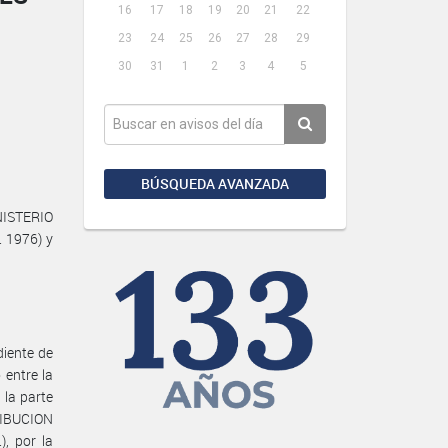
16
17
18
19
20
21
22
23
24
25
26
27
28
29
30
31
1
2
3
4
5
BÚSQUEDA AVANZADA
NISTERIO
. 1976) y
iente de
 entre la
la parte
RIBUCION
 por la