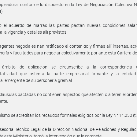
pleadora, conforme lo dispuesto en la Ley de Negociación Colectiva 
4).
o el acuerdo de marras las partes pactan nuevas condiciones salari
 la vigencia y detalles allí previstos.
agentes negociales han ratificado el contenido y firmas allí insertas, ac
nería y facultades para negociar colectivamente por ante esta Cartera d
ámbito de aplicación se circunscribe a la correspondencia 
ntatividad que ostenta la parte empresarial firmante y la entidad 
ia, emergente de su personería gremial.
cláusulas pactadas no contienen aspectos que afecten o alteren el ord
ente.
ismo se acreditan los recaudos formales exigidos por la Ley N° 14.250 (t.
sesoría Técnico Legal de la Dirección Nacional de Relaciones y Regulac
de este Ministerio, tomó la intervención que le compete.