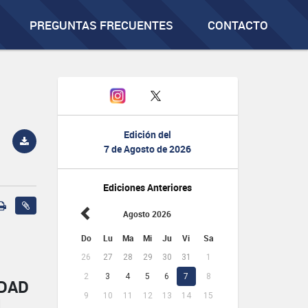
PREGUNTAS FRECUENTES
CONTACTO
Edición del
7 de Agosto de 2026
Ediciones Anteriores
Agosto 2026
Do
Lu
Ma
Mi
Ju
Vi
Sa
26
27
28
29
30
31
1
2
3
4
5
6
7
8
IDAD
9
10
11
12
13
14
15
L