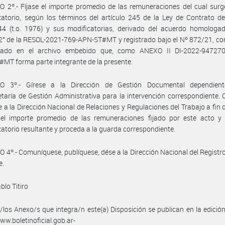
 2º.- Fíjase el importe promedio de las remuneraciones del cual surg
atorio, según los términos del artículo 245 de la Ley de Contrato d
44 (t.o. 1976) y sus modificatorias, derivado del acuerdo homologad
 2° de la RESOL-2021-769-APN-ST#MT y registrado bajo el Nº 872/21, c
llado en el archivo embebido que, como ANEXO II DI-2022-94727
T forma parte integrante de la presente.
O 3º.- Gírese a la Dirección de Gestión Documental dependien
taría de Gestión Administrativa para la intervención correspondiente.
se a la Dirección Nacional de Relaciones y Regulaciones del Trabajo a fin 
e el importe promedio de las remuneraciones fijado por este acto y 
atorio resultante y proceda a la guarda correspondiente.
 4º.- Comuníquese, publíquese, dése a la Dirección Nacional del Registro 
e.
blo Titiro
/los Anexo/s que integra/n este(a) Disposición se publican en la edició
w.boletinoficial.gob.ar-