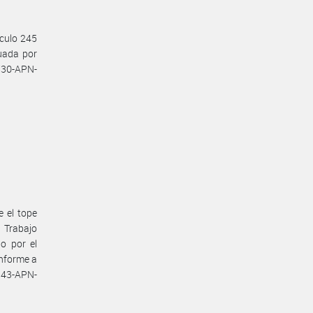
ículo 245
tuada por
730-APN-
e el tope
e Trabajo
o por el
onforme a
343-APN-