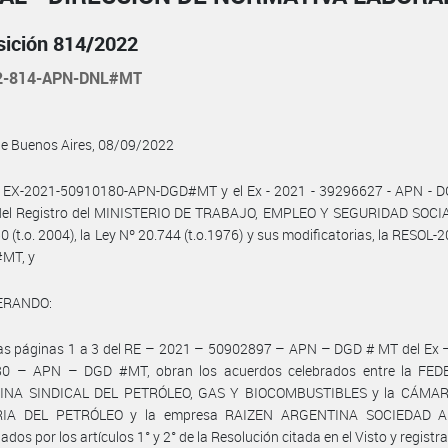
sición 814/2022
2-814-APN-DNL#MT
de Buenos Aires, 08/09/2022
l EX-2021-50910180-APN-DGD#MT y el Ex - 2021 - 39296627 - APN - 
el Registro del MINISTERIO DE TRABAJO, EMPLEO Y SEGURIDAD SOCIAL
0 (t.o. 2004), la Ley Nº 20.744 (t.o.1976) y sus modificatorias, la RESOL-
MT, y
ERANDO:
las páginas 1 a 3 del RE – 2021 – 50902897 – APN – DGD # MT del Ex 
0 – APN – DGD #MT, obran los acuerdos celebrados entre la FE
INA SINDICAL DEL PETRÓLEO, GAS Y BIOCOMBUSTIBLES y la CÁMAR
RIA DEL PETRÓLEO y la empresa RAIZEN ARGENTINA SOCIEDAD 
dos por los artículos 1° y 2° de la Resolución citada en el Visto y registr