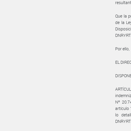
resultant
Que la p
de la Le
Disposi
DNRYRT#
Por ello,
EL DIR
DISPONE
ARTÍCULO
indemniz
Nº 20.7
artículo
lo deta
DNRYRT#M