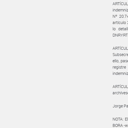
ARTÍCULO
indemniz
Nº 20.7
artículo
lo deta
DNRYRT#M
ARTÍCUL
Subsecre
ello, pa
registr
indemniz
ARTÍCULO
archíves
Jorge Pa
NOTA: El
BORA -ww