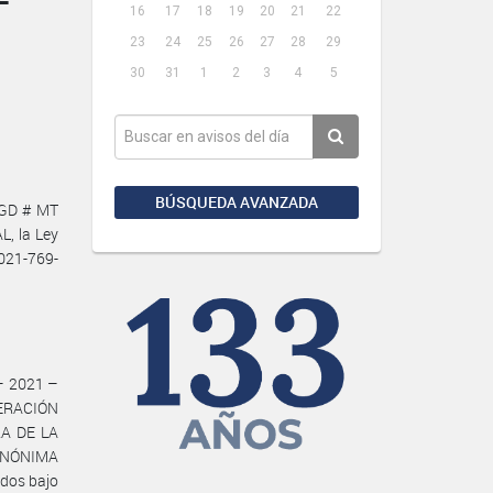
16
17
18
19
20
21
22
23
24
25
26
27
28
29
30
31
1
2
3
4
5
BÚSQUEDA AVANZADA
DGD # MT
, la Ley
2021-769-
– 2021 –
DERACIÓN
A DE LA
ANÓNIMA
ados bajo