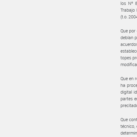
los Nº 
Trabajo 
(t.o. 200
Que por 
debían p
acuerdos
establec
topes pr
modifica
Que en r
ha proce
digital
partes e
precitad
Que cont
técnico,
determi