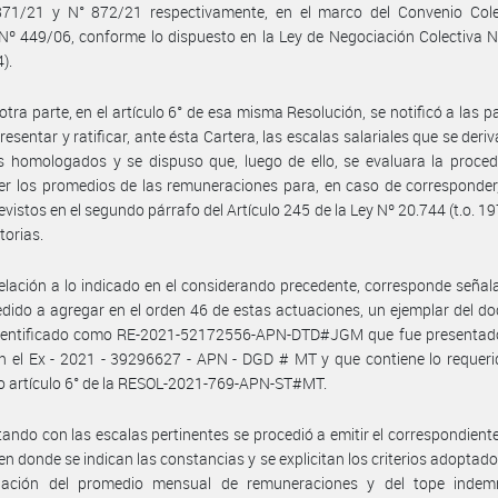
871/21 y N° 872/21 respectivamente, en el marco del Convenio Cole
Nº 449/06, conforme lo dispuesto en la Ley de Negociación Colectiva 
4).
otra parte, en el artículo 6° de esa misma Resolución, se notificó a las p
resentar y ratificar, ante ésta Cartera, las escalas salariales que se deriv
 homologados y se dispuso que, luego de ello, se evaluara la proced
er los promedios de las remuneraciones para, en caso de corresponder, 
evistos en el segundo párrafo del Artículo 245 de la Ley Nº 20.744 (t.o. 19
torias.
elación a lo indicado en el considerando precedente, corresponde señal
dido a agregar en el orden 46 de estas actuaciones, un ejemplar del 
 identificado como RE-2021-52172556-APN-DTD#JGM que fue presentado
n el Ex - 2021 - 39296627 - APN - DGD # MT y que contiene lo requeri
o artículo 6° de la RESOL-2021-769-APN-ST#MT.
ando con las escalas pertinentes se procedió a emitir el correspondient
 en donde se indican las constancias y se explicitan los criterios adoptado
nación del promedio mensual de remuneraciones y del tope indemn