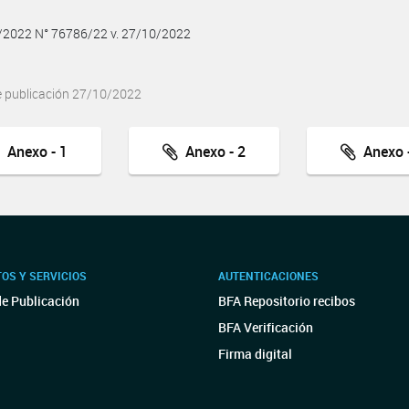
0/2022 N° 76786/22 v. 27/10/2022
e publicación 27/10/2022
Anexo - 1
Anexo - 2
Anexo -
OS Y SERVICIOS
AUTENTICACIONES
de Publicación
BFA Repositorio recibos
BFA Verificación
Firma digital