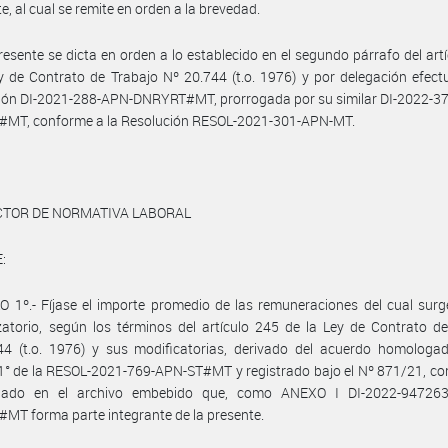
e, al cual se remite en orden a la brevedad.
resente se dicta en orden a lo establecido en el segundo párrafo del art
y de Contrato de Trabajo Nº 20.744 (t.o. 1976) y por delegación efec
ción DI-2021-288-APN-DNRYRT#MT, prorrogada por su similar DI-2022-3
MT, conforme a la Resolución RESOL-2021-301-APN-MT.
ECTOR DE NORMATIVA LABORAL
:
 1º.- Fíjase el importe promedio de las remuneraciones del cual surg
atorio, según los términos del artículo 245 de la Ley de Contrato d
44 (t.o. 1976) y sus modificatorias, derivado del acuerdo homologad
 1° de la RESOL-2021-769-APN-ST#MT y registrado bajo el Nº 871/21, c
llado en el archivo embebido que, como ANEXO I DI-2022-94726
T forma parte integrante de la presente.