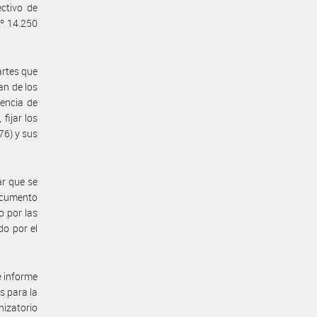
ctivo de
Nº 14.250
artes que
an de los
encia de
fijar los
76) y sus
ar que se
documento
 por las
do por el
e informe
s para la
izatorio