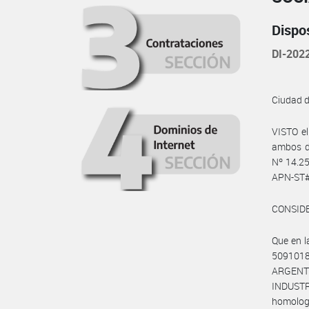
Dispo
DI-202
Ciudad 
VISTO e
ambos d
Nº 14.25
APN-ST#
CONSID
Que en 
5091018
ARGENT
INDUST
homologa