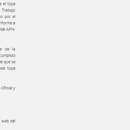
e el tope
e Trabajo
o por el
onforme a
098-APN-
te de la
 Cumplido
de que se
del tope
Oficial y
n web del