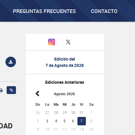
PREGUNTAS FRECUENTES
CONTACTO
Edición del
7 de Agosto de 2026
Ediciones Anteriores
Agosto 2026
Do
Lu
Ma
Mi
Ju
Vi
Sa
26
27
28
29
30
31
1
2
3
4
5
6
7
8
IDAD
9
10
11
12
13
14
15
L