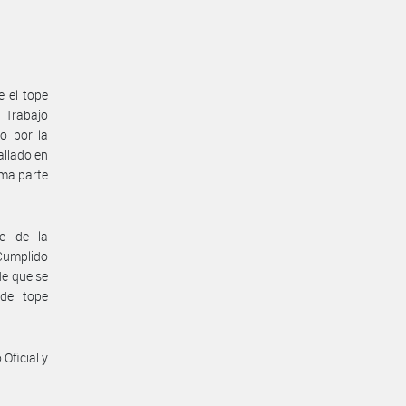
e el tope
e Trabajo
o por la
allado en
ma parte
te de la
 Cumplido
de que se
del tope
Oficial y