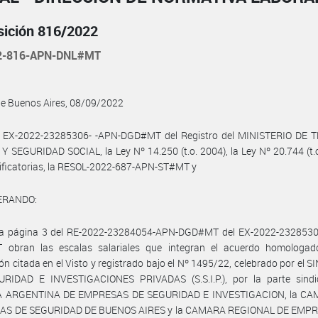
sición 816/2022
2-816-APN-DNL#MT
de Buenos Aires, 08/09/2022
l EX-2022-23285306- -APN-DGD#MT del Registro del MINISTERIO DE 
 SEGURIDAD SOCIAL, la Ley Nº 14.250 (t.o. 2004), la Ley Nº 20.744 (t.
ificatorias, la RESOL-2022-687-APN-ST#MT y
ERANDO:
la página 3 del RE-2022-23284054-APN-DGD#MT del EX-2022-2328530
obran las escalas salariales que integran el acuerdo homologad
ón citada en el Visto y registrado bajo el Nº 1495/22, celebrado por el 
RIDAD E INVESTIGACIONES PRIVADAS (S.S.I.P.), por la parte sindic
 ARGENTINA DE EMPRESAS DE SEGURIDAD E INVESTIGACION, la CA
S DE SEGURIDAD DE BUENOS AIRES y la CAMARA REGIONAL DE EMP