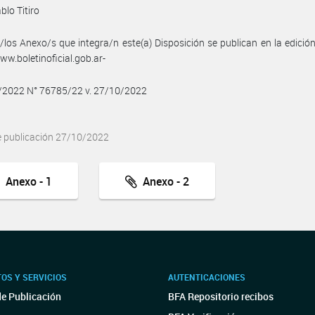
blo Titiro
/los Anexo/s que integra/n este(a) Disposición se publican en la edició
w.boletinoficial.gob.ar-
0/2022 N° 76785/22 v. 27/10/2022
e publicación 27/10/2022
Anexo - 1
Anexo - 2
OS Y SERVICIOS
AUTENTICACIONES
de Publicación
BFA Repositorio recibos