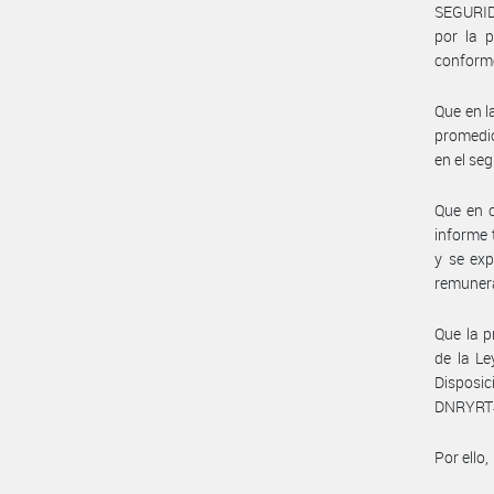
SEGURI
por la 
conforme
Que en l
promedio
en el se
Que en c
informe 
y se exp
remunera
Que la p
de la Le
Disposi
DNRYRT#
Por ello,