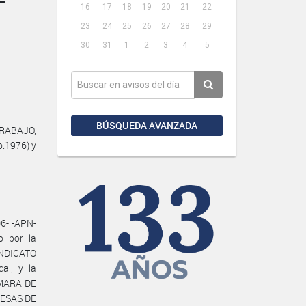
16
17
18
19
20
21
22
23
24
25
26
27
28
29
30
31
1
2
3
4
5
BÚSQUEDA AVANZADA
TRABAJO,
o.1976) y
6- -APN-
o por la
SINDICATO
al, y la
MARA DE
RESAS DE