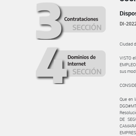
Dispo
DI-202
Ciudad 
VISTO e
EMPLEO Y
sus mod
CONSID
Que en 
DGD#MT 
Resoluci
DE SEGU
CAMARA
EMPRESA