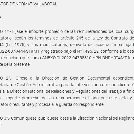
ECTOR DE NORMATIVA LABORAL
:
 1º.- Fijase el importe promedio de las remuneraciones del cual surg
atorio, según los términos del artículo 245 de la Ley de Contrato d
44 (t.o. 1976) y sus modificatorias, derivado del acuerdo homologad
22-687-APN-ST#MT y registrado bajo el Nº 1495/22, conforme a lo det
ivo embebido que, como ANEXO DI-2022-94758810-APN-DNRYRT#MT for
te de la presente.
O 2º.- Gírese a la Dirección de Gestión Documental dependien
taría de Gestión Administrativa para la intervención correspondiente.
se a la Dirección Nacional de Relaciones y Regulaciones del Trabajo a fin 
e el importe promedio de las remuneraciones fijado por este acto y 
atorio resultante y proceda a la guarda correspondiente.
 3º.- Comuníquese, publíquese, dese a la Dirección Nacional del Registro 
e.