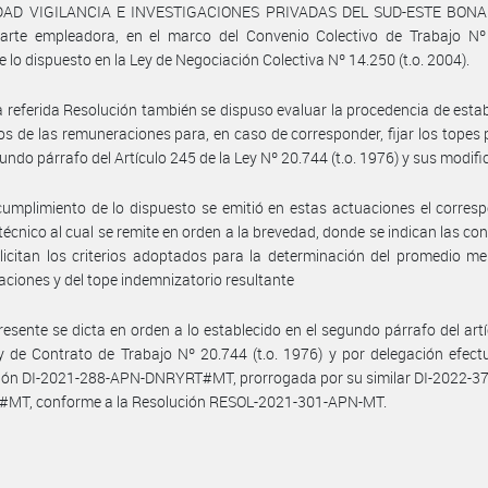
DAD VIGILANCIA E INVESTIGACIONES PRIVADAS DEL SUD-ESTE BONA
parte empleadora, en el marco del Convenio Colectivo de Trabajo Nº
 lo dispuesto en la Ley de Negociación Colectiva Nº 14.250 (t.o. 2004).
a referida Resolución también se dispuso evaluar la procedencia de estab
s de las remuneraciones para, en caso de corresponder, fijar los topes 
gundo párrafo del Artículo 245 de la Ley Nº 20.744 (t.o. 1976) y sus modifi
umplimiento de lo dispuesto se emitió en estas actuaciones el corres
técnico al cual se remite en orden a la brevedad, donde se indican las co
licitan los criterios adoptados para la determinación del promedio m
ciones y del tope indemnizatorio resultante
resente se dicta en orden a lo establecido en el segundo párrafo del art
y de Contrato de Trabajo Nº 20.744 (t.o. 1976) y por delegación efec
ción DI-2021-288-APN-DNRYRT#MT, prorrogada por su similar DI-2022-3
MT, conforme a la Resolución RESOL-2021-301-APN-MT.