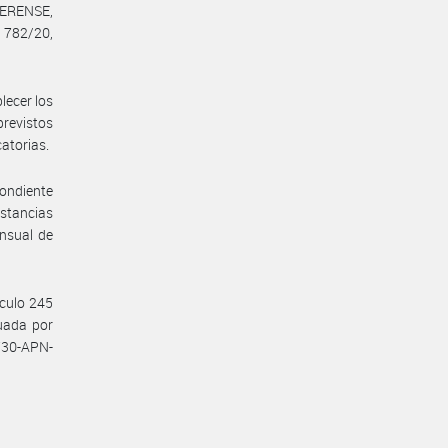
ERENSE,
 782/20,
lecer los
previstos
catorias.
pondiente
nstancias
ensual de
ículo 245
tuada por
730-APN-