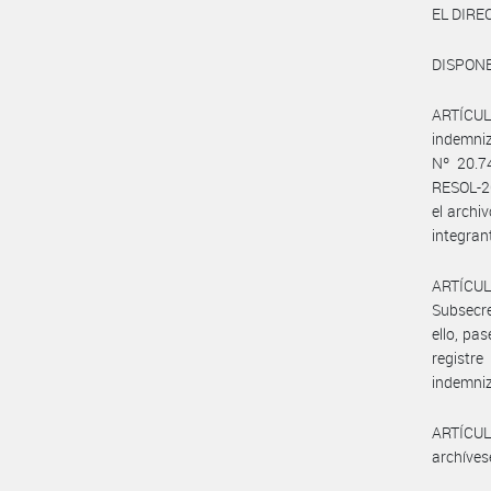
EL DIR
DISPONE
ARTÍCULO
indemniz
Nº 20.7
RESOL-20
el arch
integran
ARTÍCUL
Subsecre
ello, pa
registr
indemniz
ARTÍCULO
archíves