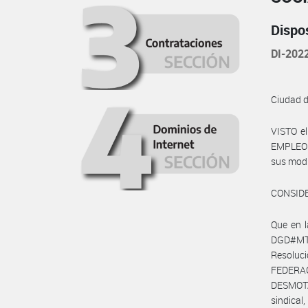
Dispo
DI-202
Ciudad 
VISTO e
EMPLEO Y
sus modi
CONSID
Que en 
DGD#MT 
Resoluc
FEDER
DESMOT
sindica