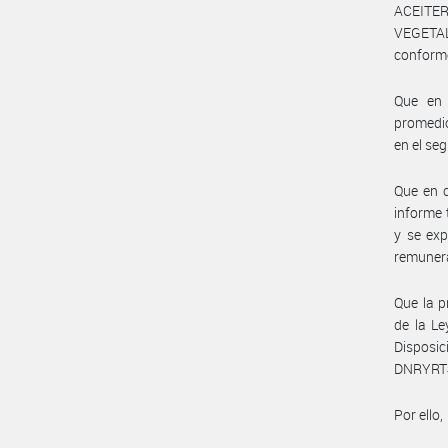
ACEITE
VEGETAL
conforme
Que en 
promedio
en el se
Que en c
informe 
y se exp
remunera
Que la p
de la Le
Disposi
DNRYRT#
Por ello,