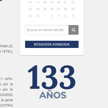
16
17
18
19
20
21
22
23
24
25
26
27
28
29
30
31
1
2
3
4
5
BÚSQUEDA AVANZADA
TRABAJO,
o.1976) y
1- -APN-
o por la
o por la
INOSO,
a parte
NDUSTRIA