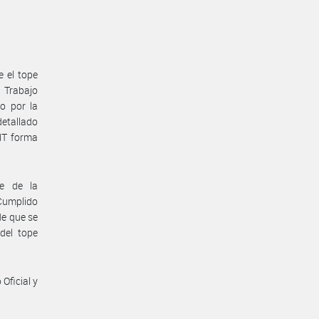
e el tope
e Trabajo
o por la
etallado
MT forma
te de la
 Cumplido
de que se
del tope
Oficial y