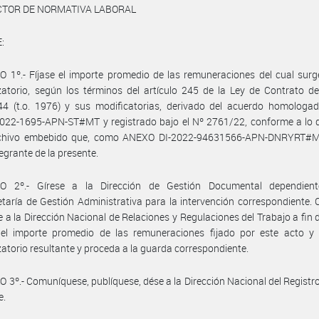
ECTOR DE NORMATIVA LABORAL
:
 1º.- Fíjase el importe promedio de las remuneraciones del cual surg
atorio, según los términos del artículo 245 de la Ley de Contrato d
44 (t.o. 1976) y sus modificatorias, derivado del acuerdo homologad
022-1695-APN-ST#MT y registrado bajo el Nº 2761/22, conforme a lo d
rchivo embebido que, como ANEXO DI-2022-94631566-APN-DNRYRT#
tegrante de la presente.
O 2º.- Gírese a la Dirección de Gestión Documental dependien
taría de Gestión Administrativa para la intervención correspondiente.
se a la Dirección Nacional de Relaciones y Regulaciones del Trabajo a fin 
e el importe promedio de las remuneraciones fijado por este acto y 
atorio resultante y proceda a la guarda correspondiente.
 3º.- Comuníquese, publíquese, dése a la Dirección Nacional del Registro 
e.