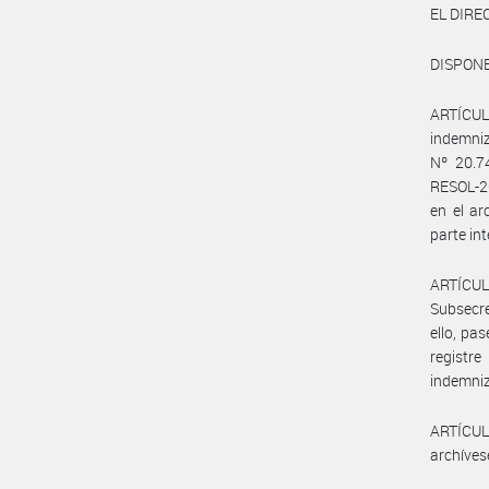
EL DIR
DISPONE
ARTÍCULO
indemniz
Nº 20.7
RESOL-2
en el a
parte in
ARTÍCUL
Subsecre
ello, pa
registr
indemniz
ARTÍCULO
archíves