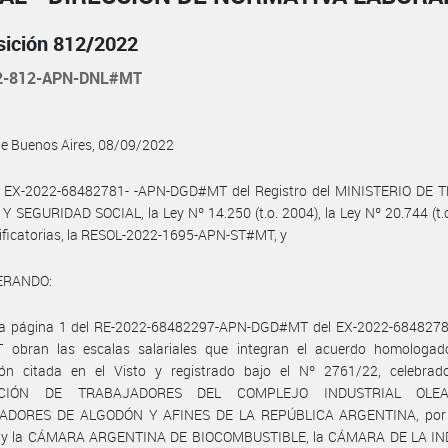
sición 812/2022
2-812-APN-DNL#MT
de Buenos Aires, 08/09/2022
l EX-2022-68482781- -APN-DGD#MT del Registro del MINISTERIO DE 
 SEGURIDAD SOCIAL, la Ley Nº 14.250 (t.o. 2004), la Ley Nº 20.744 (t.
ficatorias, la RESOL-2022-1695-APN-ST#MT, y
ERANDO:
la página 1 del RE-2022-68482297-APN-DGD#MT del EX-2022-6848278
obran las escalas salariales que integran el acuerdo homologad
ión citada en el Visto y registrado bajo el Nº 2761/22, celebrad
ACIÓN DE TRABAJADORES DEL COMPLEJO INDUSTRIAL OLEAG
ADORES DE ALGODÓN Y AFINES DE LA REPÚBLICA ARGENTINA, por l
l, y la CÁMARA ARGENTINA DE BIOCOMBUSTIBLE, la CÁMARA DE LA I