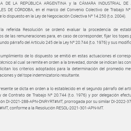
RA DE LA REPÚBLICA ARGENTINA y la CÁMARA INDUSTRIAL DE 
ES DE CÓRDOBA, en el marco del Convenio Colectivo de Trabajo Nº
 lo dispuesto en la Ley de Negociación Colectiva Nº 14.250 (t.o. 2004).
la referida Resolución se ordenó evaluar la procedencia de establ
s de las remuneraciones para, en caso de corresponder, fijar los topes 
gundo párrafo del Artículo 245 de la Ley Nº 20.744 (t.o. 1976) y sus modifi
umplimiento de lo dispuesto se emitió en estas actuaciones el corres
técnico al cual se remite en orden a la brevedad, donde se indican las co
licitan los criterios adoptados para la determinación del promedio m
ciones y del tope indemnizatorio resultante.
resente se dicta en orden a lo establecido en el segundo párrafo del art
y de Contrato de Trabajo Nº 20.744 (t.o. 1976) y por delegación efec
ción DI-2021-288-APN-DNRYRT#MT, prorrogada por su similar DI-2022-3
MT, conforme a la Resolución RESOL-2021-301-APN-MT.