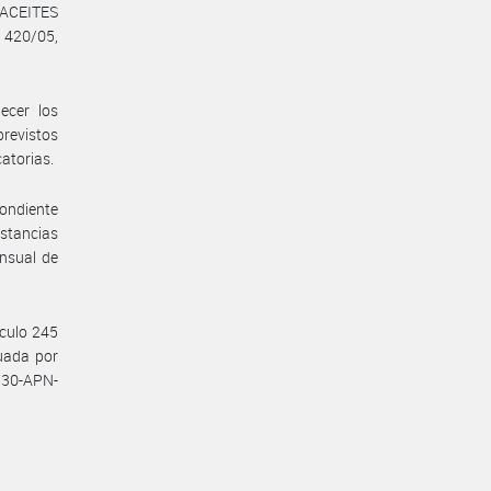
ACEITES
 420/05,
ecer los
previstos
catorias.
pondiente
nstancias
ensual de
ículo 245
tuada por
730-APN-