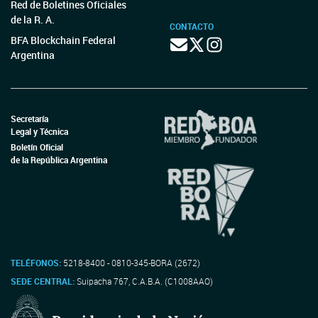
Red de Boletines Oficiales
de la R. A.
CONTACTO
BFA Blockchain Federal
Argentina
Secretaría
Legal y Técnica
Boletín Oficial
de la República Argentina
TELÉFONOS:
5218-8400 - 0810-345-BORA (2672)
SEDE CENTRAL:
Suipacha 767, C.A.B.A. (C1008AAO)