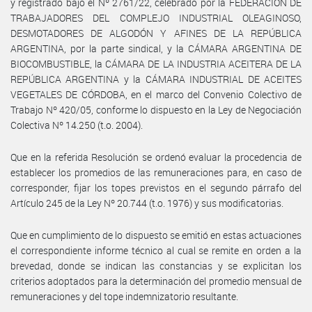
y registrado bajo el Nº 2761/22, celebrado por la FEDERACIÓN DE
TRABAJADORES DEL COMPLEJO INDUSTRIAL OLEAGINOSO,
DESMOTADORES DE ALGODÓN Y AFINES DE LA REPÚBLICA
ARGENTINA, por la parte sindical, y la CÁMARA ARGENTINA DE
BIOCOMBUSTIBLE, la CÁMARA DE LA INDUSTRIA ACEITERA DE LA
REPÚBLICA ARGENTINA y la CÁMARA INDUSTRIAL DE ACEITES
VEGETALES DE CÓRDOBA, en el marco del Convenio Colectivo de
Trabajo Nº 420/05, conforme lo dispuesto en la Ley de Negociación
Colectiva Nº 14.250 (t.o. 2004).
Que en la referida Resolución se ordenó evaluar la procedencia de
establecer los promedios de las remuneraciones para, en caso de
corresponder, fijar los topes previstos en el segundo párrafo del
Artículo 245 de la Ley Nº 20.744 (t.o. 1976) y sus modificatorias.
Que en cumplimiento de lo dispuesto se emitió en estas actuaciones
el correspondiente informe técnico al cual se remite en orden a la
brevedad, donde se indican las constancias y se explicitan los
criterios adoptados para la determinación del promedio mensual de
remuneraciones y del tope indemnizatorio resultante.