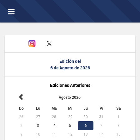
Toggle
navigation
Edición del
6 de Agosto de 2026
Ediciones Anteriores
Agosto 2026
Do
Lu
Ma
Mi
Ju
Vi
Sa
26
27
28
29
30
31
1
2
3
4
5
6
7
8
9
10
11
12
13
14
15