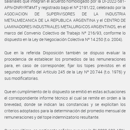
salariales que integran el acuerdo homologado por la DI-2022-581-
APN-DNRYRT#MT y registrado bajo el Nº 2191/22, celebrado por la
ASOCIACION DE SUPERVISORES DE LA INDUSTRIA
METALMECANICA DE LA REPUBLICA ARGENTINA y el CENTRO DE
LAMINADORES INDUSTRIALES METALURGICOS ARGENTINOS, en el
marco del Convenio Colectivo de Trabajo Nº 216/93, conforme lo
dispuesto en la Ley de Negociación Colectiva Nº 14.250 (t.o. 2004).
Que en la referida Disposición también se dispuso evaluar la
procedencia de establecer los promedios de las remuneraciones
para, en caso de corresponder, fijar los topes previstos en el
segundo párrafo del Artículo 245 de la Ley Nº 20.744 (t.o. 1976) y
sus modificatorias.
Que en cumplimiento de lo dispuesto se emitió en estas actuaciones
el correspondiente informe técnico al cual se remite en orden a la
brevedad, donde se indican las constancias y se explicitan los
criterios adoptados para la determinación del promedio mensual de
remuneraciones y del tope indemnizatorio resultante.