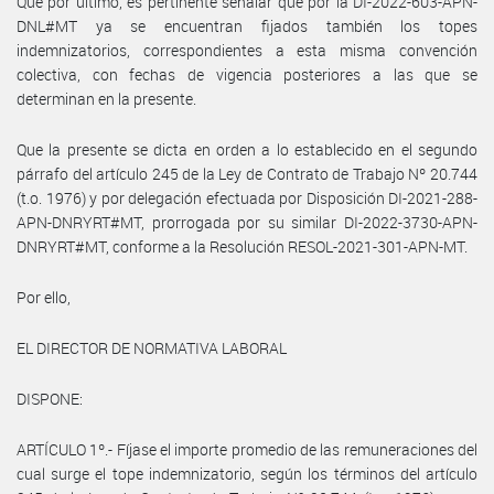
Que por último, es pertinente señalar que por la DI-2022-603-APN-
DNL#MT ya se encuentran fijados también los topes
indemnizatorios, correspondientes a esta misma convención
colectiva, con fechas de vigencia posteriores a las que se
determinan en la presente.
Que la presente se dicta en orden a lo establecido en el segundo
párrafo del artículo 245 de la Ley de Contrato de Trabajo Nº 20.744
(t.o. 1976) y por delegación efectuada por Disposición DI-2021-288-
APN-DNRYRT#MT, prorrogada por su similar DI-2022-3730-APN-
DNRYRT#MT, conforme a la Resolución RESOL-2021-301-APN-MT.
Por ello,
EL DIRECTOR DE NORMATIVA LABORAL
DISPONE:
ARTÍCULO 1º.- Fíjase el importe promedio de las remuneraciones del
cual surge el tope indemnizatorio, según los términos del artículo