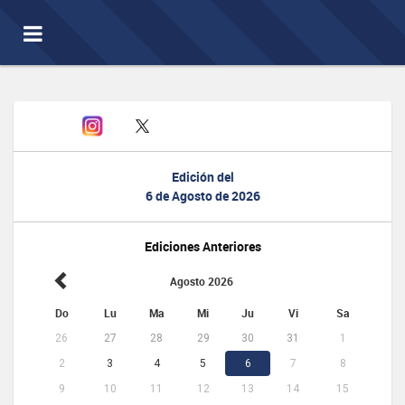
Toggle
navigation
Edición del
6 de Agosto de 2026
Ediciones Anteriores
Agosto 2026
Do
Lu
Ma
Mi
Ju
Vi
Sa
26
27
28
29
30
31
1
2
3
4
5
6
7
8
9
10
11
12
13
14
15