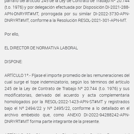
párrafo del artículo 245 de la Ley de Contrato de Trabajo Nº 20.744
(t.o. 1976) y por delegación efectuada por Disposición DI-2021-288-
APN-DNRYRT#MT, prorrogada por su similar DI-2022-3730-APN-
DNRYRT#MT, conforme a la Resolución RESOL-2021-301-APN-MT.
Por ello,
EL DIRECTOR DE NORMATIVA LABORAL
DISPONE:
ARTÍCULO 1º.- Fíjase el importe promedio de las remuneraciones del
cual surge el tope indemnizatorio, según los términos del artículo
245 de la Ley de Contrato de Trabajo Nº 20.744 (t.o. 1976) y sus
modificatorias, derivado del acuerdo y acta complementaria
homologados por la RESOL-2022-1423-APN-ST#MT y registrados
bajo el Nº 2494/22 y Nº 2495/22, conforme a lo detallado en el
archivo embebido que, como ANEXO DI-2022-94288242-APN-
DNRYRT#MT forma parte integrante de la presente.