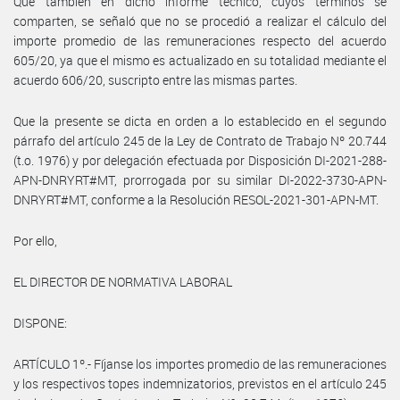
Que también en dicho informe técnico, cuyos términos se
comparten, se señaló que no se procedió a realizar el cálculo del
importe promedio de las remuneraciones respecto del acuerdo
605/20, ya que el mismo es actualizado en su totalidad mediante el
acuerdo 606/20, suscripto entre las mismas partes.
Que la presente se dicta en orden a lo establecido en el segundo
párrafo del artículo 245 de la Ley de Contrato de Trabajo Nº 20.744
(t.o. 1976) y por delegación efectuada por Disposición DI-2021-288-
APN-DNRYRT#MT, prorrogada por su similar DI-2022-3730-APN-
DNRYRT#MT, conforme a la Resolución RESOL-2021-301-APN-MT.
Por ello,
EL DIRECTOR DE NORMATIVA LABORAL
DISPONE:
ARTÍCULO 1º.- Fíjanse los importes promedio de las remuneraciones
y los respectivos topes indemnizatorios, previstos en el artículo 245