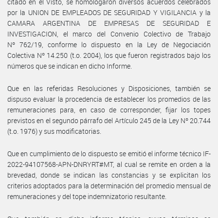
citado en el Visto, se homologaron diversos acuerdos celebrados
por la UNION DE EMPLEADOS DE SEGURIDAD Y VIGILANCIA y la
CAMARA ARGENTINA DE EMPRESAS DE SEGURIDAD E
INVESTIGACION, el marco del Convenio Colectivo de Trabajo
Nº 762/19, conforme lo dispuesto en la Ley de Negociación
Colectiva Nº 14.250 (t.o. 2004), los que fueron registrados bajo los
números que se indican en dicho Informe.
Que en las referidas Resoluciones y Disposiciones, también se
dispuso evaluar la procedencia de establecer los promedios de las
remuneraciones para, en caso de corresponder, fijar los topes
previstos en el segundo párrafo del Artículo 245 de la Ley Nº 20.744
(t.o. 1976) y sus modificatorias.
Que en cumplimiento de lo dispuesto se emitió el informe técnico IF-
2022-94107568-APN-DNRYRT#MT, al cual se remite en orden a la
brevedad, donde se indican las constancias y se explicitan los
criterios adoptados para la determinación del promedio mensual de
remuneraciones y del tope indemnizatorio resultante.