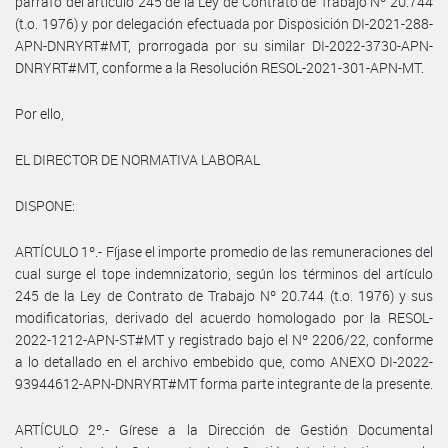
párrafo del artículo 245 de la Ley de Contrato de Trabajo Nº 20.744
(t.o. 1976) y por delegación efectuada por Disposición DI-2021-288-
APN-DNRYRT#MT, prorrogada por su similar DI-2022-3730-APN-
DNRYRT#MT, conforme a la Resolución RESOL-2021-301-APN-MT.
Por ello,
EL DIRECTOR DE NORMATIVA LABORAL
DISPONE:
ARTÍCULO 1º.- Fíjase el importe promedio de las remuneraciones del
cual surge el tope indemnizatorio, según los términos del artículo
245 de la Ley de Contrato de Trabajo Nº 20.744 (t.o. 1976) y sus
modificatorias, derivado del acuerdo homologado por la RESOL-
2022-1212-APN-ST#MT y registrado bajo el Nº 2206/22, conforme
a lo detallado en el archivo embebido que, como ANEXO DI-2022-
93944612-APN-DNRYRT#MT forma parte integrante de la presente.
ARTÍCULO 2º.- Gírese a la Dirección de Gestión Documental