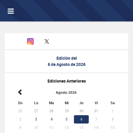
Toggle
navigation
Edición del
6 de Agosto de 2026
Ediciones Anteriores
Agosto 2026
Do
Lu
Ma
Mi
Ju
Vi
Sa
26
27
28
29
30
31
1
2
3
4
5
6
7
8
9
10
11
12
13
14
15