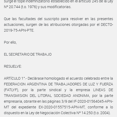
surge el tope indemnizatorio establecido en el artículo 245 de la Ley
Nº 20.744 (t.o. 1976) y sus modificatorias.
Que las facultades del suscripto para resolver en las presentes
actuaciones, surgen de las atribuciones otorgadas por el DECTO-
2019-75-APN-PTE.
Por ello,
EL SECRETARIO DE TRABAJO
RESUELVE:
ARTÍCULO 1°.- Declárase homologado el acuerdo celebrado entre la
FEDERACION ARGENTINA DE TRABAJADORES DE LUZ Y FUERZA
(FATLYF), por la parte sindical y la empresa LINEAS DE
TRANSMISION DEL LITORAL SOCIEDAD ANONIMA, por la parte
empresaria, obrante en las páginas 3/9 del IF-2020-01564045-APN-
MT del expediente EX-2020-01557515-APN-MT, conforme a lo
dispuesto en la Ley de Negociación Colectiva Nº 14.250 (t.o. 2004).