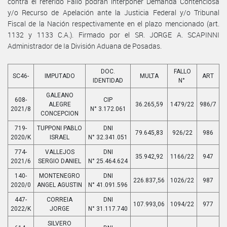
contra el referido Fallo podrán interponer Demanda Contenciosa
y/o Recurso de Apelación ante la Justicia Federal y/o Tribunal
Fiscal de la Nación respectivamente en el plazo mencionado (art.
1132 y 1133 C.A.). Firmado por el SR. JORGE A. SCAPINNI
Administrador de Ia División Aduana de Posadas.
DOC.
FALLO
SC46-
IMPUTADO
MULTA
ART
IDENTIDAD
N°
GALEANO
608-
CIP
ALEGRE
36.265,59
1479/22
986/7
2021/8
N° 3.172.061
CONCEPCION
719-
TUPPONI PABLO
DNI
79.645,83
926/22
986
2020/K
ISRAEL
N° 32.341.051
774-
VALLEJOS
DNI
35.942,92
1166/22
947
2021/6
SERGIO DANIEL
N° 25.464.624
140-
MONTENEGRO
DNI
226.837,56
1026/22
987
2020/0
ANGEL AGUSTIN
N° 41.091.596
447-
CORREIA
DNI
107.993,06
1094/22
977
2022/K
JORGE
N° 31.117.740
SILVERO