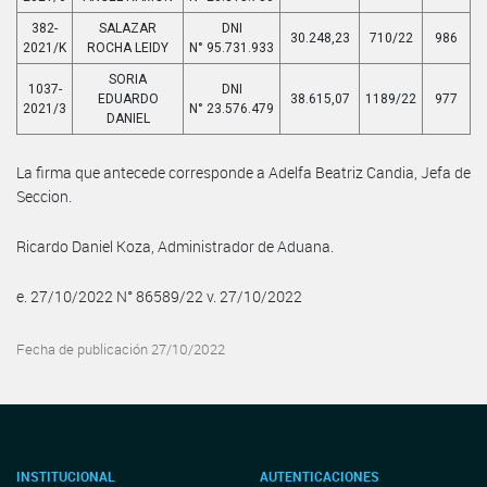
382-
SALAZAR
DNI
30.248,23
710/22
986
2021/K
ROCHA LEIDY
N° 95.731.933
SORIA
1037-
DNI
EDUARDO
38.615,07
1189/22
977
2021/3
N° 23.576.479
DANIEL
La firma que antecede corresponde a Adelfa Beatriz Candia, Jefa de
Seccion.
Ricardo Daniel Koza, Administrador de Aduana.
e. 27/10/2022 N° 86589/22 v. 27/10/2022
Fecha de publicación 27/10/2022
INSTITUCIONAL
AUTENTICACIONES