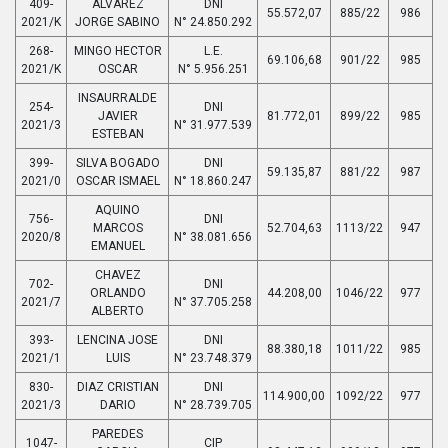
409-
ALVAREZ
DNI
55.572,07
885/22
986
2021/K
JORGE SABINO
N° 24.850.292
268-
MINGO HECTOR
L.E.
69.106,68
901/22
985
2021/K
OSCAR
N° 5.956.251
INSAURRALDE
254-
DNI
JAVIER
81.772,01
899/22
985
2021/3
N° 31.977.539
ESTEBAN
399-
SILVA BOGADO
DNI
59.135,87
881/22
987
2021/0
OSCAR ISMAEL
N° 18.860.247
AQUINO
756-
DNI
MARCOS
52.704,63
1113/22
947
2020/8
N° 38.081.656
EMANUEL
CHAVEZ
702-
DNI
ORLANDO
44.208,00
1046/22
977
2021/7
N° 37.705.258
ALBERTO
393-
LENCINA JOSE
DNI
88.380,18
1011/22
985
2021/1
LUIS
N° 23.748.379
830-
DIAZ CRISTIAN
DNI
114.900,00
1092/22
977
2021/3
DARIO
N° 28.739.705
PAREDES
1047-
CIP