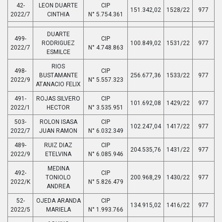
42-
LEON DUARTE
CIP
151.342,02
1528/22
977
2022/7
CINTHIA
N° 5.754.361
DUARTE
499-
CIP
RODRIGUEZ
100.849,02
1531/22
977
2022/7
N° 4.748.863
ESMILCE
RIOS
498-
CIP
BUSTAMANTE
256.677,36
1533/22
977
2022/9
N° 5.557.323
ATANACIO FELIX
491-
ROJAS SILVERO
CIP
101.692,08
1429/22
977
2022/1
HECTOR
N° 3.535.951
503-
ROLON ISASA
CIP
102.247,04
1417/22
977
2022/7
JUAN RAMON
N° 6.032.349
489-
RUIZ DIAZ
CIP
204.535,76
1431/22
977
2022/9
ETELVINA
N° 6.085.946
MEDINA
492-
CIP
TONIOLO
200.968,29
1430/22
977
2022/K
N° 5.826.479
ANDREA
52-
OJEDA ARANDA
CIP
134.915,02
1416/22
977
2022/5
MARIELA
N° 1.993.766