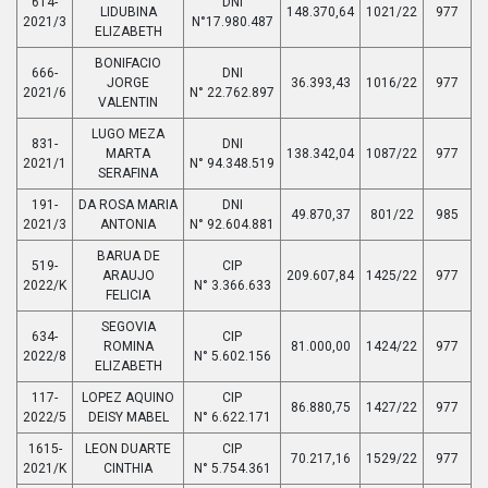
614-
DNI
LIDUBINA
148.370,64
1021/22
977
2021/3
N°17.980.487
ELIZABETH
BONIFACIO
666-
DNI
JORGE
36.393,43
1016/22
977
2021/6
N° 22.762.897
VALENTIN
LUGO MEZA
831-
DNI
MARTA
138.342,04
1087/22
977
2021/1
N° 94.348.519
SERAFINA
191-
DA ROSA MARIA
DNI
49.870,37
801/22
985
2021/3
ANTONIA
N° 92.604.881
BARUA DE
519-
CIP
ARAUJO
209.607,84
1425/22
977
2022/K
N° 3.366.633
FELICIA
SEGOVIA
634-
CIP
ROMINA
81.000,00
1424/22
977
2022/8
N° 5.602.156
ELIZABETH
117-
LOPEZ AQUINO
CIP
86.880,75
1427/22
977
2022/5
DEISY MABEL
N° 6.622.171
1615-
LEON DUARTE
CIP
70.217,16
1529/22
977
2021/K
CINTHIA
N° 5.754.361