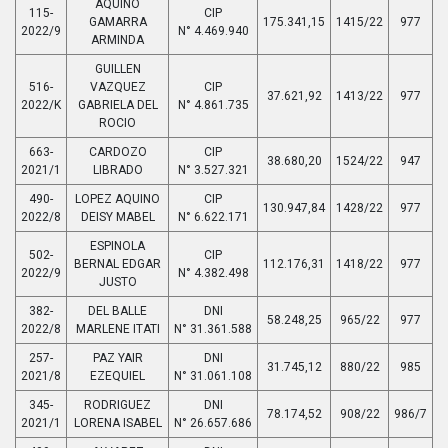
AQUINO
115-
CIP
GAMARRA
175.341,15
1415/22
977
2022/9
N° 4.469.940
ARMINDA
GUILLEN
516-
VAZQUEZ
CIP
37.621,92
1413/22
977
2022/K
GABRIELA DEL
N° 4.861.735
ROCIO
663-
CARDOZO
CIP
38.680,20
1524/22
947
2021/1
LIBRADO
N° 3.527.321
490-
LOPEZ AQUINO
CIP
130.947,84
1428/22
977
2022/8
DEISY MABEL
N° 6.622.171
ESPINOLA
502-
CIP
BERNAL EDGAR
112.176,31
1418/22
977
2022/9
N° 4.382.498
JUSTO
382-
DEL BALLE
DNI
58.248,25
965/22
977
2022/8
MARLENE ITATI
N° 31.361.588
257-
PAZ YAIR
DNI
31.745,12
880/22
985
2021/8
EZEQUIEL
N° 31.061.108
345-
RODRIGUEZ
DNI
78.174,52
908/22
986/7
2021/1
LORENA ISABEL
N° 26.657.686