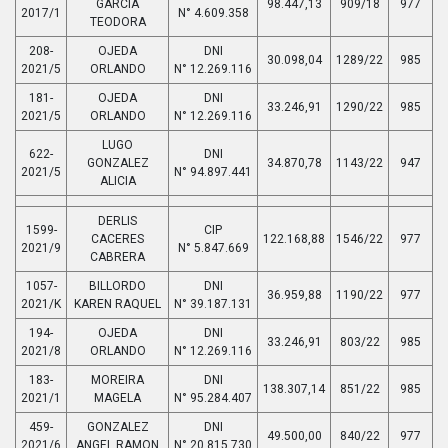
GARCIA
98.447,13
909/18
977
2017/1
N° 4.609.358
TEODORA
208-
OJEDA
DNI
30.098,04
1289/22
985
2021/5
ORLANDO
N° 12.269.116
181-
OJEDA
DNI
33.246,91
1290/22
985
2021/5
ORLANDO
N° 12.269.116
LUGO
622-
DNI
GONZALEZ
34.870,78
1143/22
947
2021/5
N° 94.897.441
ALICIA
DERLIS
1599-
CIP
CACERES
122.168,88
1546/22
977
2021/9
N° 5.847.669
CABRERA
1057-
BILLORDO
DNI
36.959,88
1190/22
977
2021/K
KAREN RAQUEL
N° 39.187.131
194-
OJEDA
DNI
33.246,91
803/22
985
2021/8
ORLANDO
N° 12.269.116
183-
MOREIRA
DNI
138.307,14
851/22
985
2021/1
MAGELA
N° 95.284.407
459-
GONZALEZ
DNI
49.500,00
840/22
977
2021/6
ANGEL RAMON
N° 20.815.730