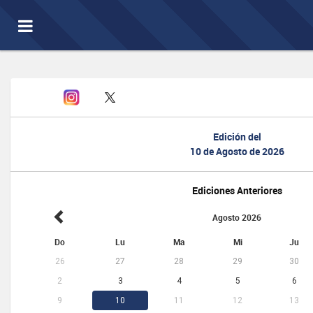
Toggle
navigation
Edición del
10 de Agosto de 2026
Ediciones Anteriores
Agosto 2026
Do
Lu
Ma
Mi
Ju
26
27
28
29
30
2
3
4
5
6
9
10
11
12
13