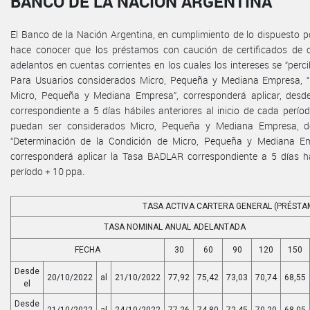
BANCO DE LA NACIÓN ARGENTINA
El Banco de la Nación Argentina, en cumplimiento de lo dispuesto por
hace conocer que los préstamos con caución de certificados de 
adelantos en cuentas corrientes en los cuales los intereses se “perc
Para Usuarios considerados Micro, Pequeña y Mediana Empresa, “
Micro, Pequeña y Mediana Empresa”, corresponderá aplicar, desd
correspondiente a 5 días hábiles anteriores al inicio de cada perí
puedan ser considerados Micro, Pequeña y Mediana Empresa, de
“Determinación de la Condición de Micro, Pequeña y Mediana Emp
corresponderá aplicar la Tasa BADLAR correspondiente a 5 días háb
período + 10 ppa.
TASA ACTIVA CARTERA GENERAL (PRÉSTA
TASA NOMINAL ANUAL ADELANTADA
FECHA
30
60
90
120
150
Desde
20/10/2022
al
21/10/2022
77,92
75,42
73,03
70,74
68,55
el
Desde
21/10/2022
al
24/10/2022
77,26
74,80
72,45
70,20
68,05